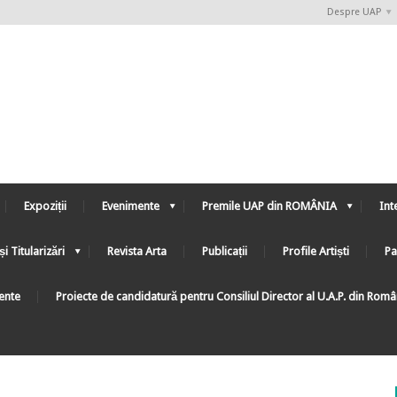
Despre UAP
Expoziții
Evenimente
Premile UAP din ROMÂNIA
Int
și Titularizări
Revista Arta
Publicații
Profile Artiști
Pa
ente
Proiecte de candidatură pentru Consiliul Director al U.A.P. din Rom