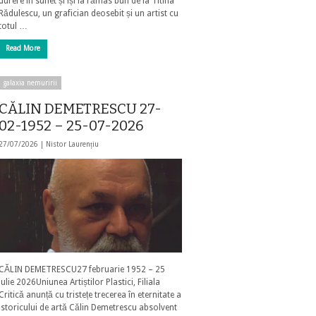
durere în suflet și își ia rămas bun de la Titina
Rădulescu, un grafician deosebit și un artist cu
totul …
Read More
galaxia nemuririi
CĂLIN DEMETRESCU 27-
02-1952 – 25-07-2026
27/07/2026 |
Nistor Laurențiu
CĂLIN DEMETRESCU27 februarie 1952 – 25
iulie 2026Uniunea Artiștilor Plastici, Filiala
Critică anunță cu tristețe trecerea în eternitate a
istoricului de artă Călin Demetrescu absolvent