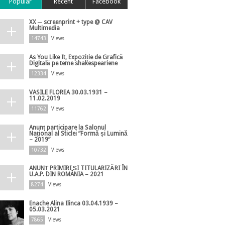
Popular
Recent
Facebook
XX ─ screenprint + type @ CAV
Multimedia
14743
Views
As You Like It, Expoziție de Grafică
Digitală pe teme shakespeariene
12334
Views
VASILE FLOREA 30.03.1931 –
11.02.2019
11762
Views
Anunț participare la Salonul
Național al Sticlei ”Formă și Lumină
– 2019”
10732
Views
ANUNȚ PRIMIRI ȘI TITULARIZĂRI ÎN
U.A.P. DIN ROMÂNIA – 2021
8274
Views
Enache Alina Ilinca 03.04.1939 –
05.03.2021
7865
Views