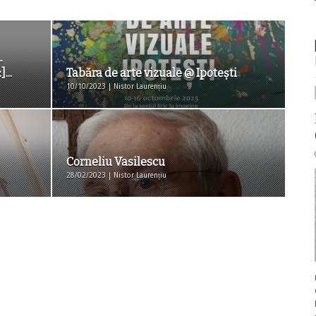
–
...
Tabăra de arte vizuale @ Ipoteşti
10/10/2023 | Nistor Laurențiu
Corneliu Vasilescu
28/02/2023 | Nistor Laurențiu