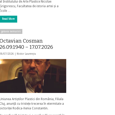
al Institutului de Arte Plastice Nicolae
Grigorescu, Facultatea de istoria artei și a
École …
Read More
galaxia nemuririi
Octavian Cosman
26.09.1940 – 17.07.2026
18/07/2026 |
Nistor Laurențiu
Uniunea Artiștilor Plastici din România, Filiala
Cluj, anunță cu tristețe trecerea în etermitate a
pictoriței Rodica-Xenia Constantin.