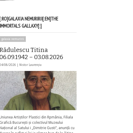
[:RO]GALAXIA NEMURIRII[:EN]THE
IMMORTALS GALLAXY[:]
galaxia nemuririi
Rădulescu Titina
06.09.1942 – 03.08.2026
04/08/2026 |
Nistor Laurențiu
Uniunea Artiștilor Plastici din Rpmânia, Filiala
Grafică București și colectivul Muzeului
Național al Satului i „Dimitrie Gusti”, anunță cu