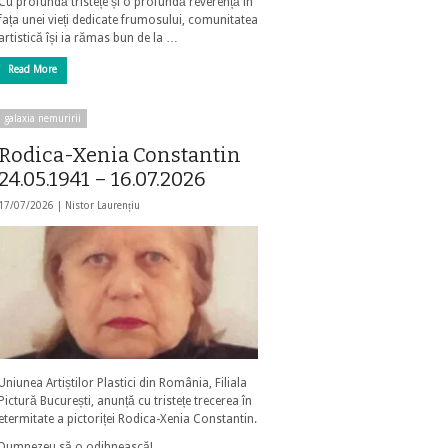
Cu profundă tristețe și o profundă reverență în
fața unei vieți dedicate frumosului, comunitatea
artistică își ia rămas bun de la …
Read More
galaxia nemuririi
Rodica-Xenia Constantin
24.05.1941 – 16.07.2026
17/07/2026 |
Nistor Laurențiu
Uniunea Artiștilor Plastici din România, Filiala
Pictură București, anunță cu tristețe trecerea în
etermitate a pictoriței Rodica-Xenia Constantin.
Dumnezeu să o odihnească!