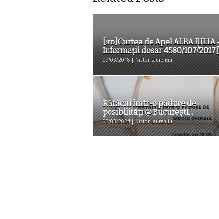
[:ro]Curtea de Apel ALBA IULIA 
Informaţii dosar 4580/107/2017[:]
09/03/2018 | Nistor Laurențiu
Rătăciţi îmtr-o pădure de
posibilităţi @ Bucureşti...
03/03/2024 | Nistor Laurențiu