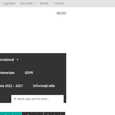
Legislatie
Info utile
Arhivă
Contact
EN
|
RO
ernațional
rteneriate
GDPR
ânia 2022 – 2027
Informaţii utile