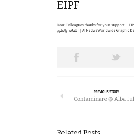
EIPF
Dear Colleagues thanks for your support… EIP
الثقافة والعلوم | Al Nadwa
Worldwide Graphic De
PREVIOUS STORY
Contaminare @ Alba Iul
Related Posts