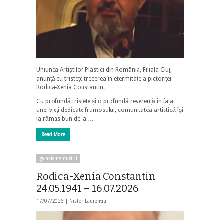
Uniunea Artiștilor Plastici din România, Filiala Cluj,
anunță cu tristețe trecerea în etermitate a pictoriței
Rodica-Xenia Constantin.
Cu profundă tristețe și o profundă reverență în fața
unei vieți dedicate frumosului, comunitatea artistică își
ia rămas bun de la …
Read More
galaxia nemuririi
Rodica-Xenia Constantin
24.05.1941 – 16.07.2026
17/07/2026 |
Nistor Laurențiu