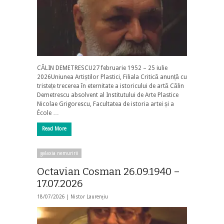
CĂLIN DEMETRESCU27 februarie 1952 – 25 iulie
2026Uniunea Artiștilor Plastici, Filiala Critică anunță cu
tristețe trecerea în eternitate a istoricului de artă Călin
Demetrescu absolvent al Institutului de Arte Plastice
Nicolae Grigorescu, Facultatea de istoria artei și a
École …
Read More
galaxia nemuririi
Octavian Cosman 26.09.1940 –
17.07.2026
18/07/2026 |
Nistor Laurențiu