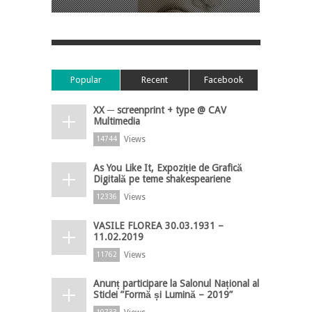
Popular
Recent
Facebook
XX ─ screenprint + type @ CAV
Multimedia
Views
14744
As You Like It, Expoziție de Grafică
Digitală pe teme shakespeariene
Views
12336
VASILE FLOREA 30.03.1931 –
11.02.2019
Views
11762
Anunț participare la Salonul Național al
Sticlei ”Formă și Lumină – 2019”