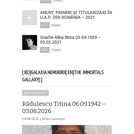
Views
10733
ANUNȚ PRIMIRI ȘI TITULARIZĂRI ÎN
U.A.P. DIN ROMÂNIA – 2021
Views
8277
Enache Alina Ilinca 03.04.1939 –
05.03.2021
Views
7867
[:RO]GALAXIA NEMURIRII[:EN]THE IMMORTALS
GALLAXY[:]
galaxia nemuririi
Rădulescu Titina 06.09.1942 –
03.08.2026
04/08/2026 |
Nistor Laurențiu