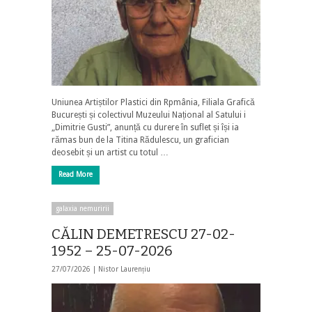
Uniunea Artiștilor Plastici din Rpmânia, Filiala Grafică
București și colectivul Muzeului Național al Satului i
„Dimitrie Gusti”, anunță cu durere în suflet și își ia
rămas bun de la Titina Rădulescu, un grafician
deosebit și un artist cu totul …
Read More
galaxia nemuririi
CĂLIN DEMETRESCU 27-02-
1952 – 25-07-2026
27/07/2026 |
Nistor Laurențiu