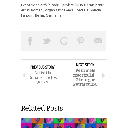
Expoziție de Artă în cadrul proiectului Rezidențe pentru
Artiști Români, organizat de Anca Boeriu la Galeria
Fantom, Berlin, Germania
NEXT STORY
PREVIOUS STORY
Pe urmele
Artiști la
maestrului –
Dunărea de Jos
Gheorghe
@ CAV
Petrașcu 150
Related Posts