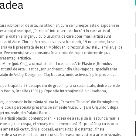
radea
re iubitorilor de artă. „Erotikonia”, cum se numeşte, este o expoziţie în
onajul principal, „întrupat” într-o serie de lucrări în care artistul
rism și diafan și ingenuu cu o ușurință de care doar marii artiști sunt
 de artă Aurel Chiriac. Vernisajul va avea loc marţi, 19 noiembrie, la sediul
ziţia va fi prezentată de Ioan Moldovan, directorul Revistei „Familia”, şi de
ilor. Evenimentul se va consuma în acordurile trupei orădene de jazz
ezentaţii artistice.
Mare (jud. Cluj), a urmat studiile Liceului de Arte Plastice „Romulus
stitutul de Arte Plastice „Ion Andreescu” din Cluj-Napoca, specializarea
ităţii de Artă şi Design din Cluj-Napoca, unde activează şi în prezent ca
 participat la 29 de expoziţii de grup în ţară şi străinătate, dintre care de
o Paolo, Brazilia (1991) şi Expoziţia internaţională din Lisabona,
poziţii personale în România şi una la „Crescent Theatre” din Birmingham,
de-a doua personală prezentă pe simezele Muzeului Ţării Crişurilor, după
ţiei muzeale, din Palatul Baroc.
 la artiștii plastici contemporani – aceea de a reuși să își ascundă marile
 pe alții i-ar crispa, el reușește cu dezinvoltură. Se joacă în și cu istoria
e amestecă certitudini și obsesii, esențialități și ostentații, finețe
are de-a sa este, de fapt, un recurs la întreaga «poveste» a artelor vizuale.