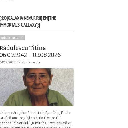
[:RO]GALAXIA NEMURIRII[:EN]THE
IMMORTALS GALLAXY[:]
galaxia nemuririi
Rădulescu Titina
06.09.1942 – 03.08.2026
04/08/2026 |
Nistor Laurențiu
Uniunea Artiștilor Plastici din Rpmânia, Filiala
Grafică București și colectivul Muzeului
Național al Satului i „Dimitrie Gusti”, anunță cu