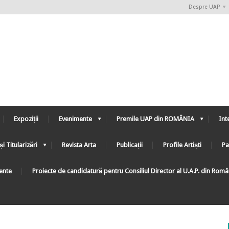
Despre UAP
Expoziții
Evenimente
Premile UAP din ROMÂNIA
Int
și Titularizări
Revista Arta
Publicații
Profile Artiști
Pa
ente
Proiecte de candidatură pentru Consiliul Director al U.A.P. din Rom