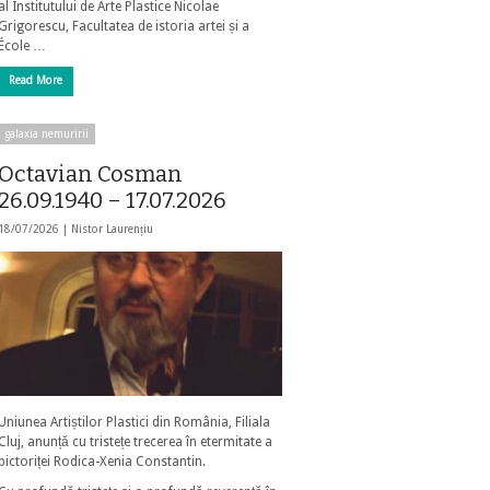
al Institutului de Arte Plastice Nicolae
Grigorescu, Facultatea de istoria artei și a
École …
Read More
galaxia nemuririi
Octavian Cosman
26.09.1940 – 17.07.2026
18/07/2026 |
Nistor Laurențiu
Uniunea Artiștilor Plastici din România, Filiala
Cluj, anunță cu tristețe trecerea în etermitate a
pictoriței Rodica-Xenia Constantin.