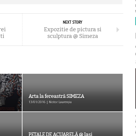
NEXT STORY
ei
Expozitie de pictura si
ti
sculptura @ Simeza
Arta la fereastră SIMEZA
13/01/2016 | Nistor Laurențiu
PETALE DE ACUARELĂ @ Iași