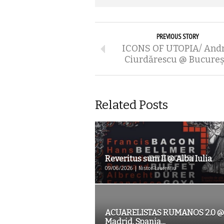
PREVIOUS STORY
ICONS OF UTOPIA/ Andr
Ciurdărescu @ Bucureș
Related Posts
Reveritus sum II @ Alba Iulia
09/06/2026 | Nistor Laurențiu
ACUARELISTAS RUMANOS 2.0 @
Madrid, Spania...