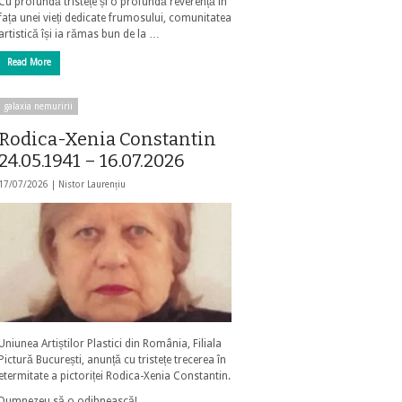
Cu profundă tristețe și o profundă reverență în
fața unei vieți dedicate frumosului, comunitatea
artistică își ia rămas bun de la …
Read More
galaxia nemuririi
Rodica-Xenia Constantin
24.05.1941 – 16.07.2026
17/07/2026 |
Nistor Laurențiu
Uniunea Artiștilor Plastici din România, Filiala
Pictură București, anunță cu tristețe trecerea în
etermitate a pictoriței Rodica-Xenia Constantin.
Dumnezeu să o odihnească!