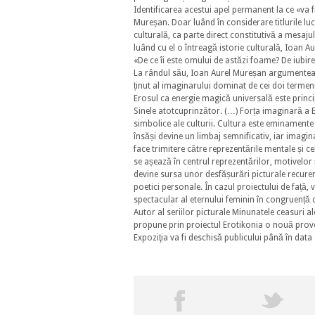
Identificarea acestui apel permanent la ce «va fi
Mureșan. Doar luând în considerare titlurile lucr
culturală, ca parte direct constitutivă a mesajul
luând cu el o întreagă istorie culturală, Ioan 
«De ce îi este omului de astăzi foame? De iubire 
La rândul său, Ioan Aurel Mureșan argumentează 
ținut al imaginarului dominat de cei doi termen
Erosul ca energie magică universală este principiu
Sinele atotcuprinzător. (…) Forța imaginară a 
simbolice ale culturii. Cultura este eminamente
însăși devine un limbaj semnificativ, iar imagin
face trimitere către reprezentările mentale și c
se așează în centrul reprezentărilor, motivelor ș
devine sursa unor desfășurări picturale recurente
poetici personale. În cazul proiectului de față
spectacular al eternului feminin în congruență c
Autor al seriilor picturale Minunatele ceasuri a
propune prin proiectul Erotikonia o nouă provo
Expoziţia va fi deschisă publicului până în data