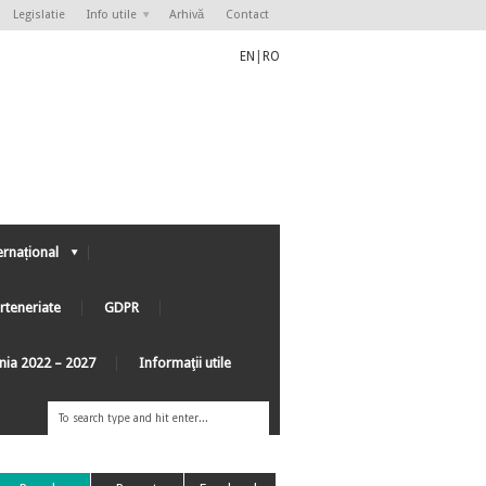
Legislatie
Info utile
Arhivă
Contact
EN
|
RO
ernațional
rteneriate
GDPR
ânia 2022 – 2027
Informaţii utile