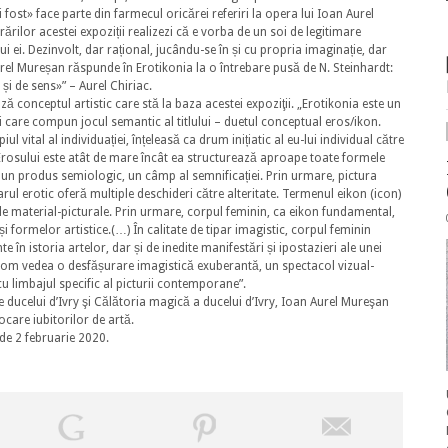
 fost» face parte din farmecul oricărei referiri la opera lui Ioan Aurel
ărilor acestei expoziții realizezi că e vorba de un soi de legitimare
ui ei. Dezinvolt, dar rațional, jucându-se în și cu propria imaginație, dar
Aurel Mureșan răspunde în Erotikonia la o întrebare pusă de N. Steinhardt:
și de sens»” – Aurel Chiriac.
conceptul artistic care stă la baza acestei expoziţii. „Erotikonia este un
i care compun jocul semantic al titlului – duetul conceptual eros/ikon.
l vital al individuației, înțeleasă ca drum inițiatic al eu-lui individual către
Erosului este atât de mare încât ea structurează aproape toate formele
 un produs semiologic, un câmp al semnificației. Prin urmare, pictura
arul erotic oferă multiple deschideri către alteritate. Termenul eikon (icon)
ele material-picturale. Prin urmare, corpul feminin, ca eikon fundamental,
i formelor artistice.(…) În calitate de tipar imagistic, corpul feminin
 în istoria artelor, dar și de inedite manifestări și ipostazieri ale unei
, vom vedea o desfășurare imagistică exuberantă, un spectacol vizual-
u limbajul specific al picturii contemporane”.
le ducelui d’Ivry şi Călătoria magică a ducelui d’Ivry, Ioan Aurel Mureşan
care iubitorilor de artă.
 de 2 februarie 2020.