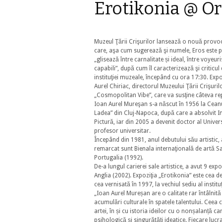
Erotikonia @ O
Muzeul Ţării Crişurilor lansează o nouă provoca
care, aşa cum sugerează şi numele, Eros este pers
„glisează între carnalitate și ideal, între voyeu
capabili”, după cum îl caracterizează şi criticul
instituţiei muzeale, începând cu ora 17:30. Expo
Aurel Chiriac, directorul Muzeului Ţării Crişur
„Cosmopolitan Vibe”, care va susţine câteva repr
Ioan Aurel Mureşan s-a născut în 1956 la Ceanu 
Ladea” din Cluj-Napoca, după care a absolvit In
Pictură, iar din 2005 a devenit doctor al Univers
profesor universitar.
Începând din 1981, anul debutului său artistic, a
remarcat sunt Bienala internaţională de artă Sa
Portugalia (1992).
De-a lungul carierei sale artistice, a avut 9 ex
Anglia (2002). Expoziţia „Erotikonia” este cea 
cea vernisată în 1997, la vechiul sediu al institu
„Ioan Aurel Mureșan are o calitate rar întâlnită
acumulări culturale în spatele talentului. Ceea ce
artei, în și cu istoria ideilor cu o nonșalanță car
psihologică și singurătăți ideatice. Fiecare lucr