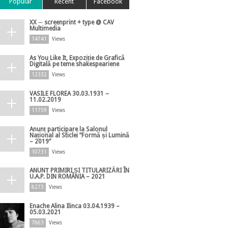
Popular
Recent
Facebook
XX ─ screenprint + type @ CAV
Multimedia
14741
Views
As You Like It, Expoziție de Grafică
Digitală pe teme shakespeariene
12332
Views
VASILE FLOREA 30.03.1931 –
11.02.2019
11759
Views
Anunț participare la Salonul
Național al Sticlei ”Formă și Lumină
– 2019”
10731
Views
ANUNȚ PRIMIRI ȘI TITULARIZĂRI ÎN
U.A.P. DIN ROMÂNIA – 2021
8273
Views
Enache Alina Ilinca 03.04.1939 –
05.03.2021
7863
Views