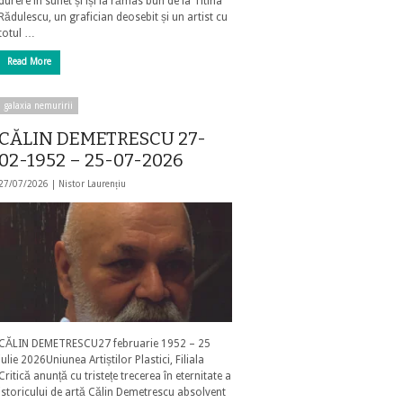
durere în suflet și își ia rămas bun de la Titina
Rădulescu, un grafician deosebit și un artist cu
totul …
Read More
galaxia nemuririi
CĂLIN DEMETRESCU 27-
02-1952 – 25-07-2026
27/07/2026 |
Nistor Laurențiu
CĂLIN DEMETRESCU27 februarie 1952 – 25
iulie 2026Uniunea Artiștilor Plastici, Filiala
Critică anunță cu tristețe trecerea în eternitate a
istoricului de artă Călin Demetrescu absolvent