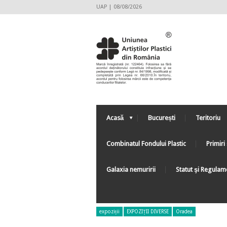
UAP | 08/08/2026
Acasă
București
Teritoriu
Combinatul Fondului Plastic
Primiri 
Galaxia nemuririi
Statut şi Regulam
expoziții
EXPOZIȚII DIVERSE
Oradea