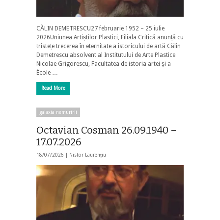
CĂLIN DEMETRESCU27 februarie 1952 – 25 iulie
2026Uniunea Artiștilor Plastici, Filiala Critică anunță cu
tristețe trecerea în eternitate a istoricului de artă Călin
Demetrescu absolvent al Institutului de Arte Plastice
Nicolae Grigorescu, Facultatea de istoria artei și a
École …
Read More
galaxia nemuririi
Octavian Cosman 26.09.1940 –
17.07.2026
18/07/2026 |
Nistor Laurențiu