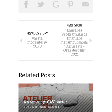
NEXT STORY
Lansarea
PREVIOUS STORY
Programului de
Vârsta
finanțare
inocenței @
nerambursabilă
CCPB
”București –
Oraș deschis”
2021
Related Posts
𝐀𝐭𝐞𝐥𝐢𝐞𝐫 𝟐𝟏+ @ CAV parter...
31/01/2025 | Nistor Laurențiu