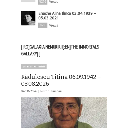
Views
8276
Enache Alina Ilinca 03.04.1939 –
05.03.2021
Views
7866
[:RO]GALAXIA NEMURIRII[:EN]THE IMMORTALS
GALLAXY[:]
galaxia nemuririi
Rădulescu Titina 06.09.1942 –
03.08.2026
04/08/2026 |
Nistor Laurențiu