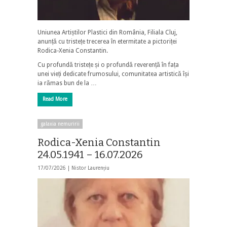
Uniunea Artiștilor Plastici din România, Filiala Cluj,
anunță cu tristețe trecerea în etermitate a pictoriței
Rodica-Xenia Constantin.
Cu profundă tristețe și o profundă reverență în fața
unei vieți dedicate frumosului, comunitatea artistică își
ia rămas bun de la …
Read More
galaxia nemuririi
Rodica-Xenia Constantin
24.05.1941 – 16.07.2026
17/07/2026 |
Nistor Laurențiu