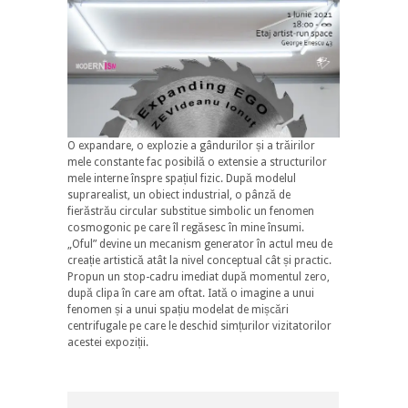
O expandare, o explozie a gândurilor și a trăirilor
mele constante fac posibilă o extensie a structurilor
mele interne înspre spațiul fizic. După modelul
suprarealist, un obiect industrial, o pânză de
fierăstrău circular substitue simbolic un fenomen
cosmogonic pe care îl regăsesc în mine însumi.
„Oful” devine un mecanism generator în actul meu de
creație artistică atât la nivel conceptual cât și practic.
Propun un stop-cadru imediat după momentul zero,
după clipa în care am oftat. Iată o imagine a unui
fenomen și a unui spațiu modelat de mișcări
centrifugale pe care le deschid simțurilor vizitatorilor
acestei expoziții.