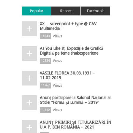
Popular
Recent
Facebook
XX ─ screenprint + type @ CAV
Multimedia
Views
14743
As You Like It, Expoziție de Grafică
Digitală pe teme shakespeariene
Views
12334
VASILE FLOREA 30.03.1931 –
11.02.2019
Views
11762
Anunț participare la Salonul Național al
Sticlei ”Formă și Lumină – 2019”
Views
10732
ANUNȚ PRIMIRI ȘI TITULARIZĂRI ÎN
U.A.P. DIN ROMÂNIA – 2021