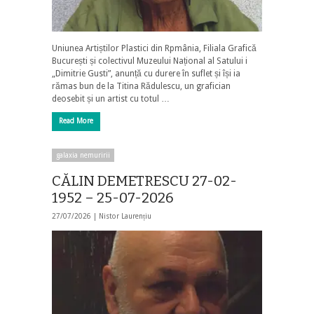
Uniunea Artiștilor Plastici din Rpmânia, Filiala Grafică
București și colectivul Muzeului Național al Satului i
„Dimitrie Gusti”, anunță cu durere în suflet și își ia
rămas bun de la Titina Rădulescu, un grafician
deosebit și un artist cu totul …
Read More
galaxia nemuririi
CĂLIN DEMETRESCU 27-02-
1952 – 25-07-2026
27/07/2026 |
Nistor Laurențiu