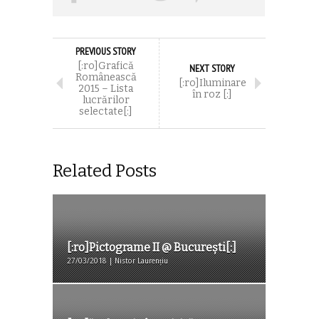
PREVIOUS STORY
[:ro]Grafică
NEXT STORY
Românească
[:ro]Iluminare
2015 – Lista
în roz [:]
lucrărilor
selectate[:]
Related Posts
[:ro]Pictograme II @ București[:]
27/03/2018 | Nistor Laurențiu