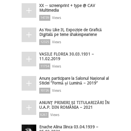
XX ─ screenprint + type @ CAV
Multimedia
Views
14739
As You Like It, Expoziție de Grafică
Digitală pe teme shakespeariene
Views
12325
VASILE FLOREA 30.03.1931 –
11.02.2019
Views
11754
Anunț participare la Salonul Național al
Sticlei ”Formă și Lumină – 2019”
Views
10726
ANUNȚ PRIMIRI ȘI TITULARIZĂRI ÎN
U.A.P. DIN ROMÂNIA – 2021
Views
8267
Enache Alina Ilinca 03.04.1939 –