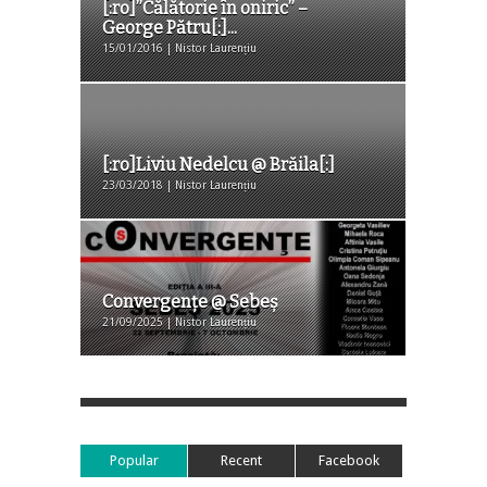
[:ro]”Călătorie în oniric” –
George Pătru[:]...
15/01/2016 | Nistor Laurențiu
[:ro]Liviu Nedelcu @ Brăila[:]
23/03/2018 | Nistor Laurențiu
Convergențe @ Sebeş
21/09/2025 | Nistor Laurențiu
Popular
Recent
Facebook