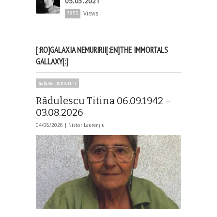
05.03.2021
Views
7855
[:RO]GALAXIA NEMURIRII[:EN]THE IMMORTALS
GALLAXY[:]
galaxia nemuririi
Rădulescu Titina 06.09.1942 –
03.08.2026
04/08/2026 |
Nistor Laurențiu