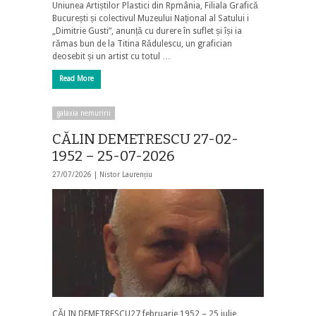
Uniunea Artiștilor Plastici din Rpmânia, Filiala Grafică
București și colectivul Muzeului Național al Satului i
„Dimitrie Gusti”, anunță cu durere în suflet și își ia
rămas bun de la Titina Rădulescu, un grafician
deosebit și un artist cu totul …
Read More
galaxia nemuririi
CĂLIN DEMETRESCU 27-02-
1952 – 25-07-2026
27/07/2026 |
Nistor Laurențiu
CĂLIN DEMETRESCU27 februarie 1952 – 25 iulie