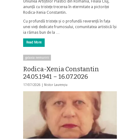
Uniunea Artiștilor Plastici din România, Filiala Cluj,
anunță cu tristețe trecerea în etermitate a pictoriței
Rodica-Xenia Constantin.
Cu profundă tristețe și o profundă reverență în fața
unei vieți dedicate frumosului, comunitatea artistică își
ia rămas bun de la …
Read More
galaxia nemuririi
Rodica-Xenia Constantin
24.05.1941 – 16.07.2026
17/07/2026 |
Nistor Laurențiu