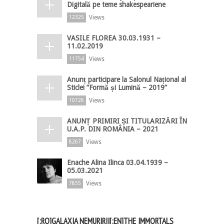
Digitală pe teme shakespeariene
Views
12325
VASILE FLOREA 30.03.1931 –
11.02.2019
Views
11754
Anunț participare la Salonul Național al
Sticlei ”Formă și Lumină – 2019”
Views
10726
ANUNȚ PRIMIRI ȘI TITULARIZĂRI ÎN
U.A.P. DIN ROMÂNIA – 2021
Views
8267
Enache Alina Ilinca 03.04.1939 –
05.03.2021
Views
7855
[:RO]GALAXIA NEMURIRII[:EN]THE IMMORTALS