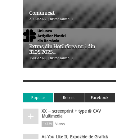
Comunicat
21/10/2022 | Nistor Laurențiu
Extras din Hotărârea nr. 1 din
31.05.2025...
16/06/2025 | Nistor Laurențiu
Popular
Recent
Facebook
XX ─ screenprint + type @ CAV
Multimedia
Views
14739
As You Like It, Expoziție de Grafică