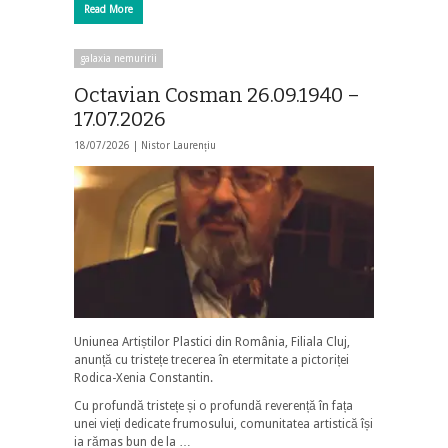
Read More
galaxia nemuririi
Octavian Cosman 26.09.1940 –
17.07.2026
18/07/2026 |
Nistor Laurențiu
Uniunea Artiștilor Plastici din România, Filiala Cluj,
anunță cu tristețe trecerea în etermitate a pictoriței
Rodica-Xenia Constantin.
Cu profundă tristețe și o profundă reverență în fața
unei vieți dedicate frumosului, comunitatea artistică își
ia rămas bun de la …