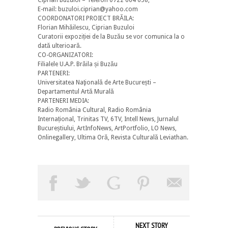
E-mail: buzuloi.ciprian@yahoo.com
COORDONATORI PROIECT BRĂILA:
Florian Mihăilescu, Ciprian Buzuloi
Curatorii expoziției de la Buzău se vor comunica la o
dată ulterioară.
CO-ORGANIZATORI:
Filialele U.A.P. Brăila și Buzău
PARTENERI:
Universitatea Naţională de Arte București –
Departamentul Artă Murală
PARTENERI MEDIA:
Radio România Cultural, Radio România
Internațional, Trinitas TV, 6TV, Intell News, Jurnalul
Bucureștiului, ArtInfoNews, ArtPortfolio, LO News,
Onlinegallery, Ultima Oră, Revista Culturală Leviathan.
NEXT STORY