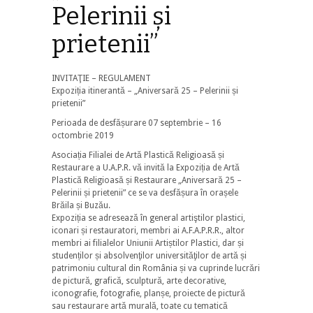
Pelerinii și
prietenii”
INVITAŢIE – REGULAMENT
Expoziția itinerantă – „Aniversară 25 – Pelerinii și
prietenii”
Perioada de desfășurare 07 septembrie – 16
octombrie 2019
Asociația Filialei de Artă Plastică Religioasă și
Restaurare a U.A.P.R. vă invită la Expoziția de Artă
Plastică Religioasă și Restaurare „Aniversară 25 –
Pelerinii și prietenii” ce se va desfășura în orașele
Brăila și Buzău.
Expoziția se adresează în general artiştilor plastici,
iconari și restauratori, membri ai A.F.A.P.R.R., altor
membri ai filialelor Uniunii Artiștilor Plastici, dar și
studenților și absolvenţilor universităţilor de artă și
patrimoniu cultural din România și va cuprinde lucrări
de pictură, grafică, sculptură, arte decorative,
iconografie, fotografie, planșe, proiecte de pictură
sau restaurare artă murală, toate cu tematică