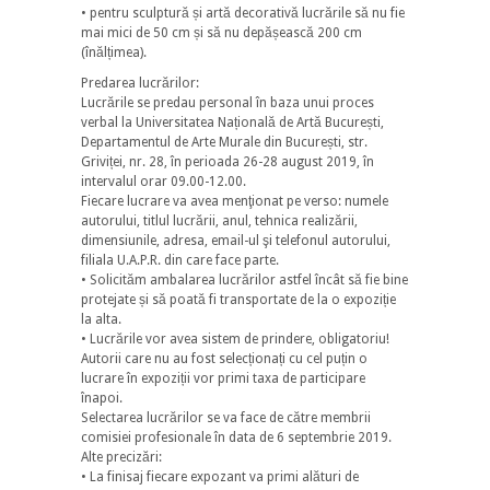
• pentru sculptură și artă decorativă lucrările să nu fie
mai mici de 50 cm și să nu depășească 200 cm
(înălțimea).
Predarea lucrărilor:
Lucrările se predau personal în baza unui proces
verbal la Universitatea Națională de Artă București,
Departamentul de Arte Murale din București, str.
Griviței, nr. 28, în perioada 26-28 august 2019, în
intervalul orar 09.00-12.00.
Fiecare lucrare va avea menţionat pe verso: numele
autorului, titlul lucrării, anul, tehnica realizării,
dimensiunile, adresa, email-ul şi telefonul autorului,
filiala U.A.P.R. din care face parte.
• Solicităm ambalarea lucrărilor astfel încât să fie bine
protejate și să poată fi transportate de la o expoziție
la alta.
• Lucrările vor avea sistem de prindere, obligatoriu!
Autorii care nu au fost selecționați cu cel puțin o
lucrare în expoziții vor primi taxa de participare
înapoi.
Selectarea lucrărilor se va face de către membrii
comisiei profesionale în data de 6 septembrie 2019.
Alte precizări:
• La finisaj fiecare expozant va primi alături de