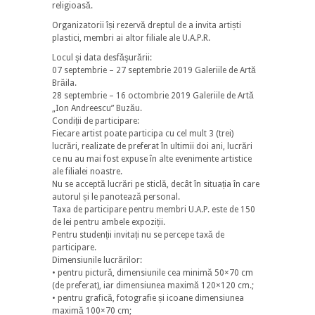
religioasă.
Organizatorii își rezervă dreptul de a invita artiști
plastici, membri ai altor filiale ale U.A.P.R.
Locul şi data desfăşurării:
07 septembrie – 27 septembrie 2019 Galeriile de Artă
Brăila.
28 septembrie – 16 octombrie 2019 Galeriile de Artă
„Ion Andreescu” Buzău.
Condiții de participare:
Fiecare artist poate participa cu cel mult 3 (trei)
lucrări, realizate de preferat în ultimii doi ani, lucrări
ce nu au mai fost expuse în alte evenimente artistice
ale filialei noastre.
Nu se acceptă lucrări pe sticlă, decât în situația în care
autorul și le panotează personal.
Taxa de participare pentru membri U.A.P. este de 150
de lei pentru ambele expoziții.
Pentru studenții invitați nu se percepe taxă de
participare.
Dimensiunile lucrărilor:
• pentru pictură, dimensiunile cea minimă 50×70 cm
(de preferat), iar dimensiunea maximă 120×120 cm.;
• pentru grafică, fotografie și icoane dimensiunea
maximă 100×70 cm;