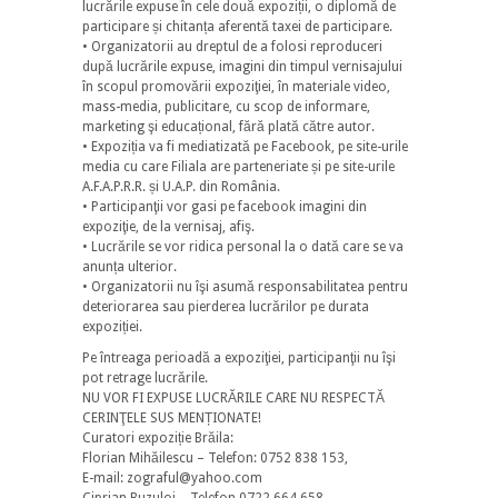
lucrările expuse în cele două expoziții, o diplomă de
participare și chitanța aferentă taxei de participare.
• Organizatorii au dreptul de a folosi reproduceri
după lucrările expuse, imagini din timpul vernisajului
în scopul promovării expoziţiei, în materiale video,
mass-media, publicitare, cu scop de informare,
marketing şi educațional, fără plată către autor.
• Expoziția va fi mediatizată pe Facebook, pe site-urile
media cu care Filiala are parteneriate și pe site-urile
A.F.A.P.R.R. și U.A.P. din România.
• Participanţii vor gasi pe facebook imagini din
expoziţie, de la vernisaj, afiş.
• Lucrările se vor ridica personal la o dată care se va
anunța ulterior.
• Organizatorii nu îşi asumă responsabilitatea pentru
deteriorarea sau pierderea lucrărilor pe durata
expoziției.
Pe întreaga perioadă a expoziţiei, participanţii nu îşi
pot retrage lucrările.
NU VOR FI EXPUSE LUCRĂRILE CARE NU RESPECTĂ
CERINŢELE SUS MENȚIONATE!
Curatori expoziție Brăila:
Florian Mihăilescu – Telefon: 0752 838 153,
E-mail: zograful@yahoo.com
Ciprian Buzuloi – Telefon 0722 664 658,