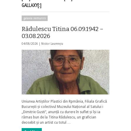
GALLAXY[:]
galaxia nemuririi
Rădulescu Titina 06.09.1942 –
03.08.2026
04/08/2026 |
Nistor Laurențiu
Uniunea Artiștilor Plastici din Rpmânia, Filiala Grafică
București și colectivul Muzeului Național al Satului i
„Dimitrie Gusti”, anunță cu durere în suflet și își ia
rămas bun de la Titina Rădulescu, un grafician
deosebit și un artist cu totul …