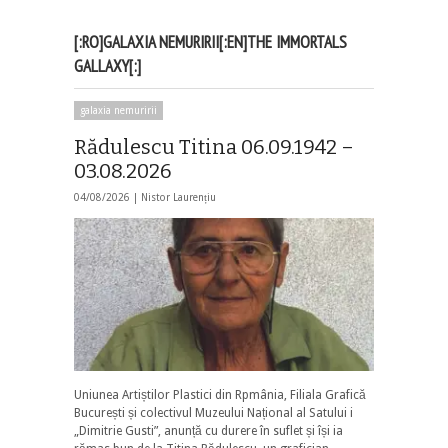
[:RO]GALAXIA NEMURIRII[:EN]THE IMMORTALS
GALLAXY[:]
galaxia nemuririi
Rădulescu Titina 06.09.1942 –
03.08.2026
04/08/2026 |
Nistor Laurențiu
Uniunea Artiștilor Plastici din Rpmânia, Filiala Grafică
București și colectivul Muzeului Național al Satului i
„Dimitrie Gusti”, anunță cu durere în suflet și își ia