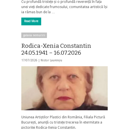
Cu profundă tristețe și o profundă reverență în fața
unei vieți dedicate frumosului, comunitatea artistică își
ia rămas bun de la …
Read More
galaxia nemuririi
Rodica-Xenia Constantin
24.05.1941 – 16.07.2026
17/07/2026 |
Nistor Laurențiu
Uniunea Artiștilor Plastici din România, Filiala Pictură
București, anunță cu tristețe trecerea în etermitate a
pictoriței Rodica-Xenia Constantin.