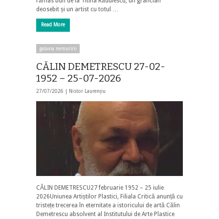
rămas bun de la Titina Rădulescu, un grafician
deosebit și un artist cu totul …
Read More
galaxia nemuririi
CĂLIN DEMETRESCU 27-02-
1952 – 25-07-2026
27/07/2026 |
Nistor Laurențiu
CĂLIN DEMETRESCU27 februarie 1952 – 25 iulie
2026Uniunea Artiștilor Plastici, Filiala Critică anunță cu
tristețe trecerea în eternitate a istoricului de artă Călin
Demetrescu absolvent al Institutului de Arte Plastice