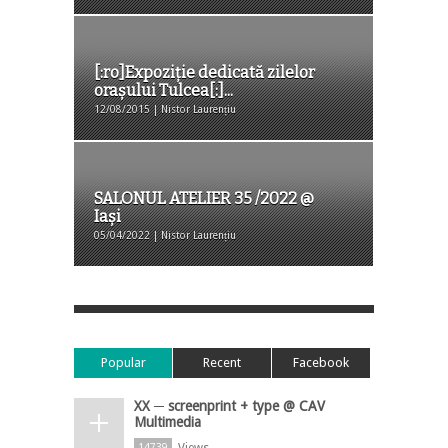
[:ro]Expoziție dedicată zilelor
orașului Tulcea[:]...
12/08/2015 | Nistor Laurențiu
SALONUL ATELIER 35 /2022 @
Iași
05/04/2022 | Nistor Laurențiu
Popular
Recent
Facebook
XX ─ screenprint + type @ CAV
Multimedia
Views
14739