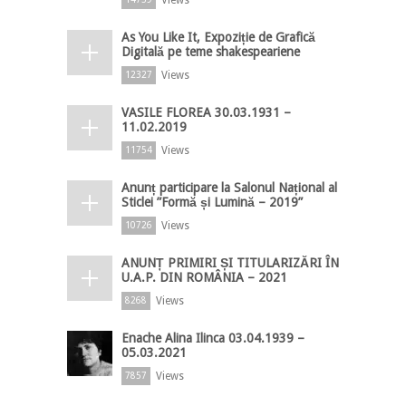
As You Like It, Expoziție de Grafică
Digitală pe teme shakespeariene
Views
12327
VASILE FLOREA 30.03.1931 –
11.02.2019
Views
11754
Anunț participare la Salonul Național al
Sticlei ”Formă și Lumină – 2019”
Views
10726
ANUNȚ PRIMIRI ȘI TITULARIZĂRI ÎN
U.A.P. DIN ROMÂNIA – 2021
Views
8268
Enache Alina Ilinca 03.04.1939 –
05.03.2021
Views
7857