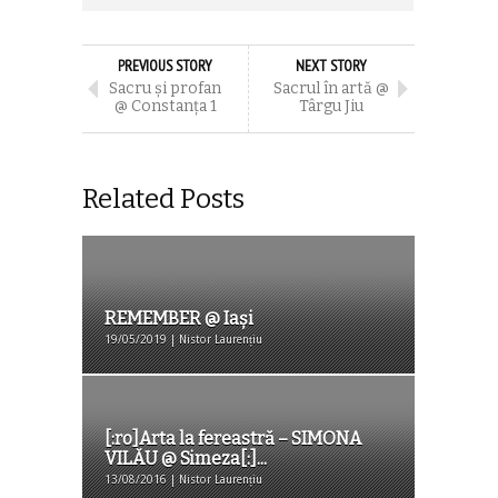
PREVIOUS STORY
NEXT STORY
Sacru și profan
Sacrul în artă @
@ Constanța 1
Târgu Jiu
Related Posts
REMEMBER @ Iași
19/05/2019 | Nistor Laurențiu
[:ro]Arta la fereastră – SIMONA
VILĂU @ Simeza[:]...
13/08/2016 | Nistor Laurențiu