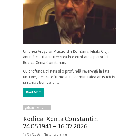
Uniunea Artiștilor Plastici din România, Filiala Cluj,
anunță cu tristețe trecerea în etermitate a pictoriței
Rodica-Xenia Constantin.
Cu profundă tristețe și o profundă reverență în fața
unei vieți dedicate frumosului, comunitatea artistică își
ia rămas bun de la …
Read More
galaxia nemuririi
Rodica-Xenia Constantin
24.05.1941 – 16.07.2026
17/07/2026 |
Nistor Laurențiu