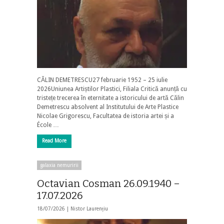
CĂLIN DEMETRESCU27 februarie 1952 – 25 iulie
2026Uniunea Artiștilor Plastici, Filiala Critică anunță cu
tristețe trecerea în eternitate a istoricului de artă Călin
Demetrescu absolvent al Institutului de Arte Plastice
Nicolae Grigorescu, Facultatea de istoria artei și a
École …
Read More
galaxia nemuririi
Octavian Cosman 26.09.1940 –
17.07.2026
18/07/2026 |
Nistor Laurențiu