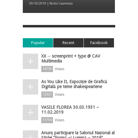
30/10/2019 | Nistor Laurențiu
Popular
Recent
Facebook
XX ─ screenprint + type @ CAV
Multimedia
Views
14739
As You Like It, Expoziție de Grafică
Digitală pe teme shakespeariene
Views
12327
VASILE FLOREA 30.03.1931 –
11.02.2019
Views
11754
Anunț participare la Salonul Național al
Sticlei ”Formă și Lumină – 2019”