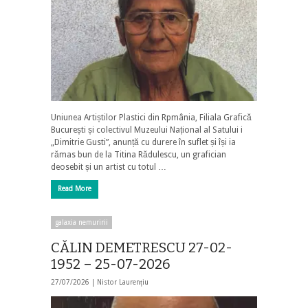
Uniunea Artiștilor Plastici din Rpmânia, Filiala Grafică
București și colectivul Muzeului Național al Satului i
„Dimitrie Gusti”, anunță cu durere în suflet și își ia
rămas bun de la Titina Rădulescu, un grafician
deosebit și un artist cu totul …
Read More
galaxia nemuririi
CĂLIN DEMETRESCU 27-02-
1952 – 25-07-2026
27/07/2026 |
Nistor Laurențiu