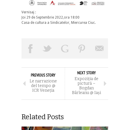
Vernisaj :
Joi 29 de Septembrie 2022,ora 18:00
Casa de cultura a Sindicatelor, Miercurea Ciuc.
NEXT STORY
PREVIOUS STORY
Expoziția de
Le narrazione
pictură –
del tempo @
Bogdan
ICR Veneţia
Bârleanu @ Iaşi
Related Posts