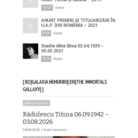
Views
10727
ANUNȚ PRIMIRI ȘI TITULARIZĂRI ÎN
U.A.P. DIN ROMÂNIA – 2021
Views
8268
Enache Alina Ilinca 03.04.1939 –
05.03.2021
Views
7858
[:RO]GALAXIA NEMURIRII[:EN]THE IMMORTALS
GALLAXY[:]
galaxia nemuririi
Rădulescu Titina 06.09.1942 –
03.08.2026
04/08/2026 |
Nistor Laurențiu