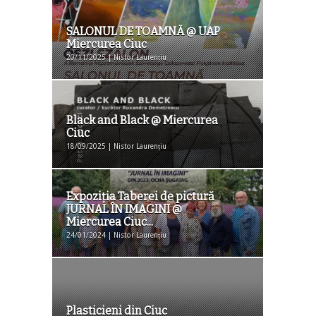
SALONUL DE TOAMNĂ @ UAP
Miercurea Ciuc
20/11/2025 | Nistor Laurențiu
Black and Black @ Miercurea
Ciuc
18/09/2025 | Nistor Laurențiu
Expoziţia Taberei de pictură
JURNAL ÎN IMAGINI @
Miercurea Ciuc...
24/01/2024 | Nistor Laurențiu
Plasticieni din Ciuc