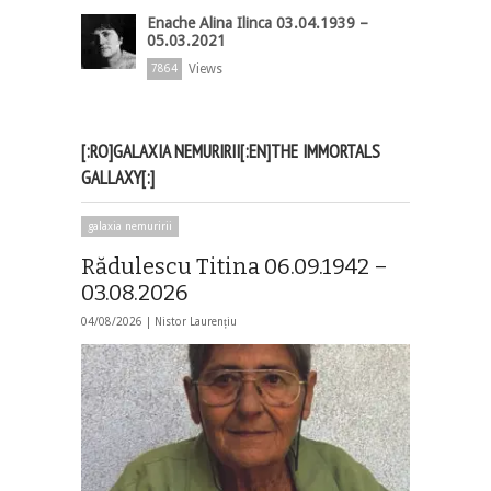
Enache Alina Ilinca 03.04.1939 –
05.03.2021
Views
7864
[:RO]GALAXIA NEMURIRII[:EN]THE IMMORTALS
GALLAXY[:]
galaxia nemuririi
Rădulescu Titina 06.09.1942 –
03.08.2026
04/08/2026 |
Nistor Laurențiu