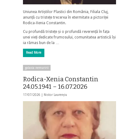
Uniunea Artiștilor Plastici din România, Filiala Cluj,
anunță cu tristețe trecerea în etermitate a pictoriței
Rodica-Xenia Constantin.
Cu profundă tristețe și o profundă reverență în fața
unei vieți dedicate frumosului, comunitatea artistică își
ia rămas bun de la …
Read More
galaxia nemuririi
Rodica-Xenia Constantin
24.05.1941 – 16.07.2026
17/07/2026 |
Nistor Laurențiu