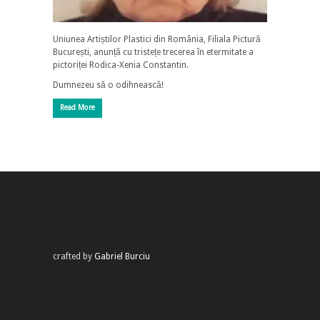
Uniunea Artiștilor Plastici din România, Filiala Pictură
București, anunță cu tristețe trecerea în etermitate a
pictoriței Rodica-Xenia Constantin.
Dumnezeu să o odihnească!
Read More
crafted by
Gabriel Burciu