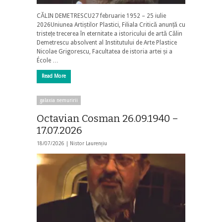
CĂLIN DEMETRESCU27 februarie 1952 – 25 iulie
2026Uniunea Artiștilor Plastici, Filiala Critică anunță cu
tristețe trecerea în eternitate a istoricului de artă Călin
Demetrescu absolvent al Institutului de Arte Plastice
Nicolae Grigorescu, Facultatea de istoria artei și a
École …
Read More
galaxia nemuririi
Octavian Cosman 26.09.1940 –
17.07.2026
18/07/2026 |
Nistor Laurențiu