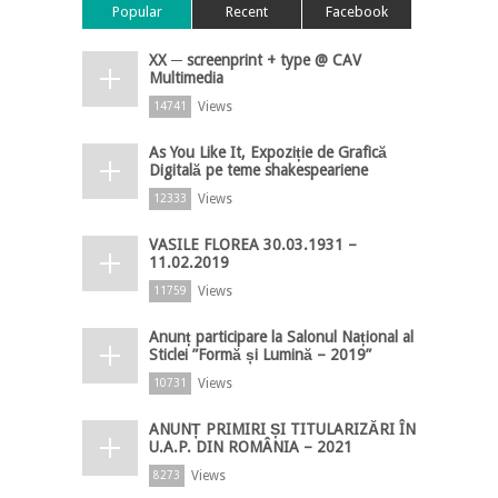
Popular
Recent
Facebook
XX ─ screenprint + type @ CAV
Multimedia
Views
14741
As You Like It, Expoziție de Grafică
Digitală pe teme shakespeariene
Views
12333
VASILE FLOREA 30.03.1931 –
11.02.2019
Views
11759
Anunț participare la Salonul Național al
Sticlei ”Formă și Lumină – 2019”
Views
10731
ANUNȚ PRIMIRI ȘI TITULARIZĂRI ÎN
U.A.P. DIN ROMÂNIA – 2021
Views
8273