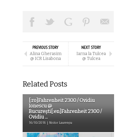
PREVIOUS STORY
NEXT STORY
Alina Gherasim
Iarna la Tulcea
@ ICR Lisabona
@ Tulcea
Related Posts
[:ro]Fahrenheit 2300 / Ovidiu
Ionescu @
București[:en]Fahrenheit 2300 /
Ovidiu ...
16/10/2018 | Nistor Laurențiu