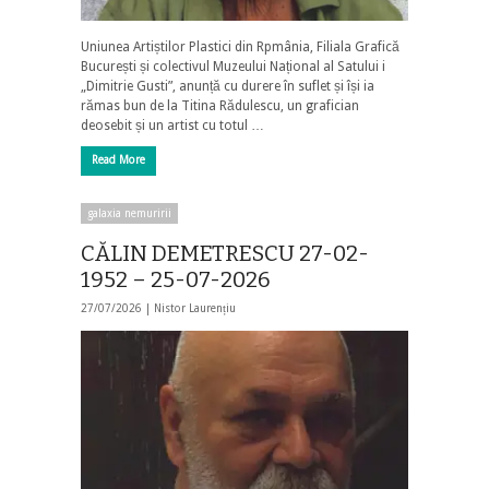
Uniunea Artiștilor Plastici din Rpmânia, Filiala Grafică
București și colectivul Muzeului Național al Satului i
„Dimitrie Gusti”, anunță cu durere în suflet și își ia
rămas bun de la Titina Rădulescu, un grafician
deosebit și un artist cu totul …
Read More
galaxia nemuririi
CĂLIN DEMETRESCU 27-02-
1952 – 25-07-2026
27/07/2026 |
Nistor Laurențiu