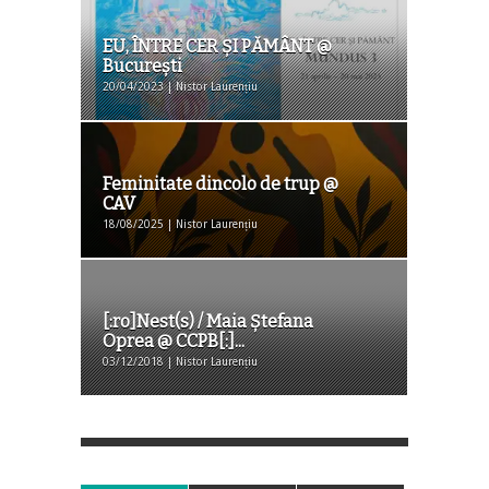
EU, ÎNTRE CER ȘI PĂMÂNT @
Bucureşti
20/04/2023 | Nistor Laurențiu
Feminitate dincolo de trup @
CAV
18/08/2025 | Nistor Laurențiu
[:ro]Nest(s) / Maia Ștefana
Oprea @ CCPB[:]...
03/12/2018 | Nistor Laurențiu