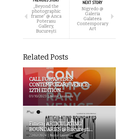
NEXT STORY
„Beyond the
Nigredo @
photographic
Galeria
frame” @ Anca
Galateea
Poterasu
Contemporary
Gallery,
Art
București
Related Posts
CALL FOR ARTISTS:
CONTEMPORARY VENICE –
12TH EDITION...
01/10/2023 | Nistor Laurențiu
Finisaj ARTICULATING
BOUNDARIES @ Bucureşti...
22/02/2024 | Nistor Laurențiu