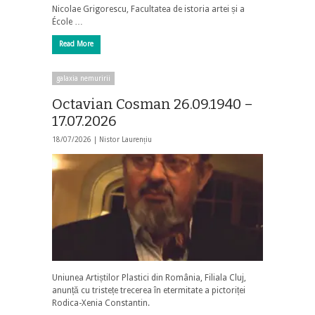
Nicolae Grigorescu, Facultatea de istoria artei și a
École …
Read More
galaxia nemuririi
Octavian Cosman 26.09.1940 –
17.07.2026
18/07/2026 |
Nistor Laurențiu
Uniunea Artiștilor Plastici din România, Filiala Cluj,
anunță cu tristețe trecerea în etermitate a pictoriței
Rodica-Xenia Constantin.