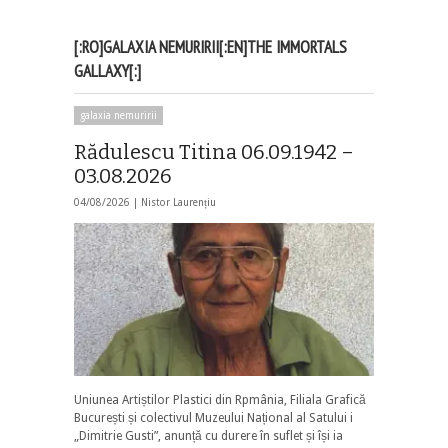
[:RO]GALAXIA NEMURIRII[:EN]THE IMMORTALS
GALLAXY[:]
galaxia nemuririi
Rădulescu Titina 06.09.1942 –
03.08.2026
04/08/2026 |
Nistor Laurențiu
Uniunea Artiștilor Plastici din Rpmânia, Filiala Grafică
București și colectivul Muzeului Național al Satului i
„Dimitrie Gusti”, anunță cu durere în suflet și își ia