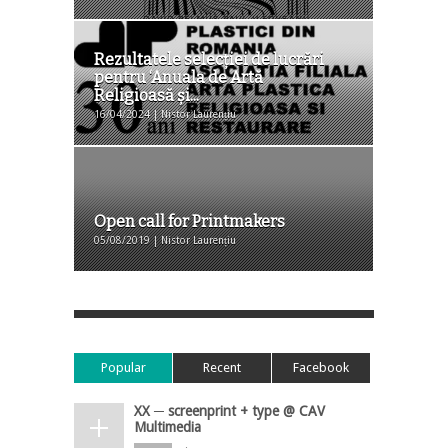
Rezultatele selecţiei de lucrări
pentru ‘Anuala de Artă
Religioasă și...
16/04/2024 | Nistor Laurențiu
Open call for Printmakers
05/08/2019 | Nistor Laurențiu
Popular
Recent
Facebook
XX ─ screenprint + type @ CAV
Multimedia