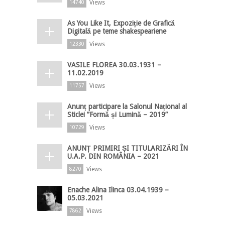
Views
14740
As You Like It, Expoziție de Grafică
Digitală pe teme shakespeariene
Views
12330
VASILE FLOREA 30.03.1931 –
11.02.2019
Views
11757
Anunț participare la Salonul Național al
Sticlei ”Formă și Lumină – 2019”
Views
10729
ANUNȚ PRIMIRI ȘI TITULARIZĂRI ÎN
U.A.P. DIN ROMÂNIA – 2021
Views
8270
Enache Alina Ilinca 03.04.1939 –
05.03.2021
Views
7862