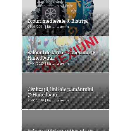
Ecouri medievale @ Bistrița
04/06/2021 | Nistor Laurențiu
Salonul de Iarnă – Conexiuni @
Hunedoara...
25/01/2025 | Nistor Laurențiu
Civilizații, linii ale pământului
@ Hunedoara...
21/05/2019 | Nistor Laurențiu