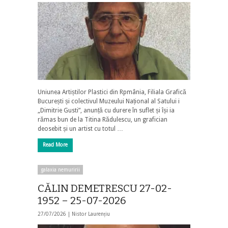
Uniunea Artiștilor Plastici din Rpmânia, Filiala Grafică
București și colectivul Muzeului Național al Satului i
„Dimitrie Gusti”, anunță cu durere în suflet și își ia
rămas bun de la Titina Rădulescu, un grafician
deosebit și un artist cu totul …
Read More
galaxia nemuririi
CĂLIN DEMETRESCU 27-02-
1952 – 25-07-2026
27/07/2026 |
Nistor Laurențiu