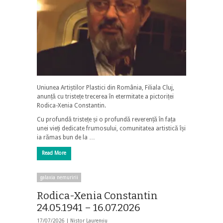
Uniunea Artiștilor Plastici din România, Filiala Cluj,
anunță cu tristețe trecerea în etermitate a pictoriței
Rodica-Xenia Constantin.
Cu profundă tristețe și o profundă reverență în fața
unei vieți dedicate frumosului, comunitatea artistică își
ia rămas bun de la …
Read More
galaxia nemuririi
Rodica-Xenia Constantin
24.05.1941 – 16.07.2026
17/07/2026 |
Nistor Laurențiu