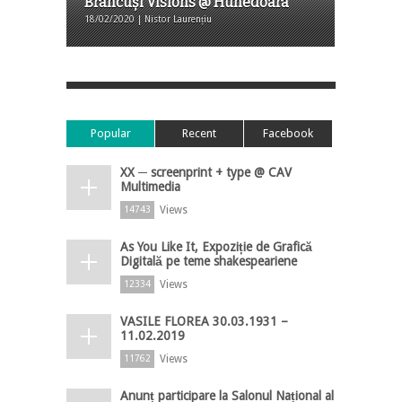
Brâncuși Visions @ Hunedoara
18/02/2020 | Nistor Laurențiu
Popular
Recent
Facebook
XX ─ screenprint + type @ CAV
Multimedia
Views
14743
As You Like It, Expoziție de Grafică
Digitală pe teme shakespeariene
Views
12334
VASILE FLOREA 30.03.1931 –
11.02.2019
Views
11762
Anunț participare la Salonul Național al