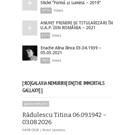
Sticlei ”Formă și Lumină – 2019”
Views
10732
ANUNȚ PRIMIRI ȘI TITULARIZĂRI ÎN
U.A.P. DIN ROMÂNIA – 2021
Views
8274
Enache Alina Ilinca 03.04.1939 –
05.03.2021
Views
7865
[:RO]GALAXIA NEMURIRII[:EN]THE IMMORTALS
GALLAXY[:]
galaxia nemuririi
Rădulescu Titina 06.09.1942 –
03.08.2026
04/08/2026 |
Nistor Laurențiu