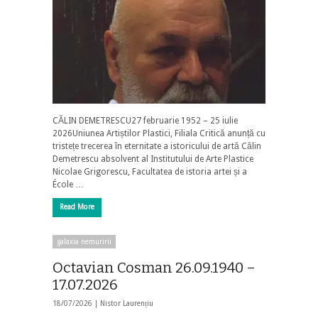
CĂLIN DEMETRESCU27 februarie 1952 – 25 iulie
2026Uniunea Artiștilor Plastici, Filiala Critică anunță cu
tristețe trecerea în eternitate a istoricului de artă Călin
Demetrescu absolvent al Institutului de Arte Plastice
Nicolae Grigorescu, Facultatea de istoria artei și a
École …
Read More
galaxia nemuririi
Octavian Cosman 26.09.1940 –
17.07.2026
18/07/2026 |
Nistor Laurențiu