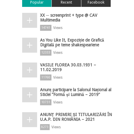
Popular
Recent
Facebook
XX ─ screenprint + type @ CAV
Multimedia
Views
14741
As You Like It, Expoziție de Grafică
Digitală pe teme shakespeariene
Views
12333
VASILE FLOREA 30.03.1931 –
11.02.2019
Views
11760
Anunț participare la Salonul Național al
Sticlei ”Formă și Lumină – 2019”
Views
10731
ANUNȚ PRIMIRI ȘI TITULARIZĂRI ÎN
U.A.P. DIN ROMÂNIA – 2021
Views
8273