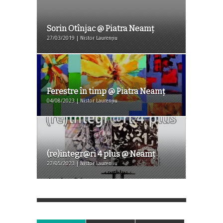
Sorin Otînjac @ Piatra Neamț
27/03/2019 | Nistor Laurențiu
Ferestre în timp @ Piatra Neamţ
04/08/2023 | Nistor Laurențiu
(re)integr@ri 4 plus @ Neamţ
27/05/2023 | Nistor Laurențiu