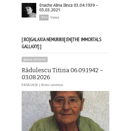
Enache Alina Ilinca 03.04.1939 –
05.03.2021
Views
7864
[:RO]GALAXIA NEMURIRII[:EN]THE IMMORTALS
GALLAXY[:]
galaxia nemuririi
Rădulescu Titina 06.09.1942 –
03.08.2026
04/08/2026 |
Nistor Laurențiu