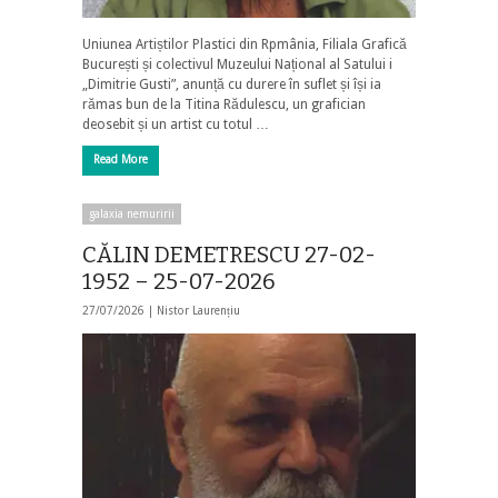
Uniunea Artiștilor Plastici din Rpmânia, Filiala Grafică
București și colectivul Muzeului Național al Satului i
„Dimitrie Gusti”, anunță cu durere în suflet și își ia
rămas bun de la Titina Rădulescu, un grafician
deosebit și un artist cu totul …
Read More
galaxia nemuririi
CĂLIN DEMETRESCU 27-02-
1952 – 25-07-2026
27/07/2026 |
Nistor Laurențiu