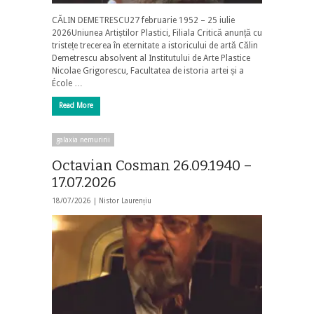
CĂLIN DEMETRESCU27 februarie 1952 – 25 iulie
2026Uniunea Artiștilor Plastici, Filiala Critică anunță cu
tristețe trecerea în eternitate a istoricului de artă Călin
Demetrescu absolvent al Institutului de Arte Plastice
Nicolae Grigorescu, Facultatea de istoria artei și a
École …
Read More
galaxia nemuririi
Octavian Cosman 26.09.1940 –
17.07.2026
18/07/2026 |
Nistor Laurențiu