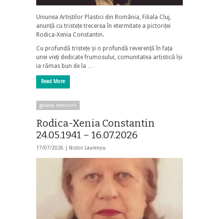
Uniunea Artiștilor Plastici din România, Filiala Cluj,
anunță cu tristețe trecerea în etermitate a pictoriței
Rodica-Xenia Constantin.
Cu profundă tristețe și o profundă reverență în fața
unei vieți dedicate frumosului, comunitatea artistică își
ia rămas bun de la …
Read More
galaxia nemuririi
Rodica-Xenia Constantin
24.05.1941 – 16.07.2026
17/07/2026 |
Nistor Laurențiu