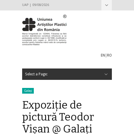
UAP | 09/08/2026
Hide Navigation
Despre UAP
ANUC
Istoric
Conducere
2016-2020
2012-2016
Adunarea generală
HOTĂRÂREA NR. 1_13.04.2019 A ADUNĂRII
Hotărârea nr. 2 din 22.04.2017 a Adunării Generale
HOTĂRÂREA NR. 2 / 29.10.2016 A ADUNĂRII
Proiecte de candidatură pentru Consiliul Director al
Candidat Petru Lucaci
Candidat Ioana Ciocan
Candidat Gabriel Cojoc
Candidat Gheorghe Dican
Candidat Răzvan-Constantin Caratănase
Structuri
Strategia culturală
Acte interne
Decizie Consiliul Director al UAP_Ședința de
Legislatie
Info utile
Revista Arta
Filiala Pictură București
Filiala Arte Decorative București
Galateea Contemporary Art
Arhivă
Contact
GENERALE PRIN REPREZENTANȚI
a Uniunii Artiștilor Plastici din România
GENERALE A UNIUNII ARTIȘTILOR PLASTICI DIN
U.A.P 2016 – 2020
constituire Comisia pentru Amendare Statut și
ROMÂNIA
Regulamente 15.05.2019
EN
|
RO
Select a Page:
Hide Navigation
Acasă
Anunțuri
Hotărâri
Demersuri UAP
Galerii
Centrul Artelor Vizuale
Galateea Contemporary Art
Orizont
Simeza
București
Teritoriu
Expoziții
Evenimente
Aici – Acolo @ București
PROGRAM EXPOZIȚIONAL / GALERIA ORIZONT 2019 –
Arte în București 2018: cupluri, companioni, familii în
Program expozițional 2018
Salonul Național de Artă Contemporană – Centenar
Salonul Național de Artă Contemporană (SNAC)
Lista artiștilor selectați pentru SNAC 2018
mix ART @ Orizont
Premile UAP din ROMÂNIA
PREMIILE UNIUNII ARTIȘTILOR PLASTICI DIN ROMÂNIA
PREMIILE UNIUNII ARTIȘTILOR PLASTICI DIN ROMÂNIA
Internațional
Expoziții și concursuri internaționale
IAA / AIAP
ECA
Combinatul Fondului Plastic
Primiri și Titularizări
PRELUNGIREA TERMENULUI DE DEPUNERE A
ANUNȚ PRIMIRI ȘI TITULARIZĂRI ÎN U.A.P. DIN
ANUNȚ PRIMIRI ȘI TITULARIZĂRI, PENTRU MEMBRII
Stagiari 2020
Stagiari 2018
Stagiari 2017
Titularizări 2017
Revista Arta
Publicații
Profile Artiști
Parteneriate
GDPR
Galaxia nemuririi
Statut şi Regulamente
Proiecte de candidatură pentru Consiliul Director al
Informaţii utile
2020
artele plastice din București
2018
Centenar 2018
pentru anul 2018
pentru anul 2017
DOSARELOR PENTRU PRIMIRI ȘI TITULARIZĂRI ÎN
ROMÂNIA – sesiunea a II-a 2019
U.A.P. DIN ROMÂNIA – 2018
U.A.P. din România 2022 – 2027
Galaţi
U.A.P. DIN ROMÂNIA – 2020
Expoziţie de
pictură Teodor
Vişan @ Galaţi