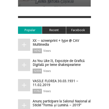
Popular
Recent
Facebook
XX ─ screenprint + type @ CAV
Multimedia
Views
14742
As You Like It, Expoziție de Grafică
Digitală pe teme shakespeariene
Views
12334
VASILE FLOREA 30.03.1931 –
11.02.2019
Views
11762
Anunț participare la Salonul Național al
Sticlei ”Formă și Lumină – 2019”