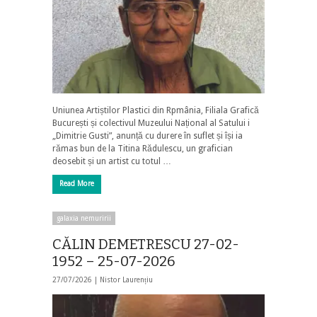
Uniunea Artiștilor Plastici din Rpmânia, Filiala Grafică
București și colectivul Muzeului Național al Satului i
„Dimitrie Gusti”, anunță cu durere în suflet și își ia
rămas bun de la Titina Rădulescu, un grafician
deosebit și un artist cu totul …
Read More
galaxia nemuririi
CĂLIN DEMETRESCU 27-02-
1952 – 25-07-2026
27/07/2026 |
Nistor Laurențiu