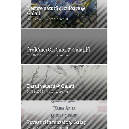
Despre natură şi culoare @
Galaţi
27/05/2023 | Nistor Laurențiu
[:ro]Cinci Ori Cinci @ Galați[:]
24/08/2017 | Nistor Laurențiu
Darul vederii @ Galaţi
01/11/2025 | Nistor Laurențiu
Povestiri în mozaic @ Galaţi
28/08/2024 | Nistor Laurențiu