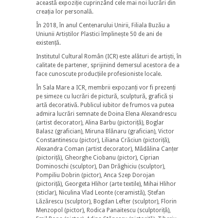
această expoziție cuprinzând cele mai noi lucrări din
creația lor personală.
În 2018, în anul Centenarului Unirii, Filiala Buzău a
Uniunii Artiștilor Plastici împlinește 50 de ani de
existență.
Institutul Cultural Român (ICR) este alături de artiști, în
calitate de partener, sprijinind demersul acestora de a
face cunoscute producțiile profesioniste locale.
În Sala Mare a ICR, membrii expozanți vor fi prezenți
pe simeze cu lucrări de pictură, sculptură, grafică și
artă decorativă. Publicul iubitor de frumos va putea
admira lucrări semnate de Doina Elena Alexandrescu
(artist decorator), Alina Barbu (pictoriță), Boglar
Balasz (grafician), Miruna Blănaru (grafician), Victor
Constantinescu (pictor), Liliana Crăciun (pictoriță),
Alexandra Coman (artist decorator), Mădălina Canțer
(pictoriță), Gheorghe Ciobanu (pictor), Ciprian
Dominoschi (sculptor), Dan Drăghiciu (sculptor),
Pompiliu Dobrin (pictor), Anca Szep Dorojan
(pictoriță), Georgeta Hlihor (arte textile), Mihai Hlihor
(sticlar), Niculina Vlad Leonte (ceramistă), Ștefan
Lăzărescu (sculptor), Bogdan Lefter (sculptor), Florin
Menzopol (pictor), Rodica Panaitescu (sculptoriță),