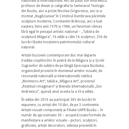
naționale și internaționale. Aici au pășit Ion Andreescu,
profesor de desen și caligrafie la Seminarul Teologic
din Buzău, aici a pictat Nicolae Grigorescu, aici și-a
montat „Rugăciunea” în Cimitirul Dumbrava părintele
sculpturii moderne, Constantin Brâncuși, aici a luat
naștere, între anii 1970 și 1986, un fenomen rămas
fără egal în peisajul artistic național – „Tabăra de
sculptură Măgura”, 16 ediții a câte 16 sculptori, 256 de
lucrări lăsate moștenire patrimoniului cultural
național.
Artiștii buzoieni contemporani duc mai departe
tradiția cioplitorilor în piatră de la Măgura și a Școlii
Zugravilor de subțire de pe lângă Episcopia Buzăului,
organizând proiecte în domeniul artelor vizuale, de
rezonanță națională și internațională: tabăra
„Monteoru Art”, tabăra „Măgura Art”, proiectul
„Restituiri imaginare” și Bienala Internațională „Ion
Andreescu”, ajunsă anul acesta la a XI-a ediție.
În ediția din 2016 au participat 365 de lucrări în
expunere, cu artiști din 10 țări, de pe 3 continente.
Artiștii vizuali componenți ai Filialei UAPR Buzău – în
număr de aproximativ 30 – acoperă toate formele de
manifestare a artelor vizuale – pictori, sculptori,
graficieni, artiști decoratori, selecția prezentă în