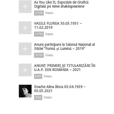
As You Like It, Expoziție de Grafică
Digitală pe teme shakespeariene
Views
12328
VASILE FLOREA 30.03.1931 –
11.02.2019
Views
11756
Anunț participare la Salonul Național al
Sticlei ”Formă și Lumină – 2019”
Views
10729
ANUNȚ PRIMIRI ȘI TITULARIZĂRI ÎN
U.A.P. DIN ROMÂNIA – 2021
Views
8268
Enache Alina Ilinca 03.04.1939 –
05.03.2021
Views
7860