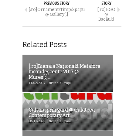
PREVIOUS STORY
STORY
[:ro]Ornament/Timp/Spaţiu
[:ro]EGO
@ Gallery[:]
@
Bacău[:]
Related Posts
[:ro]Bienala Naţională Metafore
Incandeşcente 2017 @
Mureş[:]...
11/02/2017 | Nistor Laurențiu
Cultura prin gard @ Galateea
Contemporary Art...
08/11/2023 | Nistor Laurențiu