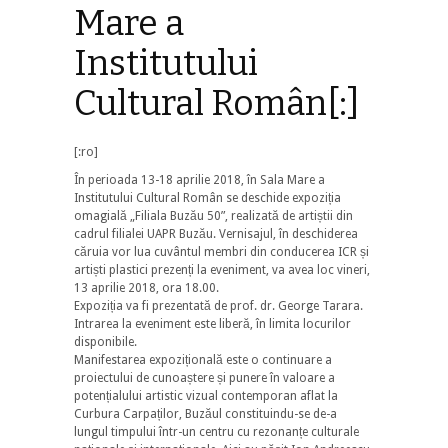
Mare a
Institutului
Cultural Român[:]
[:ro]
În perioada 13-18 aprilie 2018, în Sala Mare a
Institutului Cultural Român se deschide expoziția
omagială „Filiala Buzău 50”, realizată de artiștii din
cadrul filialei UAPR Buzău. Vernisajul, în deschiderea
căruia vor lua cuvântul membri din conducerea ICR și
artiști plastici prezenți la eveniment, va avea loc vineri,
13 aprilie 2018, ora 18.00.
Expoziția va fi prezentată de prof. dr. George Tarara.
Intrarea la eveniment este liberă, în limita locurilor
disponibile.
Manifestarea expozițională este o continuare a
proiectului de cunoaștere și punere în valoare a
potențialului artistic vizual contemporan aflat la
Curbura Carpaților, Buzăul constituindu-se de-a
lungul timpului într-un centru cu rezonanțe culturale