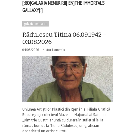
[:RO]GALAXIA NEMURIRII[:EN]THE IMMORTALS
GALLAXY[:]
galaxia nemuririi
Rădulescu Titina 06.09.1942 –
03.08.2026
04/08/2026 |
Nistor Laurențiu
Uniunea Artiștilor Plastici din Rpmânia, Filiala Grafică
București și colectivul Muzeului Național al Satului i
„Dimitrie Gusti”, anunță cu durere în suflet și își ia
rămas bun de la Titina Rădulescu, un grafician
deosebit și un artist cu totul …