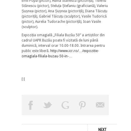
Emil Popa (pictor), Adina Stănescu (pictoriță), Tiberiu
Stănescu (pictor), Steluța Ștefaniu (graficiană), Valeriu
Șușnea (pictor), Ana Șușnea (pictoriță), Diana Tăicuțu
(pictoriță), Gabriel Tăicuțu (sculptor), Vasile Tudorică
(pictor), Aurelia Tudorache (pictoriță), Ioan Vasile
(sculptor).
Expoziția omagială „Filiala Buzău 50” a artiștilor din
cadrul UAPR Buzău poate fi vizitată de luni până
duminică, interval orar 10.00-18.00. Intrarea pentru
public este liberă.
http://www.icr.ro/…/expozitie-
omagiala-filiala-buzau-50-in-…
[:]
NEXT