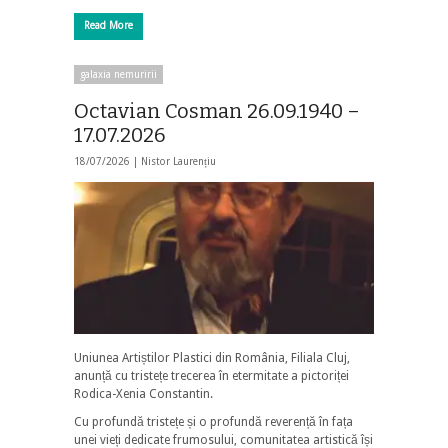
Read More
galaxia nemuririi
Octavian Cosman 26.09.1940 –
17.07.2026
18/07/2026 |
Nistor Laurențiu
Uniunea Artiștilor Plastici din România, Filiala Cluj,
anunță cu tristețe trecerea în etermitate a pictoriței
Rodica-Xenia Constantin.
Cu profundă tristețe și o profundă reverență în fața
unei vieți dedicate frumosului, comunitatea artistică își