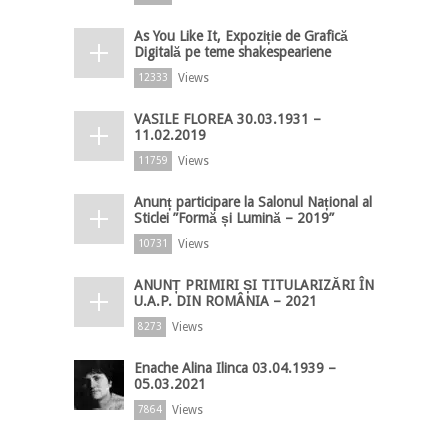
As You Like It, Expoziție de Grafică
Digitală pe teme shakespeariene
Views
12333
VASILE FLOREA 30.03.1931 –
11.02.2019
Views
11759
Anunț participare la Salonul Național al
Sticlei ”Formă și Lumină – 2019”
Views
10731
ANUNȚ PRIMIRI ȘI TITULARIZĂRI ÎN
U.A.P. DIN ROMÂNIA – 2021
Views
8273
Enache Alina Ilinca 03.04.1939 –
05.03.2021
Views
7864