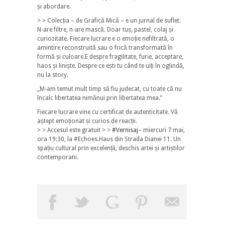
și abordare.
> > Colecția – de Grafică Mică – e un jurnal de suflet.
N-are filtre, n-are mască. Doar tuș, pastel, colaj și
curiozitate. Fiecare lucrare e o emoție nefiltrată, o
amintire reconstruită sau o frică transformată în
formă și culoare.E despre fragilitate, furie, acceptare,
haos și liniște. Despre ce ești tu când te uiți în oglindă,
nu la story.
„M-am temut mult timp să fiu judecat, cu toate că nu
încalc libertatea nimănui prin libertatea mea.”
Fiecare lucrare vine cu certificat de autenticitate. Vă
aștept emoționat și curios de reacții.
> > Accesul este gratuit > >
#Vernisaj
– miercuri 7 mai,
ora 19:30, la #Echoes.Haus din Strada Dianei 11. Un
spațiu cultural prin excelență, deschis artei și artiștilor
contemporani.