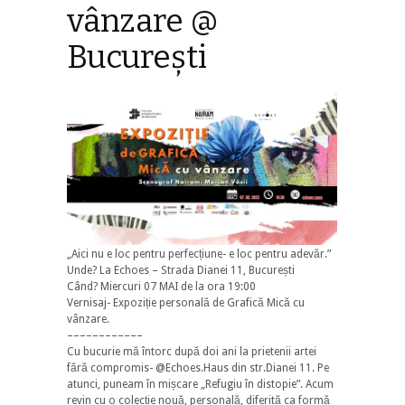
vânzare @
Bucureşti
„Aici nu e loc pentru perfecțiune- e loc pentru adevăr.”
Unde? La Echoes – Strada Dianei 11, București
Când? Miercuri 07 MAI de la ora 19:00
Vernisaj- Expoziție personală de Grafică Mică cu
vânzare.
––––––––––––
Cu bucurie mă întorc după doi ani la prietenii artei
fără compromis- @Echoes.Haus din str.Dianei 11. Pe
atunci, puneam în mișcare „Refugiu în distopie”. Acum
revin cu o colecție nouă, personală, diferită ca formă