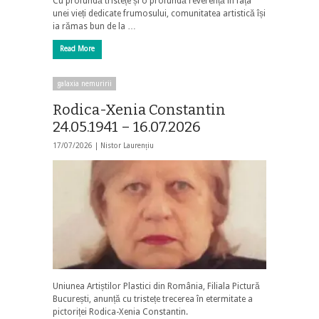
Cu profundă tristețe și o profundă reverență în fața
unei vieți dedicate frumosului, comunitatea artistică își
ia rămas bun de la …
Read More
galaxia nemuririi
Rodica-Xenia Constantin
24.05.1941 – 16.07.2026
17/07/2026 |
Nistor Laurențiu
Uniunea Artiștilor Plastici din România, Filiala Pictură
București, anunță cu tristețe trecerea în etermitate a
pictoriței Rodica-Xenia Constantin.