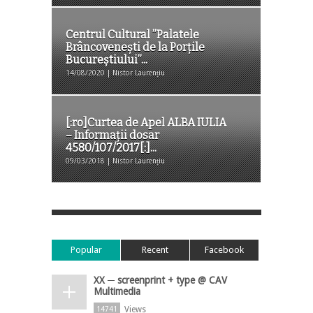
Centrul Cultural ”Palatele
Brâncovenești de la Porțile
Bucureștiului”...
14/08/2020 | Nistor Laurențiu
[:ro]Curtea de Apel ALBA IULIA
– Informaţii dosar
4580/107/2017[:]...
09/03/2018 | Nistor Laurențiu
Popular
Recent
Facebook
XX ─ screenprint + type @ CAV
Multimedia
Views
14741