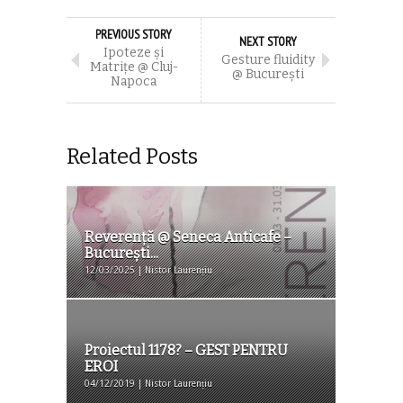
PREVIOUS STORY
NEXT STORY
Ipoteze şi
Gesture fluidity
Matriţe @ Cluj-
@ Bucureşti
Napoca
Related Posts
Reverenţă @ Seneca Anticafe –
Bucureşti...
12/03/2025 | Nistor Laurențiu
Proiectul 1178? – GEST PENTRU
EROI
04/12/2019 | Nistor Laurențiu