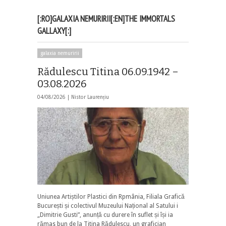
[:RO]GALAXIA NEMURIRII[:EN]THE IMMORTALS
GALLAXY[:]
galaxia nemuririi
Rădulescu Titina 06.09.1942 –
03.08.2026
04/08/2026 |
Nistor Laurențiu
Uniunea Artiștilor Plastici din Rpmânia, Filiala Grafică
București și colectivul Muzeului Național al Satului i
„Dimitrie Gusti”, anunță cu durere în suflet și își ia
rămas bun de la Titina Rădulescu, un grafician