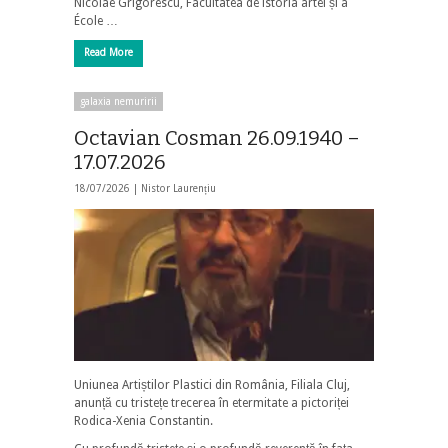
Nicolae Grigorescu, Facultatea de istoria artei și a
École …
Read More
galaxia nemuririi
Octavian Cosman 26.09.1940 –
17.07.2026
18/07/2026 |
Nistor Laurențiu
Uniunea Artiștilor Plastici din România, Filiala Cluj,
anunță cu tristețe trecerea în etermitate a pictoriței
Rodica-Xenia Constantin.