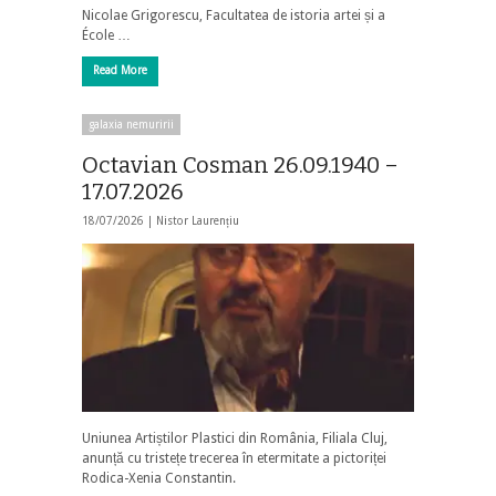
Nicolae Grigorescu, Facultatea de istoria artei și a
École …
Read More
galaxia nemuririi
Octavian Cosman 26.09.1940 –
17.07.2026
18/07/2026 |
Nistor Laurențiu
Uniunea Artiștilor Plastici din România, Filiala Cluj,
anunță cu tristețe trecerea în etermitate a pictoriței
Rodica-Xenia Constantin.