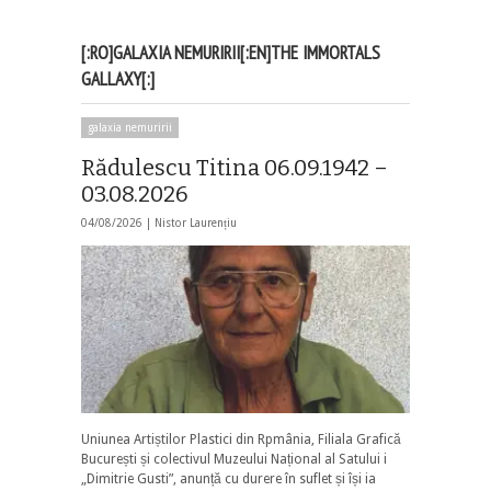
[:RO]GALAXIA NEMURIRII[:EN]THE IMMORTALS
GALLAXY[:]
galaxia nemuririi
Rădulescu Titina 06.09.1942 –
03.08.2026
04/08/2026 |
Nistor Laurențiu
Uniunea Artiștilor Plastici din Rpmânia, Filiala Grafică
București și colectivul Muzeului Național al Satului i
„Dimitrie Gusti”, anunță cu durere în suflet și își ia