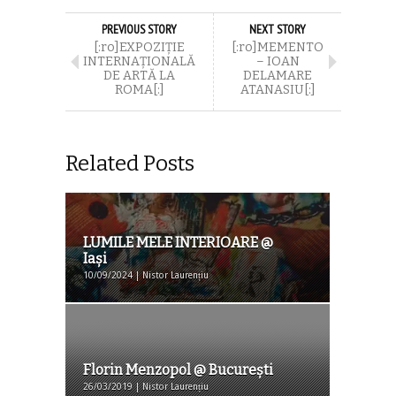
PREVIOUS STORY
NEXT STORY
[:ro]EXPOZIȚIE
[:ro]MEMENTO
INTERNAȚIONALĂ
– IOAN
DE ARTĂ LA
DELAMARE
ROMA[:]
ATANASIU[:]
Related Posts
LUMILE MELE INTERIOARE @
Iaşi
10/09/2024 | Nistor Laurențiu
Florin Menzopol @ București
26/03/2019 | Nistor Laurențiu