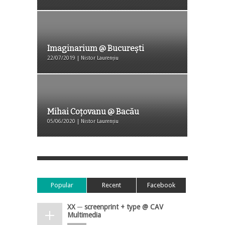
Imaginarium @ București
22/07/2019 | Nistor Laurențiu
Mihai Coțovanu @ Bacău
05/06/2020 | Nistor Laurențiu
Popular
Recent
Facebook
XX ─ screenprint + type @ CAV
Multimedia