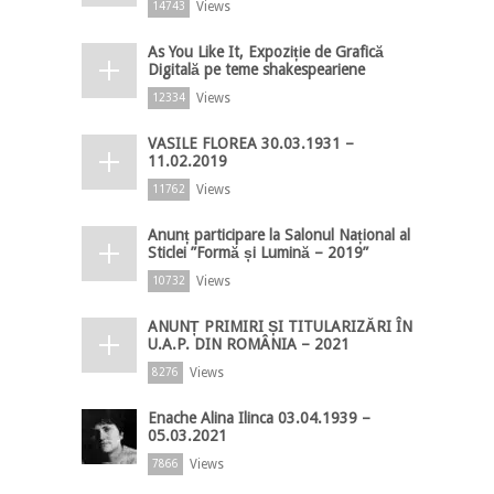
Views
14743
As You Like It, Expoziție de Grafică
Digitală pe teme shakespeariene
Views
12334
VASILE FLOREA 30.03.1931 –
11.02.2019
Views
11762
Anunț participare la Salonul Național al
Sticlei ”Formă și Lumină – 2019”
Views
10732
ANUNȚ PRIMIRI ȘI TITULARIZĂRI ÎN
U.A.P. DIN ROMÂNIA – 2021
Views
8276
Enache Alina Ilinca 03.04.1939 –
05.03.2021
Views
7866