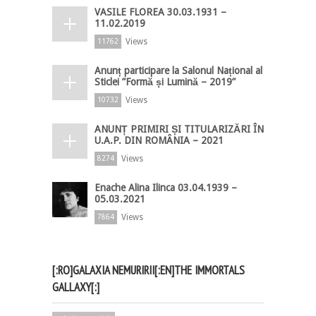
VASILE FLOREA 30.03.1931 –
11.02.2019
Views
11762
Anunț participare la Salonul Național al
Sticlei ”Formă și Lumină – 2019”
Views
10732
ANUNȚ PRIMIRI ȘI TITULARIZĂRI ÎN
U.A.P. DIN ROMÂNIA – 2021
Views
8274
Enache Alina Ilinca 03.04.1939 –
05.03.2021
Views
7864
[:RO]GALAXIA NEMURIRII[:EN]THE IMMORTALS
GALLAXY[:]