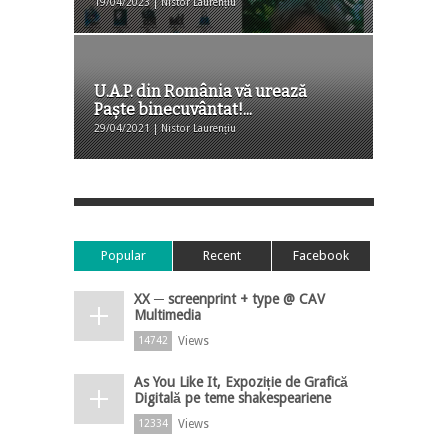
19/04/2023 | Nistor Laurențiu
U.A.P. din România vă urează
Paște binecuvântat!...
29/04/2021 | Nistor Laurențiu
Popular
Recent
Facebook
XX ─ screenprint + type @ CAV
Multimedia
Views
14742
As You Like It, Expoziție de Grafică
Digitală pe teme shakespeariene
Views
12334