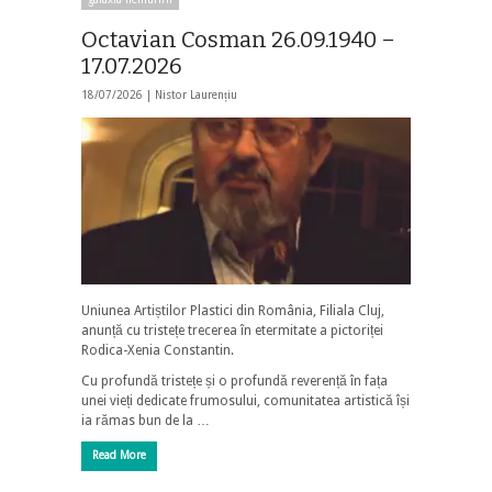
Octavian Cosman 26.09.1940 –
17.07.2026
18/07/2026 |
Nistor Laurențiu
Uniunea Artiștilor Plastici din România, Filiala Cluj,
anunță cu tristețe trecerea în etermitate a pictoriței
Rodica-Xenia Constantin.
Cu profundă tristețe și o profundă reverență în fața
unei vieți dedicate frumosului, comunitatea artistică își
ia rămas bun de la …
Read More