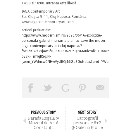
14:00 și 18:00. Intrarea este liberă.
IAGA Contemporary Art
Str. Cloșca 9–11, Cluj-Napoca, România
www.iagacontemporaryart.com
Articol preluat din:
https://www.modernism.ro/2026/06/16/expozitie-
personala-gabriel-marian-a-plan-to-save-the-moon-
iaga-contemporary-art-cluj-napoca/?
fbclid=IwY2xjawSfH_RleHRuA2FlbQIxMABicmlkETBaaEtLc1Bk
pE9RP_mYqBSqIN-
_aem_YWdncwCNHwVyUBGjIi6Ga3GuNdLx&brid=YWdncwGgjP24op
PREVIOUS STORY
NEXT STORY
Parada Regala @
Cartografii
Muzeul de Artă
personale 8+2
Constanța
@ Galeria Eforie