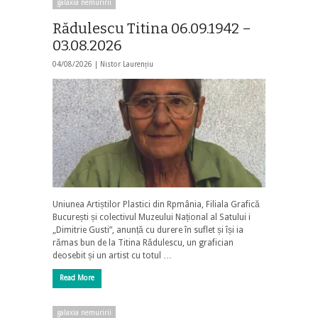
galaxia nemuririi
Rădulescu Titina 06.09.1942 –
03.08.2026
04/08/2026 |
Nistor Laurențiu
Uniunea Artiștilor Plastici din Rpmânia, Filiala Grafică
București și colectivul Muzeului Național al Satului i
„Dimitrie Gusti”, anunță cu durere în suflet și își ia
rămas bun de la Titina Rădulescu, un grafician
deosebit și un artist cu totul …
Read More
galaxia nemuririi