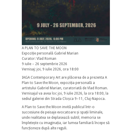
A PLAN TO SAVE THE MOON
Expoziție personală Gabriel Marian
Curator: Vlad Roman
9 iulie – 26 septembrie 2026
Vernisaj: joi, 9 iulie 2026, ora 18:00
IAGA Contemporary Art are plăcerea de a prezenta A
Plan to Save the Moon, expoziția personală a
artistului Gabriel Marian, curatoriată de Vlad Roman.
Vernisajul va avea loc joi, 9 iulie 2026, la ora 18:00, la
sediul galeriei din Strada Cloșca 9–11, Cluj-Napoca.
A Plan to Save the Moon invită publicul într-o
succesiune de peisaje evocatoare și spații liminale,
unde realitatea se deplasează subtil, memoria se
împletește cu imaginația, iar lumea familiară începe să
funcționeze după alte reguli.