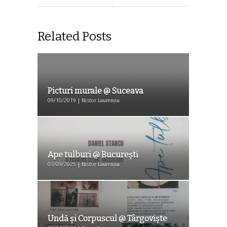
Related Posts
Picturi murale @ Suceava
09/10/2019 | Nistor Laurențiu
Ape tulburi @ Bucureşti
03/09/2025 | Nistor Laurențiu
Undă și Corpuscul @ Târgovişte