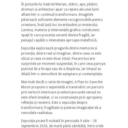
În picturile lui Gabriel Marian, stânci, ape, păduri,
drumuri și arhitecturi apar ca repere ale unei lumi
aflate într-o continuă transformare. Imaginile
păstrează suficiente elemente recognoscibile pentru
orientare, însă lasă loc incertitudinii și misterului.
Lumina, materia și intervențiile grafice construiesc
spații în care prezența umană devine fragilă, iar
peisajul capătă o intensitate aproape metafizică.
Expoziția explorează pragurile dintre memorie și
proiecție, dintre real și imaginar, dintre ceea ce este
văzut și ceea ce este doar intuit. Fiecare lucrare
surprinde un moment suspendat, în care ceva pare pe
punctul de a începe sau de a dispărea, iar timpul se
dilată într-o atmosferă de așteptare și contemplație.
Mai mult decât o serie de imagini, A Plan to Save the
Moon propune o experiență a traversării: un parcurs
prin teritorii interioare și exterioare unde sensul nu
este oferit imediat, ci se construiește prin apropiere,
reflecție și revenire. Este o expoziție despre
transformare, fragilitate și puterea imaginației de a
remodela realitatea.
Expoziția poate fi vizitată în perioada 9 iulie – 26
septembrie 2026, de marți până sâmbătă, între orele