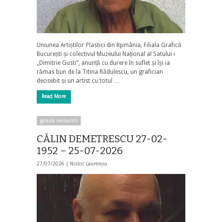
Uniunea Artiștilor Plastici din Rpmânia, Filiala Grafică
București și colectivul Muzeului Național al Satului i
„Dimitrie Gusti”, anunță cu durere în suflet și își ia
rămas bun de la Titina Rădulescu, un grafician
deosebit și un artist cu totul …
Read More
galaxia nemuririi
CĂLIN DEMETRESCU 27-02-
1952 – 25-07-2026
27/07/2026 |
Nistor Laurențiu