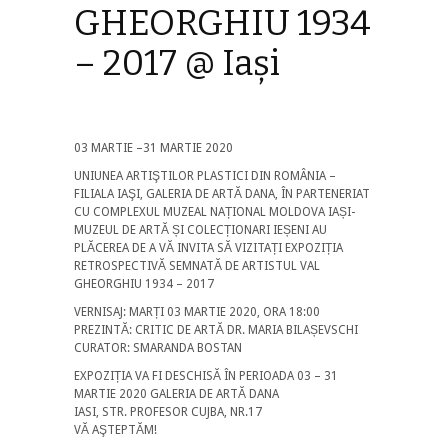
GHEORGHIU 1934
– 2017 @ Iași
03 MARTIE –31 MARTIE 2020
UNIUNEA ARTIŞTILOR PLASTICI DIN ROMÂNIA –
FILIALA IAŞI, GALERIA DE ARTĂ DANA, ÎN PARTENERIAT
CU COMPLEXUL MUZEAL NAȚIONAL MOLDOVA IAȘI-
MUZEUL DE ARTĂ ȘI COLECȚIONARI IEȘENI AU
PLĂCEREA DE A VĂ INVITA SĂ VIZITAȚI EXPOZIȚIA
RETROSPECTIVĂ SEMNATĂ DE ARTISTUL VAL
GHEORGHIU 1934 – 2017
VERNISAJ: MARȚI 03 MARTIE 2020, ORA 18:00
PREZINTĂ: CRITIC DE ARTĂ DR. MARIA BILAȘEVSCHI
CURATOR: SMARANDA BOSTAN
EXPOZIȚIA VA FI DESCHISĂ ÎN PERIOADA 03 – 31
MARTIE 2020 GALERIA DE ARTĂ DANA
IASI, STR. PROFESOR CUJBA, NR.17
VĂ AŞTEPTĂM!