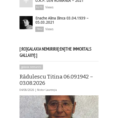
U.A.P. DIN ROMÂNIA – 2021
Views
8270
Enache Alina Ilinca 03.04.1939 –
05.03.2021
Views
7862
[:RO]GALAXIA NEMURIRII[:EN]THE IMMORTALS
GALLAXY[:]
galaxia nemuririi
Rădulescu Titina 06.09.1942 –
03.08.2026
04/08/2026 |
Nistor Laurențiu