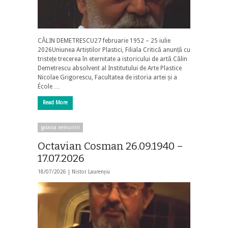
CĂLIN DEMETRESCU27 februarie 1952 – 25 iulie
2026Uniunea Artiștilor Plastici, Filiala Critică anunță cu
tristețe trecerea în eternitate a istoricului de artă Călin
Demetrescu absolvent al Institutului de Arte Plastice
Nicolae Grigorescu, Facultatea de istoria artei și a
École …
Read More
galaxia nemuririi
Octavian Cosman 26.09.1940 –
17.07.2026
18/07/2026 |
Nistor Laurențiu