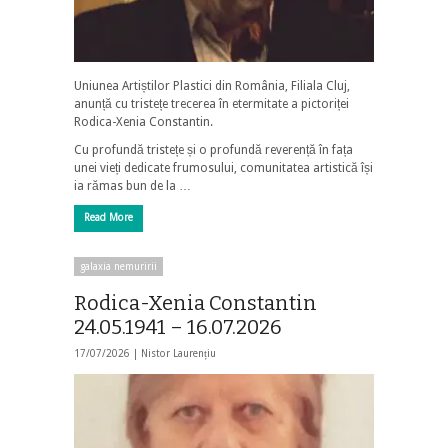
Uniunea Artiștilor Plastici din România, Filiala Cluj,
anunță cu tristețe trecerea în etermitate a pictoriței
Rodica-Xenia Constantin.
Cu profundă tristețe și o profundă reverență în fața
unei vieți dedicate frumosului, comunitatea artistică își
ia rămas bun de la …
Read More
galaxia nemuririi
Rodica-Xenia Constantin
24.05.1941 – 16.07.2026
17/07/2026 |
Nistor Laurențiu