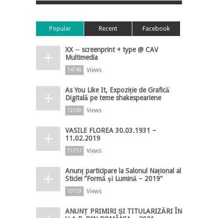
Popular
Recent
Facebook
XX ─ screenprint + type @ CAV
Multimedia
Views
14740
As You Like It, Expoziție de Grafică
Digitală pe teme shakespeariene
Views
12330
VASILE FLOREA 30.03.1931 –
11.02.2019
Views
11757
Anunț participare la Salonul Național al
Sticlei ”Formă și Lumină – 2019”
Views
10729
ANUNȚ PRIMIRI ȘI TITULARIZĂRI ÎN