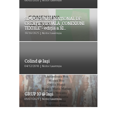
08/02/2020 | Nistor Laurențiu
SIMPOZIONUL NAȚIONAL DE
CREAȚIE VIZUALĂ „CONEXIUNI
TEXTILE”- ediția a XI...
30/10/2025 | Nistor Laurențiu
Colind @ Iași
04/12/2018 | Nistor Laurențiu
GRUP 10 @ Iași
09/07/2021 | Nistor Laurențiu