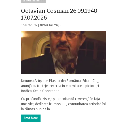
galaxia nemuririi
Octavian Cosman 26.09.1940 –
17.07.2026
18/07/2026 |
Nistor Laurențiu
Uniunea Artiștilor Plastici din România, Filiala Cluj,
anunță cu tristețe trecerea în etermitate a pictoriței
Rodica-Xenia Constantin.
Cu profundă tristețe și o profundă reverență în fața
unei vieți dedicate frumosului, comunitatea artistică își
ia rămas bun de la …
Read More