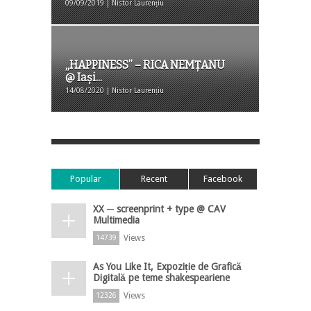
09/09/2019 | Nistor Laurențiu
„HAPPINESS” – RICA NEMȚANU
@ Iași...
14/08/2020 | Nistor Laurențiu
Popular
Recent
Facebook
XX ─ screenprint + type @ CAV
Multimedia
Views
14739
As You Like It, Expoziție de Grafică
Digitală pe teme shakespeariene
Views
12326