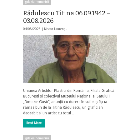
galaxia nemuririi
Rădulescu Titina 06.09.1942 –
03.08.2026
04/08/2026 |
Nistor Laurențiu
Uniunea Artiștilor Plastici din Rpmânia, Filiala Grafică
București și colectivul Muzeului Național al Satului i
„Dimitrie Gusti”, anunță cu durere în suflet și își ia
rămas bun de la Titina Rădulescu, un grafician
deosebit și un artist cu totul …
Read More
galaxia nemuririi