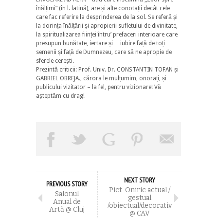
înălțimi” (în l. latină), are și alte conotații decât cele
care fac referire la desprinderea de la sol. Se referă și
la dorința înălțării și apropierii sufletului de divinitate,
la spiritualizarea ființei întru’ prefaceri interioare care
presupun bunătate, iertare și… iubire față de toți
semenii și față de Dumnezeu, care să ne apropie de
sferele cerești.
Prezintă criticii: Prof. Univ. Dr. CONSTANTIN TOFAN și
GABRIEL OBREJA., cărora le mulțumim, onorați, și
publicului vizitator – la fel, pentru vizionare! Vă
așteptăm cu drag!
NEXT STORY
PREVIOUS STORY
Pict-Oniric actual /
Salonul
gestual
Anual de
/obiectual/decorativ
Artă @ Cluj
@ CAV