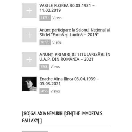
VASILE FLOREA 30.03.1931 –
11.02.2019
Views
11754
Anunț participare la Salonul Național al
Sticlei ”Formă și Lumină – 2019”
Views
10726
ANUNȚ PRIMIRI ȘI TITULARIZĂRI ÎN
U.A.P. DIN ROMÂNIA – 2021
Views
8268
Enache Alina Ilinca 03.04.1939 –
05.03.2021
Views
7856
[:RO]GALAXIA NEMURIRII[:EN]THE IMMORTALS
GALLAXY[:]