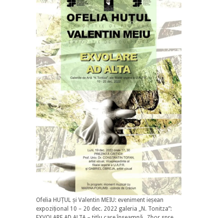
Ofelia HUȚUL și Valentin MEIU: eveniment ieșean
expozițional 10 – 20 dec. 2022 galeria „N. Tonitza”:
EXVOLARE AD ALTA – titlu care înseamnă „Zbor spre