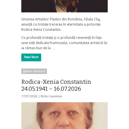
Uniunea Artiștilor Plastici din România, Filiala Cluj,
anunță cu tristețe trecerea în etermitate a pictoriței
Rodica-Xenia Constantin.
Cu profundă tristețe și o profundă reverență în fața
unei vieți dedicate frumosului, comunitatea artistică își
ia rămas bun de la …
Read More
galaxia nemuririi
Rodica-Xenia Constantin
24.05.1941 – 16.07.2026
17/07/2026 |
Nistor Laurențiu