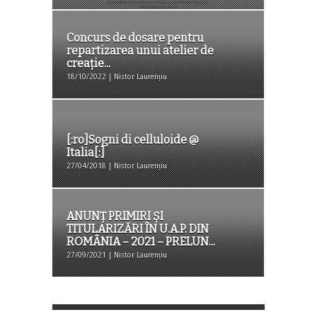
Concurs de dosare pentru
repartizarea unui atelier de
creație...
18/10/2022 | Nistor Laurențiu
[:ro]Sogni di celluloide @
Italia[:]
27/04/2018 | Nistor Laurențiu
ANUNȚ PRIMIRI ȘI
TITULARIZĂRI ÎN U.A.P. DIN
ROMÂNIA – 2021 – PRELUN...
27/09/2021 | Nistor Laurențiu