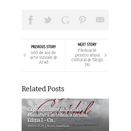
NEXT STORY
PREVIOUS STORY
Pledoarie
100 de ani de
pentru afișul
arte vizuale @
cultural @ Târgu
Arad
Jiu
Related Posts
Expoziţia Internaţională
Miniatură în tehnica firului,
Ediţia I – Cu...
26/09/2024 | Nistor Laurențiu