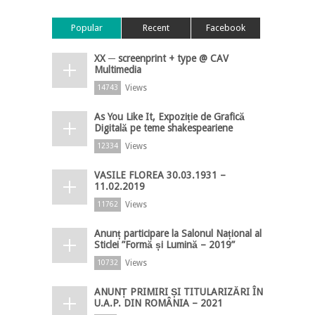
Popular
Recent
Facebook
XX ─ screenprint + type @ CAV
Multimedia
Views
14743
As You Like It, Expoziție de Grafică
Digitală pe teme shakespeariene
Views
12334
VASILE FLOREA 30.03.1931 –
11.02.2019
Views
11762
Anunț participare la Salonul Național al
Sticlei ”Formă și Lumină – 2019”
Views
10732
ANUNȚ PRIMIRI ȘI TITULARIZĂRI ÎN
U.A.P. DIN ROMÂNIA – 2021