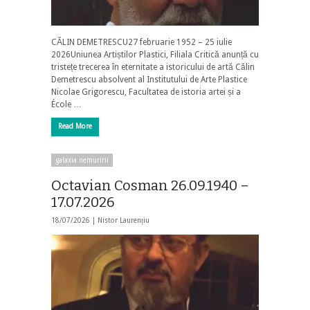
CĂLIN DEMETRESCU27 februarie 1952 – 25 iulie
2026Uniunea Artiștilor Plastici, Filiala Critică anunță cu
tristețe trecerea în eternitate a istoricului de artă Călin
Demetrescu absolvent al Institutului de Arte Plastice
Nicolae Grigorescu, Facultatea de istoria artei și a
École …
Read More
galaxia nemuririi
Octavian Cosman 26.09.1940 –
17.07.2026
18/07/2026 |
Nistor Laurențiu