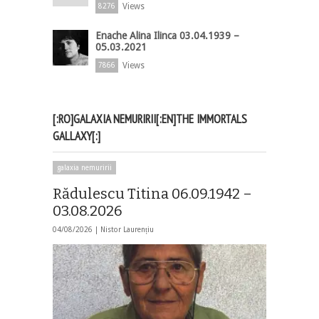
Views
8276
Enache Alina Ilinca 03.04.1939 –
05.03.2021
Views
7866
[:RO]GALAXIA NEMURIRII[:EN]THE IMMORTALS
GALLAXY[:]
galaxia nemuririi
Rădulescu Titina 06.09.1942 –
03.08.2026
04/08/2026 |
Nistor Laurențiu