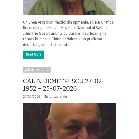
Uniunea Artiștilor Plastici din Rpmânia, Filiala Grafică
București și colectivul Muzeului Național al Satului i
„Dimitrie Gusti”, anunță cu durere în suflet și își ia
rămas bun de la Titina Rădulescu, un grafician
deosebit și un artist cu totul …
Read More
galaxia nemuririi
CĂLIN DEMETRESCU 27-02-
1952 – 25-07-2026
27/07/2026 |
Nistor Laurențiu