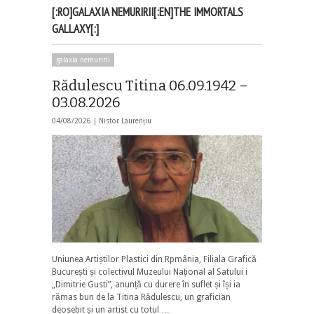
[:RO]GALAXIA NEMURIRII[:EN]THE IMMORTALS
GALLAXY[:]
galaxia nemuririi
Rădulescu Titina 06.09.1942 –
03.08.2026
04/08/2026 |
Nistor Laurențiu
Uniunea Artiștilor Plastici din Rpmânia, Filiala Grafică
București și colectivul Muzeului Național al Satului i
„Dimitrie Gusti”, anunță cu durere în suflet și își ia
rămas bun de la Titina Rădulescu, un grafician
deosebit și un artist cu totul …