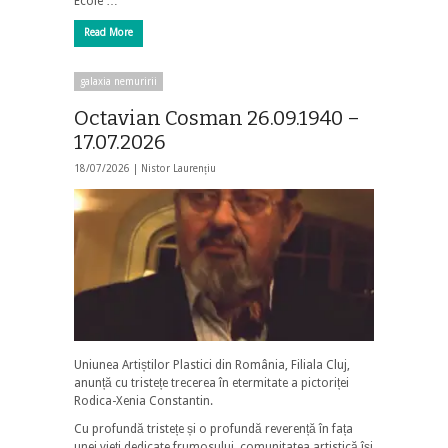
École …
Read More
galaxia nemuririi
Octavian Cosman 26.09.1940 –
17.07.2026
18/07/2026 |
Nistor Laurențiu
Uniunea Artiștilor Plastici din România, Filiala Cluj,
anunță cu tristețe trecerea în etermitate a pictoriței
Rodica-Xenia Constantin.
Cu profundă tristețe și o profundă reverență în fața
unei vieți dedicate frumosului, comunitatea artistică își