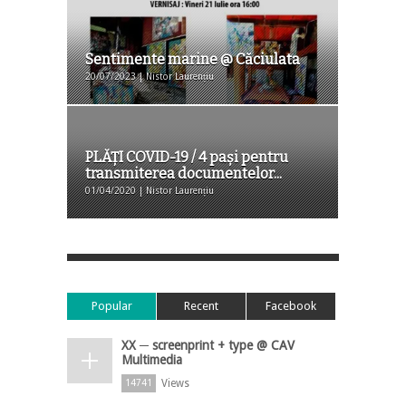
Sentimente marine @ Căciulata
20/07/2023 | Nistor Laurențiu
PLĂȚI COVID-19 / 4 pași pentru
transmiterea documentelor...
01/04/2020 | Nistor Laurențiu
Popular
Recent
Facebook
XX ─ screenprint + type @ CAV
Multimedia
Views
14741