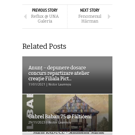
PREVIOUS STORY
NEXT STORY
Reflux @ UNA
Fenomenul
Galeria
Hărman
Related Posts
Anunț – depunere dosare
concurs repartizare atelier
creație Filiala Pict...
11/01/2021 | Nistor Laurențiu
Gabrel Baban 75 @ Fălticeni
29/11/2023 | Nistor Laurențiu