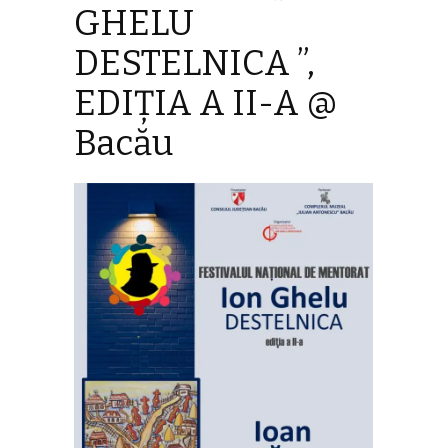
GHELU
DESTELNICA ”,
EDIȚIA A II-A @
Bacău