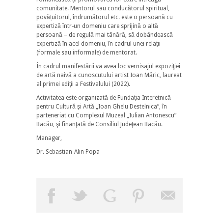
comunitate. Mentorul sau conducătorul spiritual,
povățuitorul, îndrumătorul etc. este o persoană cu
expertiză într-un domeniu care sprijină o altă
persoană – de regulă mai tânără, să dobândească
expertiză în acel domeniu, în cadrul unei relații
(formale sau informale) de mentorat.
În cadrul manifestării va avea loc vernisajul expoziţiei
de artă naivă a cunoscutului artist Ioan Măric, laureat
al primei ediţii a Festivalului (2022).
Activitatea este organizată de Fundaţia Interetnică
pentru Cultură şi Artă „Ioan Ghelu Destelnica”, în
parteneriat cu Complexul Muzeal „Iulian Antonescu”
Bacău, şi finanţată de Consiliul Judeţean Bacău.
Manager,
Dr. Sebastian-Alin Popa