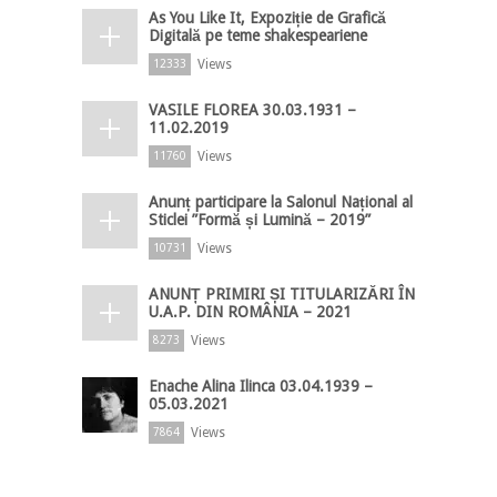
As You Like It, Expoziție de Grafică
Digitală pe teme shakespeariene
Views
12333
VASILE FLOREA 30.03.1931 –
11.02.2019
Views
11760
Anunț participare la Salonul Național al
Sticlei ”Formă și Lumină – 2019”
Views
10731
ANUNȚ PRIMIRI ȘI TITULARIZĂRI ÎN
U.A.P. DIN ROMÂNIA – 2021
Views
8273
Enache Alina Ilinca 03.04.1939 –
05.03.2021
Views
7864