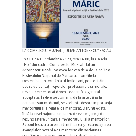
LA COMPLEXUL MUZEAL „IULIAN ANTONESCU” BACĂU
În ziua de 16 noiembrie 2023, ora 16.00, la Galeria
„Hol” din cadrul Complexului Muzeal „Iulian
Antonescu” Bacău, va avea loc cea de-a doua ediție a
Festivalului Naţional de Mentorat „Ion Ghelu
Destelnica”. În România ultimilor ani, poate și din
cauza volatilității reperelor profesionale și morale,
nevoia de mentorat devenit evidentă și general
acceptată. În
diverse domenii, de la arte până la
educație sau medicină, se vorbește despre importanța
mentorului și a relației de mentorat. Dar, nu există
încă la nivel național un cadru de evidențiere și de
recunoaștere unitară a mentoratului și a mentorilor.
Scopul festivalului este identificarea și recunoașterea
exemplelor notabile de mentorat din societatea
românească și promovarea lor către întreaga