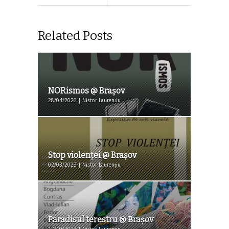
Related Posts
NORismos @ Brașov
28/04/2026 | Nistor Laurențiu
Stop violenţei @ Braşov
02/03/2023 | Nistor Laurențiu
Paradisul terestru @ Braşov