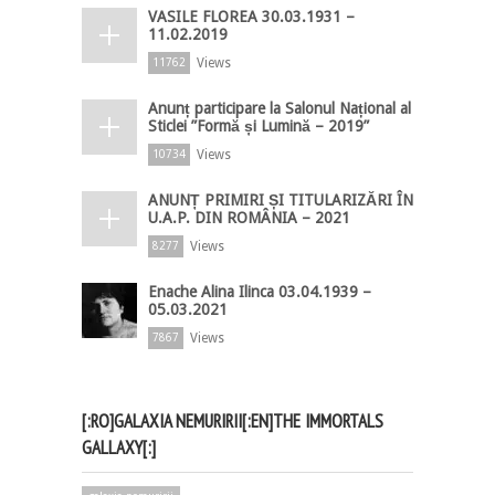
VASILE FLOREA 30.03.1931 –
11.02.2019
Views
11762
Anunț participare la Salonul Național al
Sticlei ”Formă și Lumină – 2019”
Views
10734
ANUNȚ PRIMIRI ȘI TITULARIZĂRI ÎN
U.A.P. DIN ROMÂNIA – 2021
Views
8277
Enache Alina Ilinca 03.04.1939 –
05.03.2021
Views
7867
[:RO]GALAXIA NEMURIRII[:EN]THE IMMORTALS
GALLAXY[:]