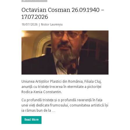
Octavian Cosman 26.09.1940 –
17.07.2026
18/07/2026 |
Nistor Laurențiu
Uniunea Artiștilor Plastici din România, Filiala Cluj,
anunță cu tristețe trecerea în etermitate a pictoriței
Rodica-Xenia Constantin.
Cu profundă tristețe și o profundă reverență în fața
unei vieți dedicate frumosului, comunitatea artistică își
ia rămas bun de la …
Read More