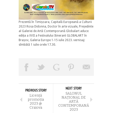
Prezentă în Timișoara, Capitală Europeană a Culturii
2023 Rosa Didonna, Doctor în arte vizuale, Președinte
al Galeriei de Artă Contemporană Globalart aduce
ediția a XVII a Festivalului Itinerant GLOBALART în
Brașov, Galeria Europe 1-15 iulie 2023. vernisaj:
sîmbătă 1 iulie orele 17.30.
NEXT STORY
PREVIOUS STORY
SALONUL
Licenţă
NAȚIONAL DE
promoţia
ARTĂ
2023 @
CONTEMPORANĂ
Craiova
2023