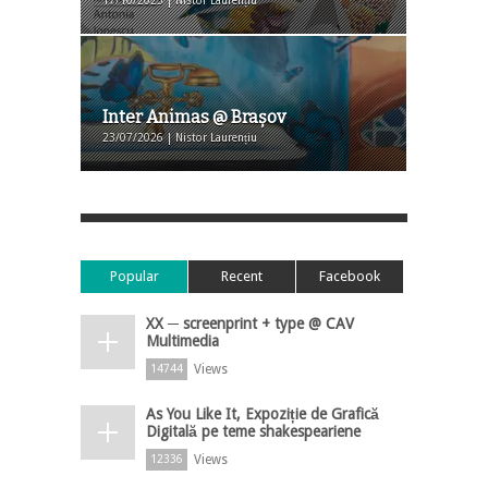
17/10/2023 | Nistor Laurențiu
Inter Animas @ Brașov
23/07/2026 | Nistor Laurențiu
Popular
Recent
Facebook
XX ─ screenprint + type @ CAV
Multimedia
Views
14744
As You Like It, Expoziție de Grafică
Digitală pe teme shakespeariene
Views
12336