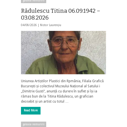
galaxia nemuririi
Rădulescu Titina 06.09.1942 –
03.08.2026
04/08/2026 |
Nistor Laurențiu
Uniunea Artiștilor Plastici din Rpmânia, Filiala Grafică
București și colectivul Muzeului Național al Satului i
„Dimitrie Gusti”, anunță cu durere în suflet și își ia
rămas bun de la Titina Rădulescu, un grafician
deosebit și un artist cu totul …
Read More
galaxia nemuririi