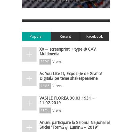
Popular
Recent
Facebook
XX ─ screenprint + type @ CAV
Multimedia
Views
14741
As You Like It, Expoziție de Grafică
Digitală pe teme shakespeariene
Views
12333
VASILE FLOREA 30.03.1931 –
11.02.2019
Views
11760
Anunț participare la Salonul Național al
Sticlei ”Formă și Lumină – 2019”