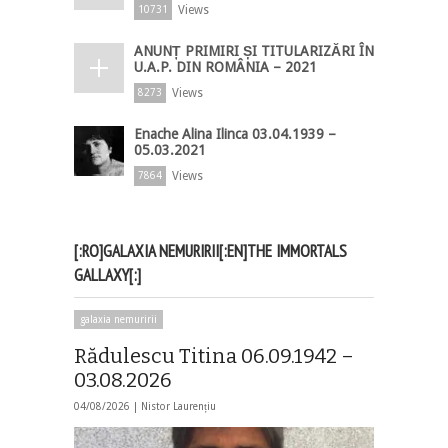
Views
10731
ANUNȚ PRIMIRI ȘI TITULARIZĂRI ÎN
U.A.P. DIN ROMÂNIA – 2021
Views
8273
Enache Alina Ilinca 03.04.1939 –
05.03.2021
Views
7864
[:RO]GALAXIA NEMURIRII[:EN]THE IMMORTALS
GALLAXY[:]
galaxia nemuririi
Rădulescu Titina 06.09.1942 –
03.08.2026
04/08/2026 |
Nistor Laurențiu