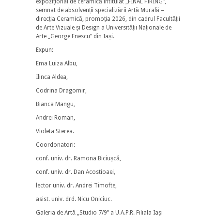
expozițional de ceramică intitulat „FINAL FIRING”,
semnat de absolvenții specializării Artă Murală –
direcția Ceramică, promoția 2026, din cadrul Facultății
de Arte Vizuale și Design a Universității Naționale de
Arte „George Enescu” din Iași.
Expun:
Ema Luiza Albu,
Ilinca Aldea,
Codrina Dragomir,
Bianca Mangu,
Andrei Roman,
Violeta Sterea.
Coordonatori:
conf. univ. dr. Ramona Biciușcă,
conf. univ. dr. Dan Acostioaei,
lector univ. dr. Andrei Timofte,
asist. univ. drd. Nicu Oniciuc.
Galeria de Artă „Studio 7/9” a U.A.P.R. Filiala Iași