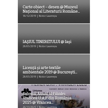
Carte obiect – desen @ Muzeul
Național al Literaturii Române...
18/12/2019 | Nistor Laurențiu
IAȘIUL TINERETULUI @ Iași
28/05/2019 | Nistor Laurențiu
Licență și arte textile
ambientale 2019 @ București...
28/05/2019 | Nistor Laurențiu
Salonul Anual al Filialei
Vrancea U.A.P. din România
2025 @ Vrancea...
26/11/2025 | Nistor Laurențiu