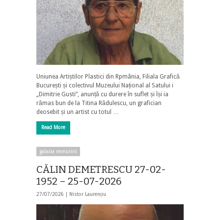
Uniunea Artiștilor Plastici din Rpmânia, Filiala Grafică
București și colectivul Muzeului Național al Satului i
„Dimitrie Gusti”, anunță cu durere în suflet și își ia
rămas bun de la Titina Rădulescu, un grafician
deosebit și un artist cu totul …
Read More
galaxia nemuririi
CĂLIN DEMETRESCU 27-02-
1952 – 25-07-2026
27/07/2026 |
Nistor Laurențiu