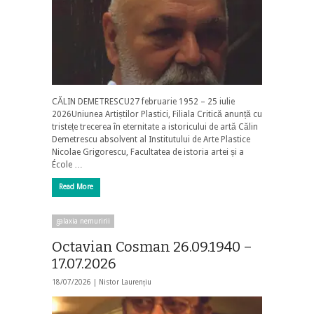
CĂLIN DEMETRESCU27 februarie 1952 – 25 iulie
2026Uniunea Artiștilor Plastici, Filiala Critică anunță cu
tristețe trecerea în eternitate a istoricului de artă Călin
Demetrescu absolvent al Institutului de Arte Plastice
Nicolae Grigorescu, Facultatea de istoria artei și a
École …
Read More
galaxia nemuririi
Octavian Cosman 26.09.1940 –
17.07.2026
18/07/2026 |
Nistor Laurențiu