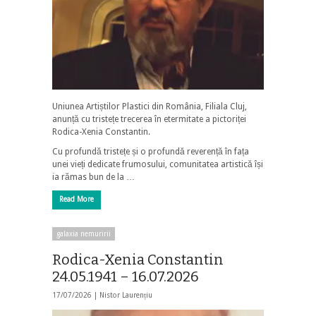
Uniunea Artiștilor Plastici din România, Filiala Cluj,
anunță cu tristețe trecerea în etermitate a pictoriței
Rodica-Xenia Constantin.
Cu profundă tristețe și o profundă reverență în fața
unei vieți dedicate frumosului, comunitatea artistică își
ia rămas bun de la …
Read More
galaxia nemuririi
Rodica-Xenia Constantin
24.05.1941 – 16.07.2026
17/07/2026 |
Nistor Laurențiu