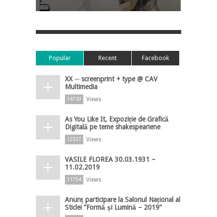
Popular
Recent
Facebook
XX ─ screenprint + type @ CAV
Multimedia
Views
14739
As You Like It, Expoziție de Grafică
Digitală pe teme shakespeariene
Views
12327
VASILE FLOREA 30.03.1931 –
11.02.2019
Views
11754
Anunț participare la Salonul Național al
Sticlei ”Formă și Lumină – 2019”