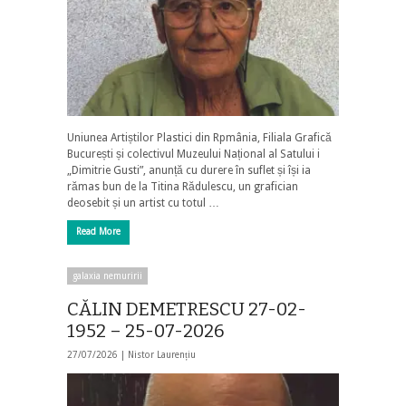
Uniunea Artiștilor Plastici din Rpmânia, Filiala Grafică
București și colectivul Muzeului Național al Satului i
„Dimitrie Gusti”, anunță cu durere în suflet și își ia
rămas bun de la Titina Rădulescu, un grafician
deosebit și un artist cu totul …
Read More
galaxia nemuririi
CĂLIN DEMETRESCU 27-02-
1952 – 25-07-2026
27/07/2026 |
Nistor Laurențiu