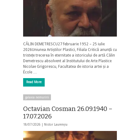
CĂLIN DEMETRESCU27 februarie 1952 – 25 iulie
2026Uniunea Artiștilor Plastici, Filiala Critică anunță cu
tristețe trecerea în eternitate a istoricului de artă Călin
Demetrescu absolvent al Institutului de Arte Plastice
Nicolae Grigorescu, Facultatea de istoria artei și a
École …
Read More
galaxia nemuririi
Octavian Cosman 26.09.1940 –
17.07.2026
18/07/2026 |
Nistor Laurențiu