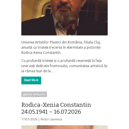
Uniunea Artiștilor Plastici din România, Filiala Cluj,
anunță cu tristețe trecerea în etermitate a pictoriței
Rodica-Xenia Constantin.
Cu profundă tristețe și o profundă reverență în fața
unei vieți dedicate frumosului, comunitatea artistică își
ia rămas bun de la …
Read More
galaxia nemuririi
Rodica-Xenia Constantin
24.05.1941 – 16.07.2026
17/07/2026 |
Nistor Laurențiu