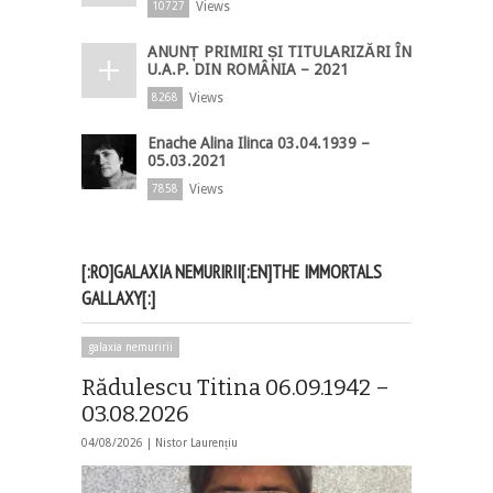
Views
10727
ANUNȚ PRIMIRI ȘI TITULARIZĂRI ÎN
U.A.P. DIN ROMÂNIA – 2021
Views
8268
Enache Alina Ilinca 03.04.1939 –
05.03.2021
Views
7858
[:RO]GALAXIA NEMURIRII[:EN]THE IMMORTALS
GALLAXY[:]
galaxia nemuririi
Rădulescu Titina 06.09.1942 –
03.08.2026
04/08/2026 |
Nistor Laurențiu