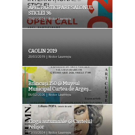
APEL PARTICIPARE SALONUL
STICLEI 36
20/03/2024 | Nistor Laurențiu
CAOLIN 2019
20/03/2019 | Nistor Laurențiu
Brâncuși.150 @ Muyeul
Municipal Curtea de Argeș...
06/02/2026 | Nistor Laurențiu
Elogii autumnale @ Castelul
Pelişor
02/11/2024 | Nistor Laurențiu