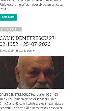
durere în suflet și își ia rămas bun de la Titina
Rădulescu, un grafician deosebit și un artist cu
totul …
Read More
galaxia nemuririi
CĂLIN DEMETRESCU 27-
02-1952 – 25-07-2026
27/07/2026 |
Nistor Laurențiu
CĂLIN DEMETRESCU27 februarie 1952 – 25
iulie 2026Uniunea Artiștilor Plastici, Filiala
Critică anunță cu tristețe trecerea în eternitate a
istoricului de artă Călin Demetrescu absolvent