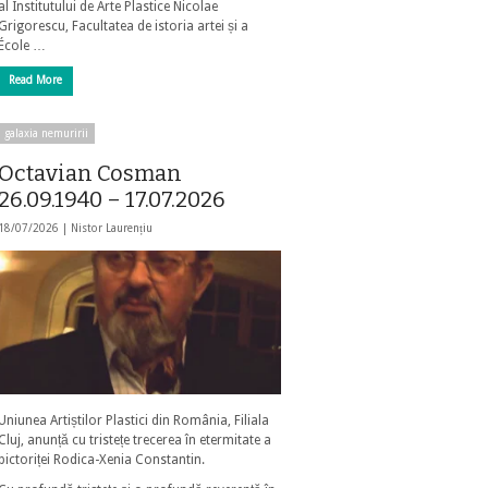
al Institutului de Arte Plastice Nicolae
Grigorescu, Facultatea de istoria artei și a
École …
Read More
galaxia nemuririi
Octavian Cosman
26.09.1940 – 17.07.2026
18/07/2026 |
Nistor Laurențiu
Uniunea Artiștilor Plastici din România, Filiala
Cluj, anunță cu tristețe trecerea în etermitate a
pictoriței Rodica-Xenia Constantin.