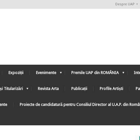
Despre UAP
Expoziții
Evenimente
Premile UAP din ROMÂNIA
Int
și Titularizări
Revista Arta
Publicații
Profile Artiști
Pa
ente
Proiecte de candidatură pentru Consiliul Director al U.A.P. din Rom