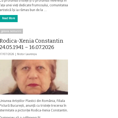
Cu profundă tristețe și o profundă reverență în
fața unei vieți dedicate frumosului, comunitatea
artistică își ia rămas bun de la …
Read More
galaxia nemuririi
Rodica-Xenia Constantin
24.05.1941 – 16.07.2026
17/07/2026 |
Nistor Laurențiu
Uniunea Artiștilor Plastici din România, Filiala
Pictură București, anunță cu tristețe trecerea în
etermitate a pictoriței Rodica-Xenia Constantin.
Dumnezeu să o odihnească!