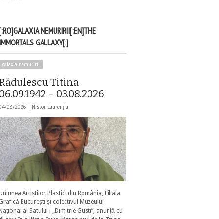
[:RO]GALAXIA NEMURIRII[:EN]THE
IMMORTALS GALLAXY[:]
galaxia nemuririi
Rădulescu Titina
06.09.1942 – 03.08.2026
04/08/2026 |
Nistor Laurențiu
Uniunea Artiștilor Plastici din Rpmânia, Filiala
Grafică București și colectivul Muzeului
Național al Satului i „Dimitrie Gusti”, anunță cu