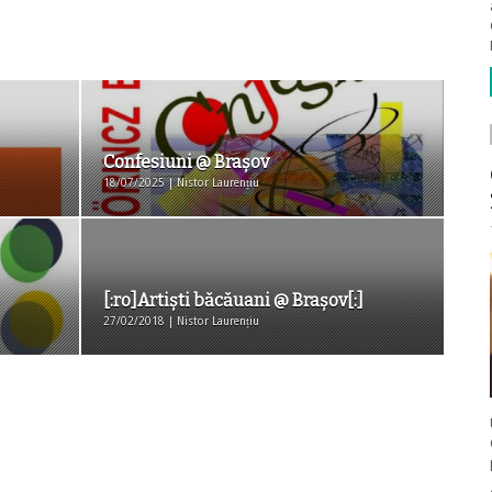
Confesiuni @ Braşov
18/07/2025 | Nistor Laurențiu
[:ro]Artiști băcăuani @ Brașov[:]
27/02/2018 | Nistor Laurențiu