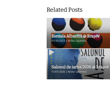
Related Posts
Bienala Albastră @ Braşov
01/10/2023 | Nistor Laurențiu
Salonul de iarna 2026 @ Brașov
15/01/2026 | Nistor Laurențiu