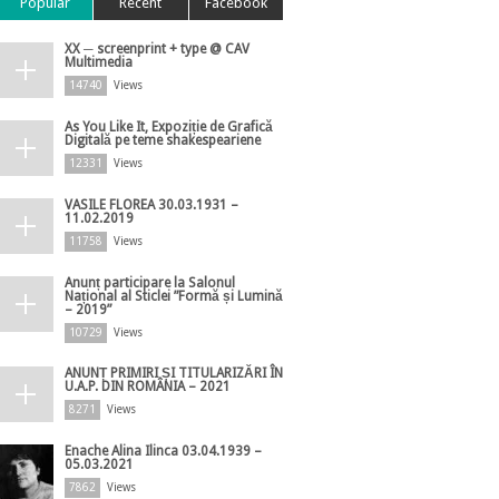
Popular
Recent
Facebook
XX ─ screenprint + type @ CAV
Multimedia
14740
Views
As You Like It, Expoziție de Grafică
Digitală pe teme shakespeariene
12331
Views
VASILE FLOREA 30.03.1931 –
11.02.2019
11758
Views
Anunț participare la Salonul
Național al Sticlei ”Formă și Lumină
– 2019”
10729
Views
ANUNȚ PRIMIRI ȘI TITULARIZĂRI ÎN
U.A.P. DIN ROMÂNIA – 2021
8271
Views
Enache Alina Ilinca 03.04.1939 –
05.03.2021
7862
Views