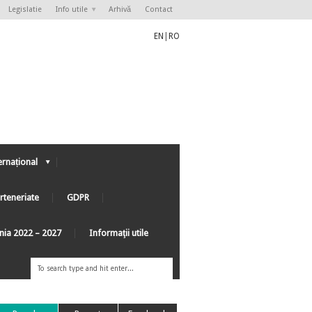
Legislatie
Info utile
Arhivă
Contact
EN
|
RO
ernațional
rteneriate
GDPR
ânia 2022 – 2027
Informaţii utile