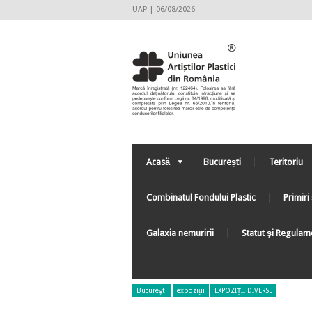
UAP | 06/08/2026
Acasă
București
Teritoriu
Combinatul Fondului Plastic
Primiri 
Galaxia nemuririi
Statut şi Regulam
Bucureşti
expoziții
EXPOZIȚII DIVERSE