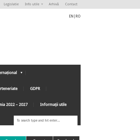
Legislatie
Info utile
Arhivă
Contact
EN
|
RO
ernațional
rteneriate
GDPR
ânia 2022 – 2027
Informaţii utile