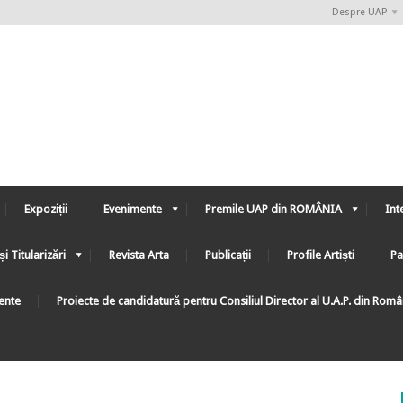
Despre UAP
Expoziții
Evenimente
Premile UAP din ROMÂNIA
Int
și Titularizări
Revista Arta
Publicații
Profile Artiști
Pa
ente
Proiecte de candidatură pentru Consiliul Director al U.A.P. din Rom