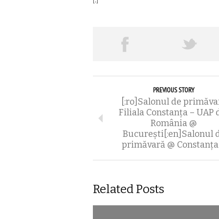
[:]
PREVIOUS STORY
[:ro]Salonul de primăva
Filiala Constanța – UAP 
România @
București[:en]Salonul 
primăvară @ Constanța[
Related Posts