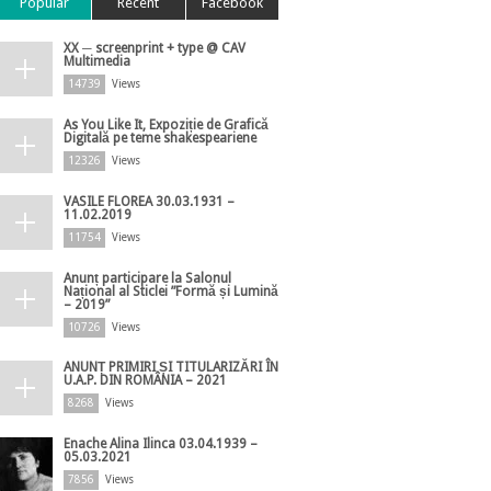
Popular
Recent
Facebook
XX ─ screenprint + type @ CAV
Multimedia
14739
Views
As You Like It, Expoziție de Grafică
Digitală pe teme shakespeariene
12326
Views
VASILE FLOREA 30.03.1931 –
11.02.2019
11754
Views
Anunț participare la Salonul
Național al Sticlei ”Formă și Lumină
– 2019”
10726
Views
ANUNȚ PRIMIRI ȘI TITULARIZĂRI ÎN
U.A.P. DIN ROMÂNIA – 2021
8268
Views
Enache Alina Ilinca 03.04.1939 –
05.03.2021
7856
Views