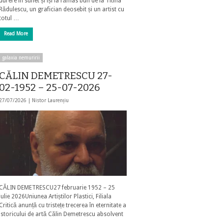
durere în suflet și își ia rămas bun de la Titina
Rădulescu, un grafician deosebit și un artist cu
totul …
Read More
galaxia nemuririi
CĂLIN DEMETRESCU 27-
02-1952 – 25-07-2026
27/07/2026 |
Nistor Laurențiu
CĂLIN DEMETRESCU27 februarie 1952 – 25
iulie 2026Uniunea Artiștilor Plastici, Filiala
Critică anunță cu tristețe trecerea în eternitate a
istoricului de artă Călin Demetrescu absolvent