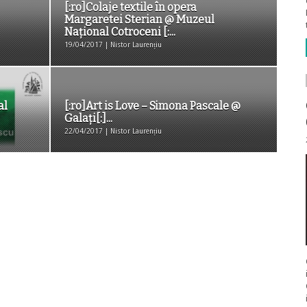
[:ro]Colaje textile în opera
Margaretei Sterian @ Muzeul
Naţional Cotroceni [:...
19/04/2017 | Nistor Laurențiu
al
[:ro]Art is Love – Simona Pascale @
Galați[:]...
22/04/2017 | Nistor Laurențiu