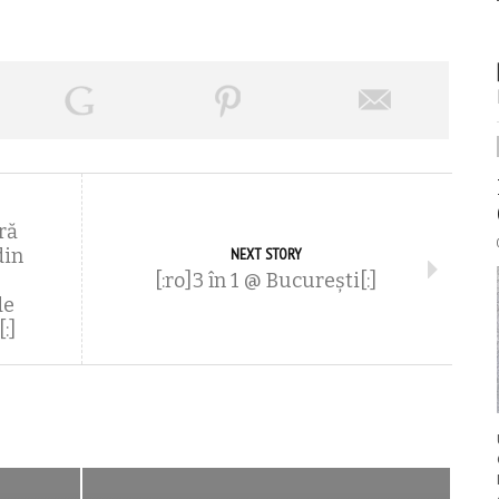
ră
din
NEXT STORY
[:ro]3 în 1 @ București[:]
de
:]