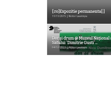
[:ro]Expozitie permanenta[:]
11/11/2015 | Nistor Laurențiu
Dor şi drum @ Muzeul Naţional 
Satului `Dimitrie Gusti`...
04/12/2023 | Nistor Laurențiu