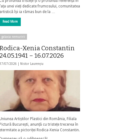
Cu profundă tristețe și o profundă reverență în
fața unei vieți dedicate frumosului, comunitatea
artistică își ia rămas bun de la …
Read More
galaxia nemuririi
Rodica-Xenia Constantin
24.05.1941 – 16.07.2026
17/07/2026 |
Nistor Laurențiu
Uniunea Artiștilor Plastici din România, Filiala
Pictură București, anunță cu tristețe trecerea în
etermitate a pictoriței Rodica-Xenia Constantin.
Dumnezeu să o odihnească!