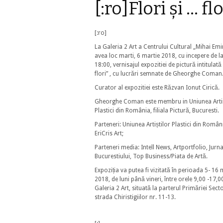
[:ro]Flori și … f
[:ro]
La Galeria 2 Art a Centrului Cultural „Mihai Em
avea loc marti, 6 martie 2018, cu incepere de l
18:00, vernisajul expozitiei de pictură intitulată 
flori” , cu lucrări semnate de Gheorghe Coman
Curator al expozitiei este Răzvan Ionut Cirică.
Gheorghe Coman este membru in Uniunea Artiș
Plastici din România, filiala Pictură, Bucuresti.
Parteneri: Uniunea Artiștilor Plastici din Român
EriCris Art;
Parteneri media: Intell News, Artportfolio, Jurna
Bucurestiului, Top Business/Piata de Artă.
Expoziția va putea fi vizitată în perioada 5- 16 
2018, de luni până vineri, între orele 9,00 -17,00
Galeria 2 Art, situată la parterul Primăriei Sect
strada Chiristigiilor nr. 11-13.