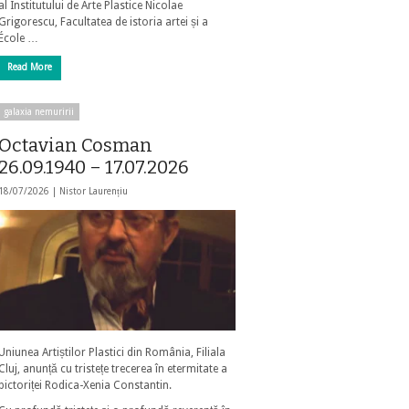
al Institutului de Arte Plastice Nicolae
Grigorescu, Facultatea de istoria artei și a
École …
Read More
galaxia nemuririi
Octavian Cosman
26.09.1940 – 17.07.2026
18/07/2026 |
Nistor Laurențiu
Uniunea Artiștilor Plastici din România, Filiala
Cluj, anunță cu tristețe trecerea în etermitate a
pictoriței Rodica-Xenia Constantin.