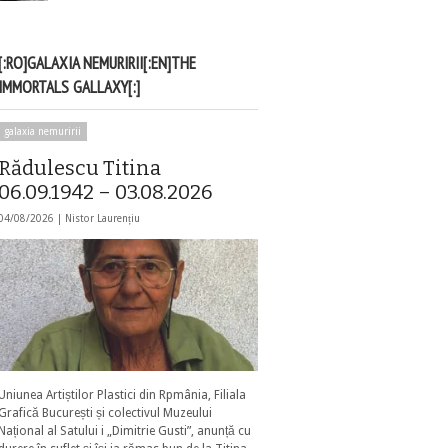
[:RO]GALAXIA NEMURIRII[:EN]THE
IMMORTALS GALLAXY[:]
galaxia nemuririi
Rădulescu Titina
06.09.1942 – 03.08.2026
04/08/2026 |
Nistor Laurențiu
Uniunea Artiștilor Plastici din Rpmânia, Filiala
Grafică București și colectivul Muzeului
Național al Satului i „Dimitrie Gusti”, anunță cu