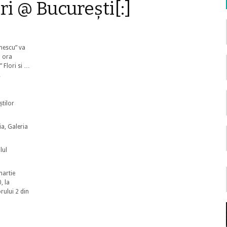
lori @ București[:]
inescu” va
a ora
” Flori si …
.
tilor
ia, Galeria
lul
martie
, la
orului 2 din