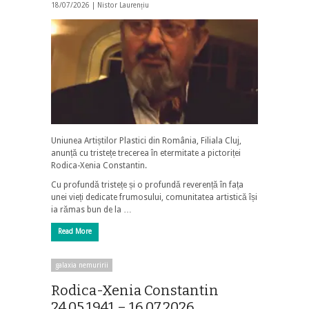
18/07/2026 |
Nistor Laurențiu
Uniunea Artiștilor Plastici din România, Filiala Cluj,
anunță cu tristețe trecerea în etermitate a pictoriței
Rodica-Xenia Constantin.
Cu profundă tristețe și o profundă reverență în fața
unei vieți dedicate frumosului, comunitatea artistică își
ia rămas bun de la …
Read More
galaxia nemuririi
Rodica-Xenia Constantin
24.05.1941 – 16.07.2026