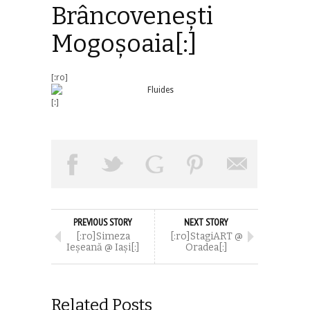
Brâncovenești
Mogoșoaia[:]
[:ro]
[:]
PREVIOUS STORY
NEXT STORY
[:ro]Simeza
[:ro]StagiART @
Ieșeană @ Iași[:]
Oradea[:]
Related Posts