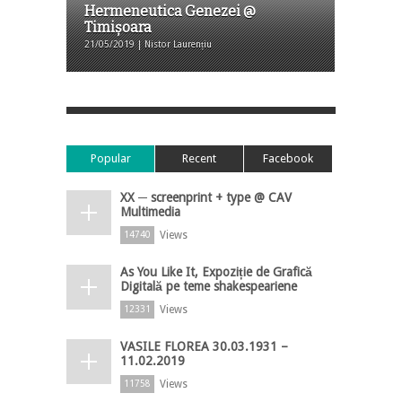
Hermeneutica Genezei @
Timișoara
21/05/2019 | Nistor Laurențiu
Popular
Recent
Facebook
XX ─ screenprint + type @ CAV
Multimedia
Views
14740
As You Like It, Expoziție de Grafică
Digitală pe teme shakespeariene
Views
12331
VASILE FLOREA 30.03.1931 –
11.02.2019
Views
11758