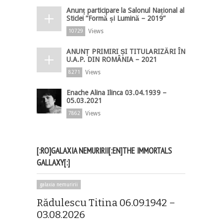
Anunț participare la Salonul Național al
Sticlei ”Formă și Lumină – 2019”
Views
10729
ANUNȚ PRIMIRI ȘI TITULARIZĂRI ÎN
U.A.P. DIN ROMÂNIA – 2021
Views
8271
Enache Alina Ilinca 03.04.1939 –
05.03.2021
Views
7862
[:RO]GALAXIA NEMURIRII[:EN]THE IMMORTALS
GALLAXY[:]
galaxia nemuririi
Rădulescu Titina 06.09.1942 –
03.08.2026