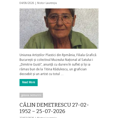
04/08/2026 |
Nistor Laurențiu
Uniunea Artiștilor Plastici din Rpmânia, Filiala Grafică
București și colectivul Muzeului Național al Satului i
„Dimitrie Gusti”, anunță cu durere în suflet și își ia
rămas bun de la Titina Rădulescu, un grafician
deosebit și un artist cu totul …
Read More
galaxia nemuririi
CĂLIN DEMETRESCU 27-02-
1952 – 25-07-2026