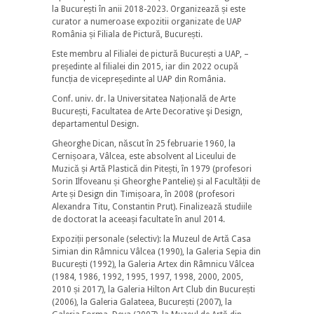
la București în anii 2018-2023. Organizează și este
curator a numeroase expozitii organizate de UAP
România și Filiala de Pictură, București.
Este membru al Filialei de pictură București a UAP, –
președinte al filialei din 2015, iar din 2022 ocupă
funcția de vicepreședinte al UAP din România.
Conf. univ. dr. la Universitatea Națională de Arte
București, Facultatea de Arte Decorative şi Design,
departamentul Design.
Gheorghe Dican, născut în 25 februarie 1960, la
Cernișoara, Vâlcea, este absolvent al Liceului de
Muzică și Artă Plastică din Pitești, în 1979 (profesori
Sorin Ilfoveanu și Gheorghe Pantelie) și al Facultății de
Arte și Design din Timișoara, în 2008 (profesori
Alexandra Titu, Constantin Prut). Finalizează studiile
de doctorat la aceeași facultate în anul 2014.
Expoziții personale (selectiv): la Muzeul de Artă Casa
Simian din Râmnicu Vâlcea (1990), la Galeria Sepia din
București (1992), la Galeria Artex din Râmnicu Vâlcea
(1984, 1986, 1992, 1995, 1997, 1998, 2000, 2005,
2010 și 2017), la Galeria Hilton Art Club din București
(2006), la Galeria Galateea, București (2007), la