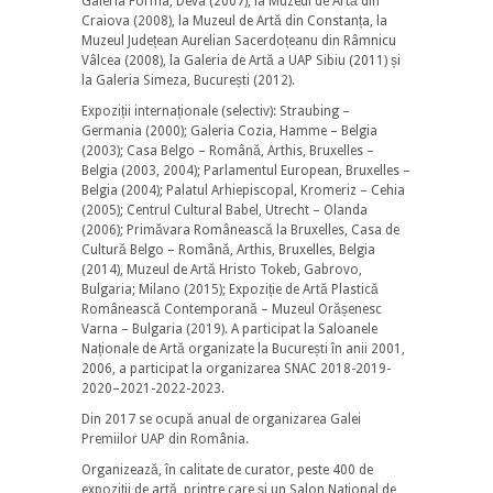
Galeria Forma, Deva (2007), la Muzeul de Artă din
Craiova (2008), la Muzeul de Artă din Constanța, la
Muzeul Județean Aurelian Sacerdoțeanu din Râmnicu
Vâlcea (2008), la Galeria de Artă a UAP Sibiu (2011) și
la Galeria Simeza, București (2012).
Expoziții internaționale (selectiv): Straubing –
Germania (2000); Galeria Cozia, Hamme – Belgia
(2003); Casa Belgo – Română, Arthis, Bruxelles –
Belgia (2003, 2004); Parlamentul European, Bruxelles –
Belgia (2004); Palatul Arhiepiscopal, Kromeriz – Cehia
(2005); Centrul Cultural Babel, Utrecht – Olanda
(2006); Primăvara Românească la Bruxelles, Casa de
Cultură Belgo – Română, Arthis, Bruxelles, Belgia
(2014), Muzeul de Artă Hristo Tokeb, Gabrovo,
Bulgaria; Milano (2015); Expoziție de Artă Plastică
Românească Contemporană – Muzeul Orășenesc
Varna – Bulgaria (2019). A participat la Saloanele
Naționale de Artă organizate la București în anii 2001,
2006, a participat la organizarea SNAC 2018-2019-
2020–2021-2022-2023.
Din 2017 se ocupă anual de organizarea Galei
Premiilor UAP din România.
Organizează, în calitate de curator, peste 400 de
expoziții de artă, printre care și un Salon Național de