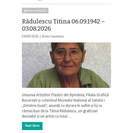
galaxia nemuririi
Rădulescu Titina 06.09.1942 –
03.08.2026
04/08/2026 |
Nistor Laurențiu
Uniunea Artiștilor Plastici din Rpmânia, Filiala Grafică
București și colectivul Muzeului Național al Satului i
„Dimitrie Gusti”, anunță cu durere în suflet și își ia
rămas bun de la Titina Rădulescu, un grafician
deosebit și un artist cu totul …
Read More