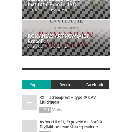
Institutul Român de C...
15/09/2025 | Nistor Laurențiu
ROMANIAN ART NOW @ ICR
Bruxelles
22/11/2022 | Nistor Laurențiu
Popular
Recent
Facebook
XX ─ screenprint + type @ CAV
Multimedia
Views
14743
As You Like It, Expoziție de Grafică
Digitală pe teme shakespeariene