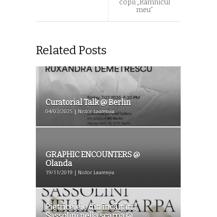
copii „Râmnicul
meu”
Related Posts
Curatorial Talk @ Berlin
04/03/2025 | Nistor Laurențiu
GRAPHIC ENCOUNTERS @
Olanda
19/11/2019 | Nistor Laurențiu
Pietricelele din încălţări /
Sassolini nella scarpa @