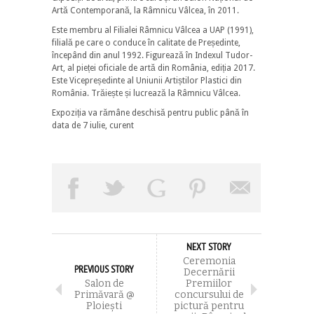
Artă Contemporană, la Râmnicu Vâlcea, în 2011.
Este membru al Filialei Râmnicu Vâlcea a UAP (1991),
filială pe care o conduce în calitate de Președinte,
începând din anul 1992. Figurează în Indexul Tudor-
Art, al pieței oficiale de artă din România, ediția 2017.
Este Vicepreședinte al Uniunii Artiștilor Plastici din
România. Trăiește și lucrează la Râmnicu Vâlcea.
Expoziția va rămâne deschisă pentru public până în
data de 7 iulie, curent
NEXT STORY
Ceremonia
PREVIOUS STORY
Decernării
Salon de
Premiilor
Primăvară @
concursului de
Ploieşti
pictură pentru