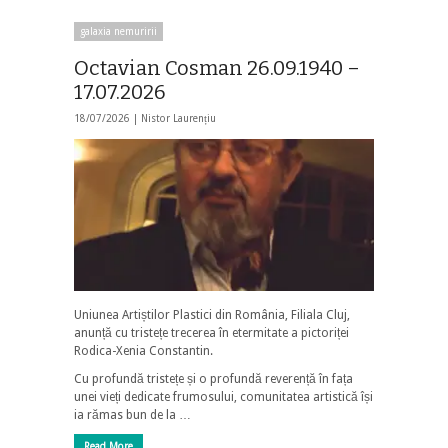
galaxia nemuririi
Octavian Cosman 26.09.1940 –
17.07.2026
18/07/2026 |
Nistor Laurențiu
Uniunea Artiștilor Plastici din România, Filiala Cluj,
anunță cu tristețe trecerea în etermitate a pictoriței
Rodica-Xenia Constantin.
Cu profundă tristețe și o profundă reverență în fața
unei vieți dedicate frumosului, comunitatea artistică își
ia rămas bun de la …
Read More