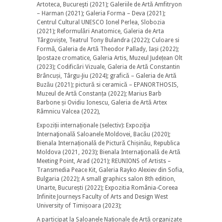
Artoteca, Bucureşti (2021); Galeriile de Artă Amfitryon
– Harman (2021); Galeria Forma – Deva (2021);
Centrul Cultural UNESCO Ionel Perlea, Slobozia
(2021); Reformulări Anatomice, Galeria de Arta
Târgoviște, Teatrul Tony Bulandra (2022); Culoare si
Formă, Galeria de Artă Theodor Pallady, Iași (2022);
Ipostaze cromatice, Galeria Artis, Muzeul Județean Olt
(2023); Codificări Vizuale, Galeria de Artă Constantin
Brâncuși, Târgu-Jiu (2024); grafică – Galeria de Artă
Buzău (2021); pictură si ceramică – EPANORTHOSIS,
Muzeul de Artă Constanța (2022); Marius Barb
Barbone și Ovidiu Ionescu, Galeria de Artă Artex
Râmnicu Valcea (2022),
Expoziții internaționale (selectiv): Expoziţia
Internaţională Saloanele Moldovei, Bacău (2020);
Bienala Internațională de Pictură Chișinău, Republica
Moldova (2021, 2023); Bienala Internaţională de Artă
Meeting Point, Arad (2021); REUNIONS of Artists –
Transmedia Peace Kit, Galeria Rayko Alexiev din Sofia,
Bulgaria (2022); A small graphics salon 8th edition,
Unarte, București (2022); Expozitia România-Coreea
Infinite Journeys Faculty of Arts and Design West
University of Timișoara (2023);
A participat la Saloanele Naționale de Artă organizate