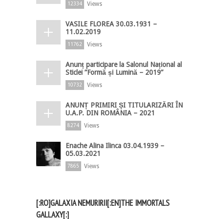
Views
12334
VASILE FLOREA 30.03.1931 –
11.02.2019
Views
11762
Anunț participare la Salonul Național al
Sticlei ”Formă și Lumină – 2019”
Views
10732
ANUNȚ PRIMIRI ȘI TITULARIZĂRI ÎN
U.A.P. DIN ROMÂNIA – 2021
Views
8274
Enache Alina Ilinca 03.04.1939 –
05.03.2021
Views
7865
[:RO]GALAXIA NEMURIRII[:EN]THE IMMORTALS
GALLAXY[:]