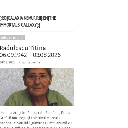
[:RO]GALAXIA NEMURIRII[:EN]THE
IMMORTALS GALLAXY[:]
galaxia nemuririi
Rădulescu Titina
06.09.1942 – 03.08.2026
04/08/2026 |
Nistor Laurențiu
Uniunea Artiștilor Plastici din Rpmânia, Filiala
Grafică București și colectivul Muzeului
Național al Satului i „Dimitrie Gusti”, anunță cu