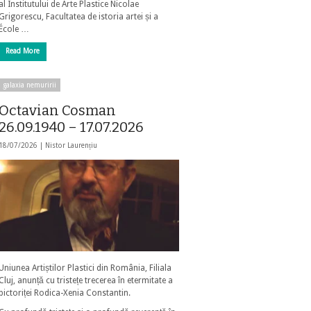
al Institutului de Arte Plastice Nicolae
Grigorescu, Facultatea de istoria artei și a
École …
Read More
galaxia nemuririi
Octavian Cosman
26.09.1940 – 17.07.2026
18/07/2026 |
Nistor Laurențiu
Uniunea Artiștilor Plastici din România, Filiala
Cluj, anunță cu tristețe trecerea în etermitate a
pictoriței Rodica-Xenia Constantin.