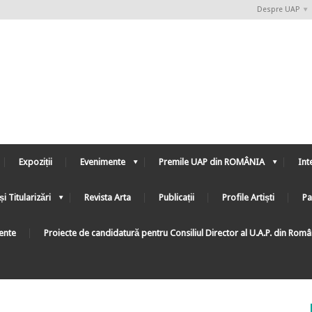
Despre UAP
Expoziții
Evenimente
Premile UAP din ROMÂNIA
Int
și Titularizări
Revista Arta
Publicații
Profile Artiști
Pa
ente
Proiecte de candidatură pentru Consiliul Director al U.A.P. din Rom