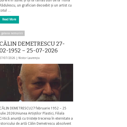
durere în suflet și își ia rămas bun de la Titina
Rădulescu, un grafician deosebit și un artist cu
totul …
Read More
galaxia nemuririi
CĂLIN DEMETRESCU 27-
02-1952 – 25-07-2026
27/07/2026 |
Nistor Laurențiu
CĂLIN DEMETRESCU27 februarie 1952 – 25
iulie 2026Uniunea Artiștilor Plastici, Filiala
Critică anunță cu tristețe trecerea în eternitate a
istoricului de artă Călin Demetrescu absolvent