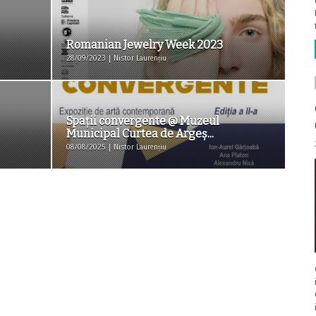
Romanian Jewelry Week 2023
28/09/2023 | Nistor Laurențiu
Spaţii convergente @ Muzeul
Municipal Curtea de Argeș...
08/08/2025 | Nistor Laurențiu