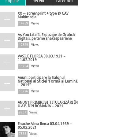
Popular
Recent
Facebook
XX ─ screenprint + type @ CAV
Multimedia
14739
Views
As You Like It, Expoziție de Grafică
Digitală pe teme shakespeariene
12325
Views
VASILE FLOREA 30.03.1931 –
11.02.2019
11754
Views
Anunț participare la Salonul
Național al Sticlei ”Formă și Lumină
– 2019”
10726
Views
ANUNȚ PRIMIRI ȘI TITULARIZĂRI ÎN
U.A.P. DIN ROMÂNIA – 2021
8267
Views
Enache Alina Ilinca 03.04.1939 –
05.03.2021
7855
Views