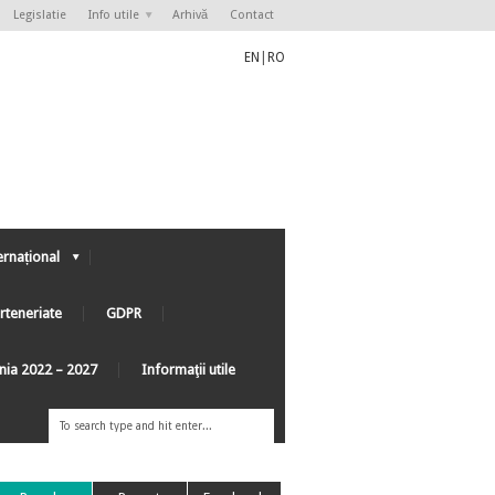
Legislatie
Info utile
Arhivă
Contact
EN
|
RO
ernațional
rteneriate
GDPR
ânia 2022 – 2027
Informaţii utile