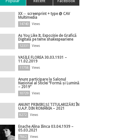
Popular
Recent
Facebook
XX ─ screenprint + type @ CAV
Multimedia
14740
Views
As You Like It, Expoziție de Grafică
Digitală pe teme shakespeariene
12331
Views
VASILE FLOREA 30.03.1931 –
11.02.2019
11758
Views
Anunț participare la Salonul
Național al Sticlei ”Formă și Lumină
– 2019”
10729
Views
ANUNȚ PRIMIRI ȘI TITULARIZĂRI ÎN
U.A.P. DIN ROMÂNIA – 2021
8272
Views
Enache Alina Ilinca 03.04.1939 –
05.03.2021
7862
Views