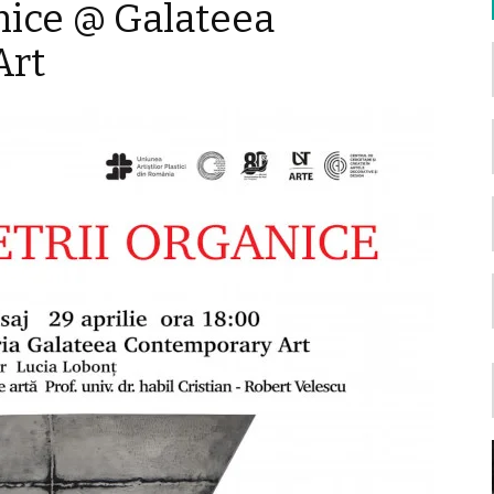
nice @ Galateea
Art