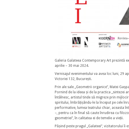
Galeria Galateea Contemporary Art prezintă exp
aprilie – 30 mai 2024.
Vernisajul evenimentului va avea loc luni, 29 a
Victoriei 132, București.
Prin ale sale „Geometrii organice”, Matei Gașpar
Pornind de la ideea și de la practica „sintezei ar
întâlnesc, artistul tinde să migreze prin mijloci
spiritului, îmbrățișându-le la început pe cele în
performative, lumea teatrului chiar, aceasta în
–, pentru ca în final să caute înrudirea cu filozof
geometriei”, în calitatea ei de temelie a vieții.
Pășind peste pragul „Galateei”, vizitatorului îi 