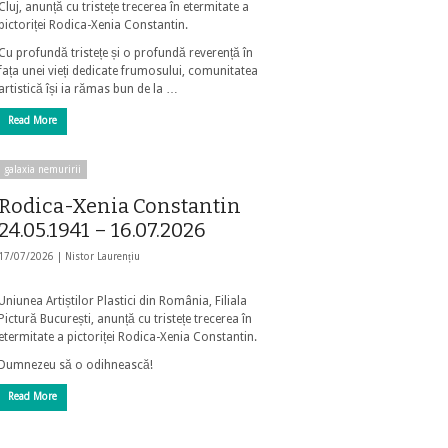
Cluj, anunță cu tristețe trecerea în etermitate a
pictoriței Rodica-Xenia Constantin.
Cu profundă tristețe și o profundă reverență în
fața unei vieți dedicate frumosului, comunitatea
artistică își ia rămas bun de la …
Read More
galaxia nemuririi
Rodica-Xenia Constantin
24.05.1941 – 16.07.2026
17/07/2026 |
Nistor Laurențiu
Uniunea Artiștilor Plastici din România, Filiala
Pictură București, anunță cu tristețe trecerea în
etermitate a pictoriței Rodica-Xenia Constantin.
Dumnezeu să o odihnească!
Read More