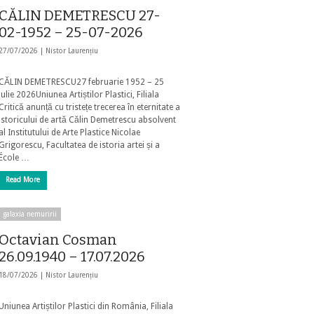
CĂLIN DEMETRESCU 27-
02-1952 – 25-07-2026
27/07/2026 |
Nistor Laurențiu
CĂLIN DEMETRESCU27 februarie 1952 – 25
iulie 2026Uniunea Artiștilor Plastici, Filiala
Critică anunță cu tristețe trecerea în eternitate a
istoricului de artă Călin Demetrescu absolvent
al Institutului de Arte Plastice Nicolae
Grigorescu, Facultatea de istoria artei și a
École …
Read More
galaxia nemuririi
Octavian Cosman
26.09.1940 – 17.07.2026
18/07/2026 |
Nistor Laurențiu
Uniunea Artiștilor Plastici din România, Filiala