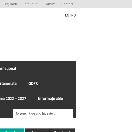
Legislatie
Info utile
Arhivă
Contact
EN
|
RO
ernațional
rteneriate
GDPR
ânia 2022 – 2027
Informaţii utile