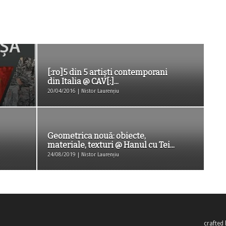
[:ro]5 din 5 artiști contemporani
din Italia @ CAV[:]...
20/04/2016 | Nistor Laurențiu
Geometrica nouă: obiecte,
materiale, texturi @ Hanul cu Tei...
24/08/2019 | Nistor Laurențiu
crafted