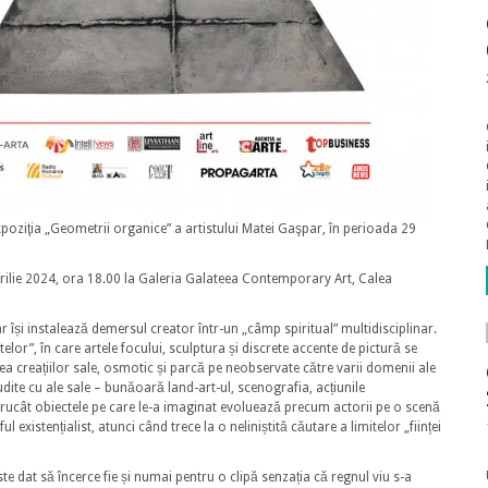
oziţia „Geometrii organice” a artistului Matei Gaşpar, în perioada 29
prilie 2024, ora 18.00 la Galeria Galateea Contemporary Art, Calea
 își instalează demersul creator într-un „câmp spiritual” multidisciplinar.
telor”, în care artele focului, sculptura și discrete accente de pictură se
rea creațiilor sale, osmotic și parcă pe neobservate către varii domenii ale
rudite cu ale sale – bunăoară land-art-ul, scenografia, acțiunile
trucât obiectele pe care le-a imaginat evoluează precum actorii pe o scenă
ul existențialist, atunci când trece la o neliniștită căutare a limitelor „ființei
este dat să încerce fie și numai pentru o clipă senzația că regnul viu s-a