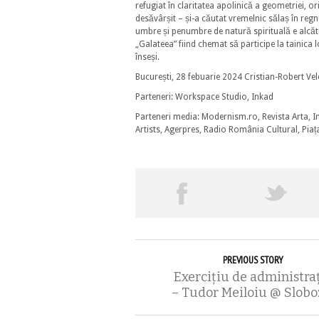
refugiat în claritatea apolinică a geometriei, o
desăvârșit – și-a căutat vremelnic sălaș în regnu
umbre și penumbre de natură spirituală e alcătu
„Galateea” fiind chemat să participe la tainica l
înseși.
București, 28 febuarie 2024 Cristian-Robert Ve
Parteneri: Workspace Studio, Inkad
Parteneri media: Modernism.ro, Revista Arta, I
Artists, Agerpres, Radio România Cultural, Piaț
PREVIOUS STORY
Exerciţiu de administra
– Tudor Meiloiu @ Slobo