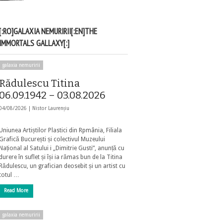
[:RO]GALAXIA NEMURIRII[:EN]THE
IMMORTALS GALLAXY[:]
galaxia nemuririi
Rădulescu Titina
06.09.1942 – 03.08.2026
04/08/2026 |
Nistor Laurențiu
Uniunea Artiștilor Plastici din Rpmânia, Filiala
Grafică București și colectivul Muzeului
Național al Satului i „Dimitrie Gusti”, anunță cu
durere în suflet și își ia rămas bun de la Titina
Rădulescu, un grafician deosebit și un artist cu
totul …
Read More
galaxia nemuririi