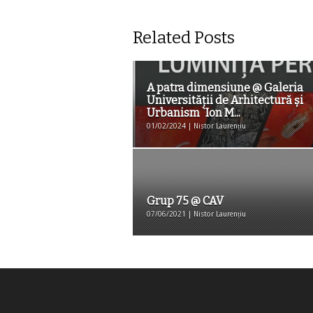
Related Posts
A patra dimensiune @ Galeria
Universităţii de Arhitectură şi
Urbanism `Ion M...
01/02/2024 | Nistor Laurențiu
Grup 75 @ CAV
07/06/2021 | Nistor Laurențiu