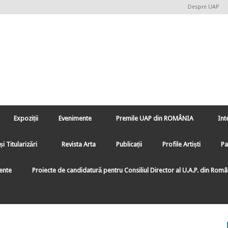
Despre UAP
Expoziții
Evenimente
Premile UAP din ROMÂNIA
Int
și Titularizări
Revista Arta
Publicații
Profile Artiști
Pa
ente
Proiecte de candidatură pentru Consiliul Director al U.A.P. din Rom