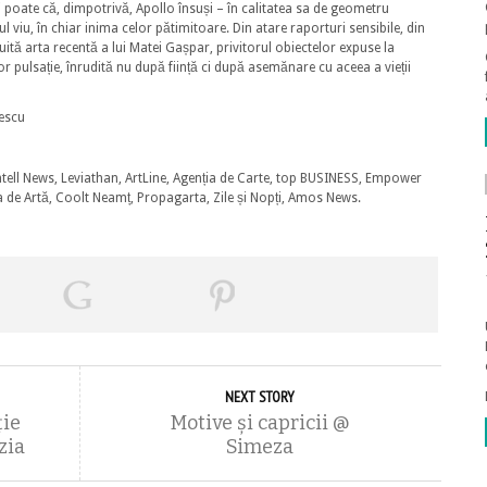
ri poate că, dimpotrivă, Apollo însuși – în calitatea sa de geometru
l viu, în chiar inima celor pătimitoare. Din atare raporturi sensibile, din
ită arta recentă a lui Matei Gașpar, privitorul obiectelor expuse la
or pulsație, înrudită nu după ființă ci după asemănare cu aceea a vieții
lescu
ntell News, Leviathan, ArtLine, Agenția de Carte, top BUSINESS, Empower
a de Artă, Coolt Neamț, Propagarta, Zile și Nopți, Amos News.
NEXT STORY
ţie
Motive şi capricii @
zia
Simeza