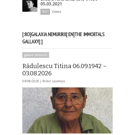
05.03.2021
Views
7857
[:RO]GALAXIA NEMURIRII[:EN]THE IMMORTALS
GALLAXY[:]
galaxia nemuririi
Rădulescu Titina 06.09.1942 –
03.08.2026
04/08/2026 |
Nistor Laurențiu