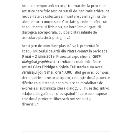
Arta contemporană recurge tot mai des la procedee
artistice care folosesc ca sursă de inspirație arhiva, ca
modalitate de colectare și montare de imagini și idei
ale memoriei universale. Corelate și redefinite într-un
spațiu mental și fizic nou, ele intră într-o legatură
dialogică atemporală, cu posibilități infinite de
articulare plastică și cognitivă.
Acest gen de abordare plastică va fi prezentat în
spațiul Muzeului de Artă din Piatra-Neamț în perioada
9 mai – 2 iunie 2019
. Proiectul expozițional
GEST-
dialogical graphics
este rezultatul colaborării între
artiștii
Giles Eldridge
și
Sylvia Trăistariu
și va avea
vernisajul joi, 9 mai, ora 17.00.
Titlul generic, compus
din inițialele numelor artiștilor, reunește două proiecte
diferite ca substanță dar similare ca modalitate de
expresie și subliniază ideea dialogului. Puse deci într-o
relație dialogală, dar și cu spațiul în care sunt expuse,
cele două proiecte eliberează noi sensuri și
dimensiuni.