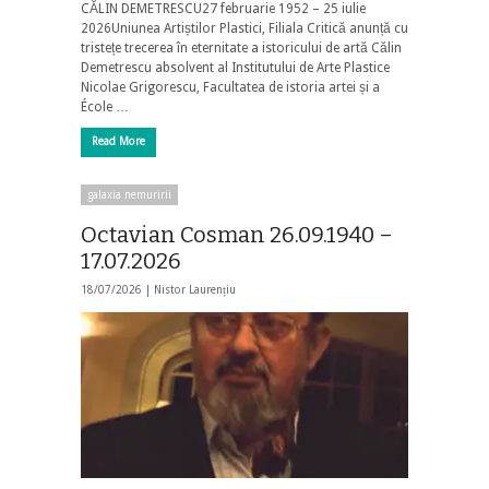
CĂLIN DEMETRESCU27 februarie 1952 – 25 iulie
2026Uniunea Artiștilor Plastici, Filiala Critică anunță cu
tristețe trecerea în eternitate a istoricului de artă Călin
Demetrescu absolvent al Institutului de Arte Plastice
Nicolae Grigorescu, Facultatea de istoria artei și a
École …
Read More
galaxia nemuririi
Octavian Cosman 26.09.1940 –
17.07.2026
18/07/2026 |
Nistor Laurențiu