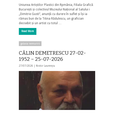
Uniunea Artiștilor Plastici din Rpmânia, Filiala Grafică
București și colectivul Muzeului Național al Satului i
„Dimitrie Gusti”, anunță cu durere în suflet și își ia
rămas bun de la Titina Rădulescu, un grafician
deosebit și un artist cu totul …
Read More
galaxia nemuririi
CĂLIN DEMETRESCU 27-02-
1952 – 25-07-2026
27/07/2026 |
Nistor Laurențiu