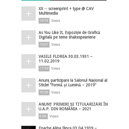
XX ─ screenprint + type @ CAV
Multimedia
Views
14739
As You Like It, Expoziție de Grafică
Digitală pe teme shakespeariene
Views
12327
VASILE FLOREA 30.03.1931 –
11.02.2019
Views
11754
Anunț participare la Salonul Național al
Sticlei ”Formă și Lumină – 2019”
Views
10726
ANUNȚ PRIMIRI ȘI TITULARIZĂRI ÎN
U.A.P. DIN ROMÂNIA – 2021
Views
8268
Enache Alina Ilinca 03.04.1939 –