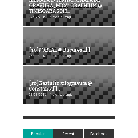
BIENALA INTERNATIONALA DE
GRAVURA „MICA” GRAPHIUM @
TIMISOARA 2019...
17/12/2019 | Nistor Laurențiu
[:ro]PORTAL @ București[:]
06/11/2018 | Nistor Laurențiu
[:ro]Gestul în xilogravura @
Constanța[:]...
08/05/2018 | Nistor Laurențiu
Popular
Recent
Facebook