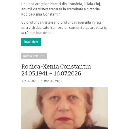
Uniunea Artiștilor Plastici din România, Filiala Cluj,
anunță cu tristețe trecerea în etermitate a pictoriței
Rodica-Xenia Constantin.
Cu profundă tristețe și o profundă reverență în fața
unei vieți dedicate frumosului, comunitatea artistică își
ia rămas bun de la …
Read More
galaxia nemuririi
Rodica-Xenia Constantin
24.05.1941 – 16.07.2026
17/07/2026 |
Nistor Laurențiu