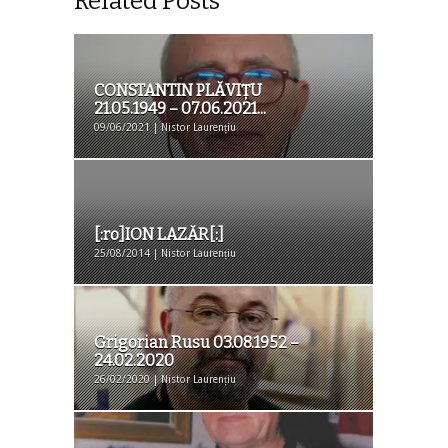
Related Posts
CONSTANTIN PLĂVIȚU
21.05.1949 – 07.06.2021...
09/06/2021 | Nistor Laurențiu
[:ro]ION LAZĂR[:]
25/08/2014 | Nistor Laurențiu
Grigorian Rusu 03.08.1952 –
24.02.2020
26/02/2020 | Nistor Laurențiu