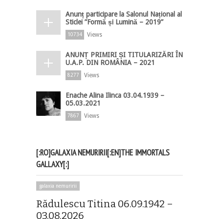
Anunț participare la Salonul Național al
Sticlei ”Formă și Lumină – 2019”
Views
10734
ANUNȚ PRIMIRI ȘI TITULARIZĂRI ÎN
U.A.P. DIN ROMÂNIA – 2021
Views
8277
Enache Alina Ilinca 03.04.1939 –
05.03.2021
Views
7867
[:RO]GALAXIA NEMURIRII[:EN]THE IMMORTALS
GALLAXY[:]
galaxia nemuririi
Rădulescu Titina 06.09.1942 –
03.08.2026