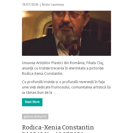
18/07/2026 |
Nistor Laurențiu
Uniunea Artiștilor Plastici din România, Filiala Cluj,
anunță cu tristețe trecerea în etermitate a pictoriței
Rodica-Xenia Constantin.
Cu profundă tristețe și o profundă reverență în fața
unei vieți dedicate frumosului, comunitatea artistică își
ia rămas bun de la …
Read More
galaxia nemuririi
Rodica-Xenia Constantin