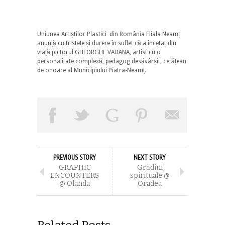
Uniunea Artiștilor Plastici din România Fliala Neamț
anunță cu tristețe și durere în suflet că a încetat din
viață pictorul GHEORGHE VADANA, artist cu o
personalitate complexă, pedagog desăvârșit, cetățean
de onoare al Municipiului Piatra-Neamț.
PREVIOUS STORY
NEXT STORY
GRAPHIC
Grădini
ENCOUNTERS
spirituale @
@ Olanda
Oradea