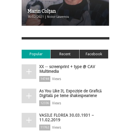
Marin Colțan
18/02/2021 | Nistor Laurențiu
Popular
Recent
Facebook
XX ─ screenprint + type @ CAV
Multimedia
Views
14744
As You Like It, Expoziție de Grafică
Digitală pe teme shakespeariene
Views
12336
VASILE FLOREA 30.03.1931 –
11.02.2019
Views
11762