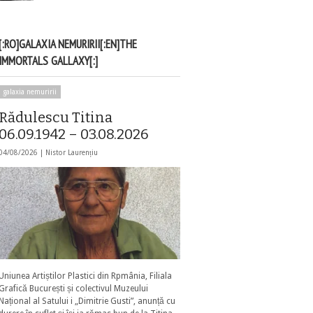
[:RO]GALAXIA NEMURIRII[:EN]THE
IMMORTALS GALLAXY[:]
galaxia nemuririi
Rădulescu Titina
06.09.1942 – 03.08.2026
04/08/2026 |
Nistor Laurențiu
Uniunea Artiștilor Plastici din Rpmânia, Filiala
Grafică București și colectivul Muzeului
Național al Satului i „Dimitrie Gusti”, anunță cu