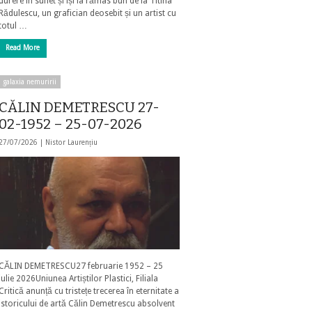
durere în suflet și își ia rămas bun de la Titina
Rădulescu, un grafician deosebit și un artist cu
totul …
Read More
galaxia nemuririi
CĂLIN DEMETRESCU 27-
02-1952 – 25-07-2026
27/07/2026 |
Nistor Laurențiu
CĂLIN DEMETRESCU27 februarie 1952 – 25
iulie 2026Uniunea Artiștilor Plastici, Filiala
Critică anunță cu tristețe trecerea în eternitate a
istoricului de artă Călin Demetrescu absolvent