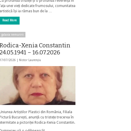
Cu profundă tristețe și o profundă reverență în
fața unei vieți dedicate frumosului, comunitatea
artistică își ia rămas bun de la …
Read More
galaxia nemuririi
Rodica-Xenia Constantin
24.05.1941 – 16.07.2026
17/07/2026 |
Nistor Laurențiu
Uniunea Artiștilor Plastici din România, Filiala
Pictură București, anunță cu tristețe trecerea în
etermitate a pictoriței Rodica-Xenia Constantin.
Dumnezeu să o odihnească!