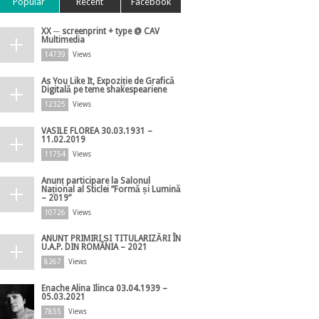
Popular
Recent
Facebook
XX ─ screenprint + type @ CAV
Multimedia
14739
Views
As You Like It, Expoziție de Grafică
Digitală pe teme shakespeariene
12325
Views
VASILE FLOREA 30.03.1931 –
11.02.2019
11754
Views
Anunț participare la Salonul
Național al Sticlei ”Formă și Lumină
– 2019”
10726
Views
ANUNȚ PRIMIRI ȘI TITULARIZĂRI ÎN
U.A.P. DIN ROMÂNIA – 2021
8267
Views
Enache Alina Ilinca 03.04.1939 –
05.03.2021
7855
Views