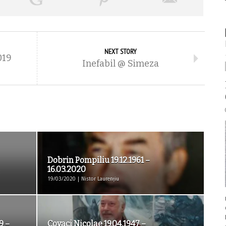
NEXT STORY
019
Inefabil @ Simeza
Dobrin Pompiliu 19.12.1961 –
16.03.2020
19/03/2020 | Nistor Laurențiu
9 –
Covaci Nicolae 19.04.1947 –