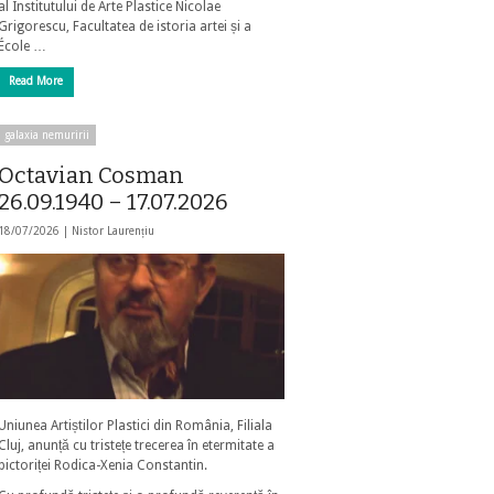
al Institutului de Arte Plastice Nicolae
Grigorescu, Facultatea de istoria artei și a
École …
Read More
galaxia nemuririi
Octavian Cosman
26.09.1940 – 17.07.2026
18/07/2026 |
Nistor Laurențiu
Uniunea Artiștilor Plastici din România, Filiala
Cluj, anunță cu tristețe trecerea în etermitate a
pictoriței Rodica-Xenia Constantin.