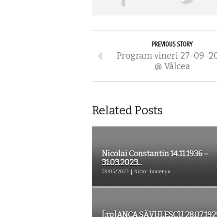
PREVIOUS STORY
Program vineri 27-09-2
@ Vâlcea
Related Posts
Nicolai Constantin 14.11.1936 –
31.03.2023...
08/05/2023 | Nistor Laurențiu
[:ro]ANCA SĂVULESCU 28.07.192