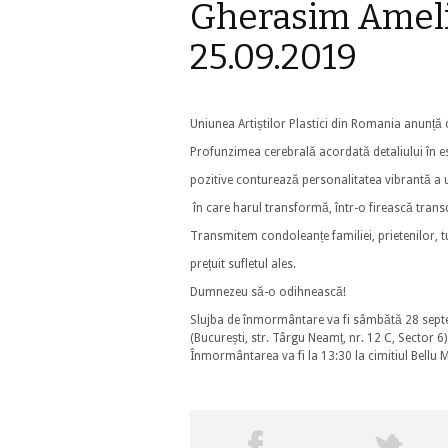
Gherasim Amelia
25.09.2019
Uniunea Artiștilor Plastici din Romania anunță c
Profunzimea cerebrală acordată detaliului în es
pozitive conturează personalitatea vibrantă 
în care harul transformă, într-o firească transc
Transmitem condoleanțe familiei, prietenilor, t
prețuit sufletul ales.
Dumnezeu să-o odihnească!
Slujba de înmormântare va fi sâmbătă 28 septe
(București, str. Târgu Neamț, nr. 12 C, Sector 6)
Înmormântarea va fi la 13:30 la cimitiul Bellu Mi