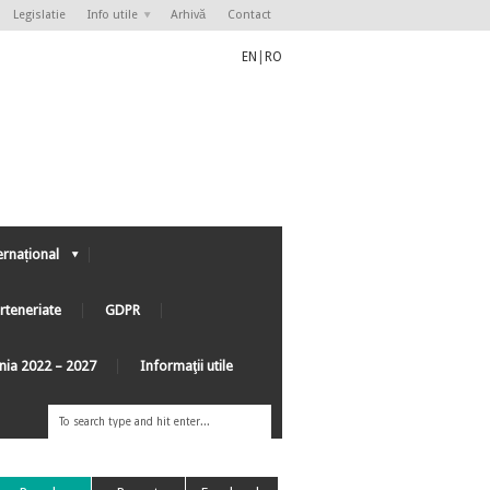
Legislatie
Info utile
Arhivă
Contact
EN
|
RO
ernațional
rteneriate
GDPR
ânia 2022 – 2027
Informaţii utile