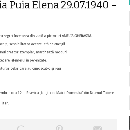
 Puia Elena 29.07.1940 –
u regret încetarea din viață a pictoriței
AMELIA
GHERASIM
.
ență, sensibilitatea accentuată de energii
a unui creator exemplar, marchează moduri
edere, efemerul în perenitate.
uturor celor care au cunoscut-o și i-au
mbrie ora 12 la Biserica „Nașterea Maicii Domnului“ din Drumul Taberei
.
litar.