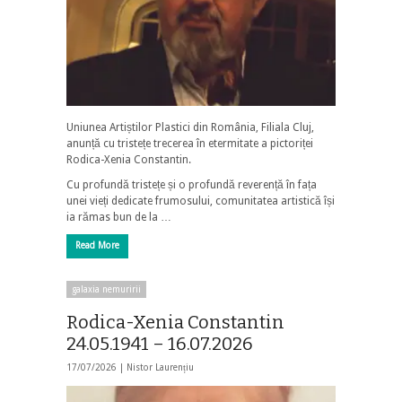
Uniunea Artiștilor Plastici din România, Filiala Cluj,
anunță cu tristețe trecerea în etermitate a pictoriței
Rodica-Xenia Constantin.
Cu profundă tristețe și o profundă reverență în fața
unei vieți dedicate frumosului, comunitatea artistică își
ia rămas bun de la …
Read More
galaxia nemuririi
Rodica-Xenia Constantin
24.05.1941 – 16.07.2026
17/07/2026 |
Nistor Laurențiu