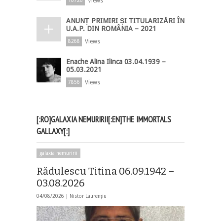
Views
10726
ANUNȚ PRIMIRI ȘI TITULARIZĂRI ÎN
U.A.P. DIN ROMÂNIA – 2021
Views
8268
Enache Alina Ilinca 03.04.1939 –
05.03.2021
Views
7856
[:RO]GALAXIA NEMURIRII[:EN]THE IMMORTALS
GALLAXY[:]
galaxia nemuririi
Rădulescu Titina 06.09.1942 –
03.08.2026
04/08/2026 |
Nistor Laurențiu