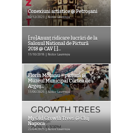
Conexiuni artistice @ Petroşani
12/12/2023 | Nistor Laurențiu
[:ro]Anunț ridicare lucrări de la
Salonul National de Pictură
2018 @ CAV [:]...
11/10/2018 | Nistor Laurențiu
Florin Mocanu – pictură @
Muzeul Municipal Curtea de
Argeș...
11/06/2025 | Nistor Laurențiu
My Old Growth Trees @ Cluj
Napoca
22/04/2025 | Nistor Laurențiu