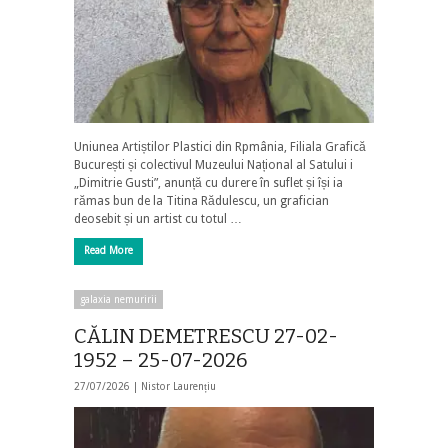
Uniunea Artiștilor Plastici din Rpmânia, Filiala Grafică
București și colectivul Muzeului Național al Satului i
„Dimitrie Gusti”, anunță cu durere în suflet și își ia
rămas bun de la Titina Rădulescu, un grafician
deosebit și un artist cu totul …
Read More
galaxia nemuririi
CĂLIN DEMETRESCU 27-02-
1952 – 25-07-2026
27/07/2026 |
Nistor Laurențiu