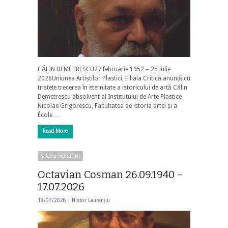
CĂLIN DEMETRESCU27 februarie 1952 – 25 iulie
2026Uniunea Artiștilor Plastici, Filiala Critică anunță cu
tristețe trecerea în eternitate a istoricului de artă Călin
Demetrescu absolvent al Institutului de Arte Plastice
Nicolae Grigorescu, Facultatea de istoria artei și a
École …
Read More
galaxia nemuririi
Octavian Cosman 26.09.1940 –
17.07.2026
18/07/2026 |
Nistor Laurențiu