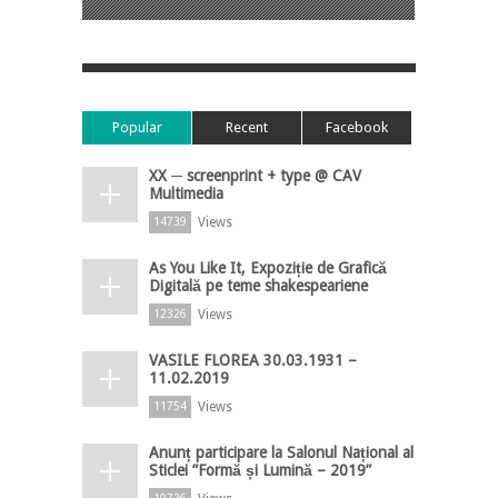
Popular
Recent
Facebook
XX ─ screenprint + type @ CAV
Multimedia
Views
14739
As You Like It, Expoziție de Grafică
Digitală pe teme shakespeariene
Views
12326
VASILE FLOREA 30.03.1931 –
11.02.2019
Views
11754
Anunț participare la Salonul Național al
Sticlei ”Formă și Lumină – 2019”