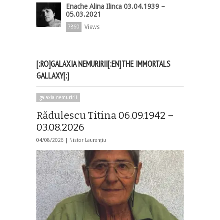
Enache Alina Ilinca 03.04.1939 –
05.03.2021
Views
7860
[:RO]GALAXIA NEMURIRII[:EN]THE IMMORTALS
GALLAXY[:]
galaxia nemuririi
Rădulescu Titina 06.09.1942 –
03.08.2026
04/08/2026 |
Nistor Laurențiu