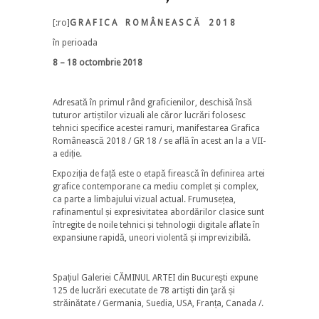
[:ro]
G R A F I C A R O M Â N E A S C Ă 2 0 1
8
în perioada
8 – 18 octombrie 2018
Adresată în primul rând graficienilor, deschisă însă
tuturor artiștilor vizuali ale căror lucrări folosesc
tehnici specifice acestei ramuri, manifestarea Grafica
Românească 2018 / GR 18 / se află în acest an la a VII-
a ediție.
Expoziția de față este o etapă firească în definirea artei
grafice contemporane ca mediu complet și complex,
ca parte a limbajului vizual actual. Frumusețea,
rafinamentul și expresivitatea abordărilor clasice sunt
întregite de noile tehnici și tehnologii digitale aflate în
expansiune rapidă, uneori violentă și imprevizibilă.
Spațiul Galeriei CĂMINUL ARTEI din Bucureşti expune
125 de lucrări executate de 78 artişti din ţară și
străinătate / Germania, Suedia, USA, Franța, Canada /.