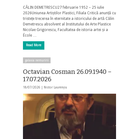
CĂLIN DEMETRESCU27 februarie 1952 – 25 iulie
2026Uniunea Artiștilor Plastici, Filiala Critică anunță cu
tristețe trecerea în eternitate a istoricului de artă Călin
Demetrescu absolvent al Institutului de Arte Plastice
Nicolae Grigorescu, Facultatea de istoria artei și a
École …
Read More
galaxia nemuririi
Octavian Cosman 26.09.1940 –
17.07.2026
18/07/2026 |
Nistor Laurențiu