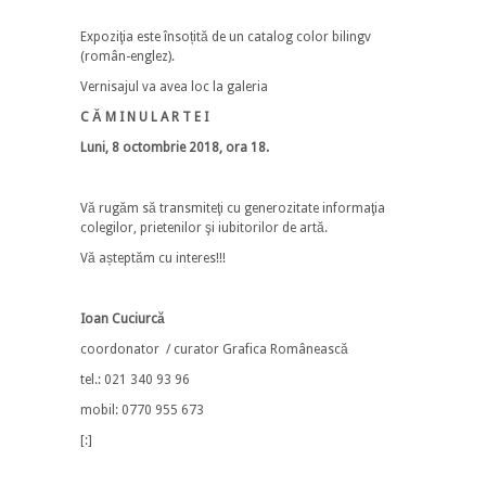
Expoziţia este însoțită de un catalog color bilingv
(român-englez).
Vernisajul va avea loc la galeria
C Ă M I N U L A R T E I
Luni
, 8
octo
mbrie 201
8
, ora 18.
Vă rugăm să transmiteţi cu generozitate informaţia
colegilor, prietenilor şi iubitorilor de artă.
Vă așteptăm cu interes!!!
Ioan Cuciurcă
coordonator / curator Grafica Românească
tel.: 021 340 93 96
mobil: 0770 955 673
[:]