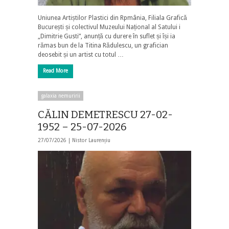
Uniunea Artiștilor Plastici din Rpmânia, Filiala Grafică
București și colectivul Muzeului Național al Satului i
„Dimitrie Gusti”, anunță cu durere în suflet și își ia
rămas bun de la Titina Rădulescu, un grafician
deosebit și un artist cu totul …
Read More
galaxia nemuririi
CĂLIN DEMETRESCU 27-02-
1952 – 25-07-2026
27/07/2026 |
Nistor Laurențiu