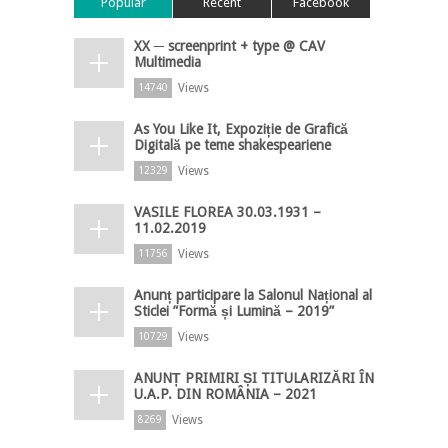
Popular
Recent
Facebook
XX ─ screenprint + type @ CAV
Multimedia
Views
14740
As You Like It, Expoziție de Grafică
Digitală pe teme shakespeariene
Views
12329
VASILE FLOREA 30.03.1931 –
11.02.2019
Views
11756
Anunț participare la Salonul Național al
Sticlei ”Formă și Lumină – 2019”
Views
10729
ANUNȚ PRIMIRI ȘI TITULARIZĂRI ÎN
U.A.P. DIN ROMÂNIA – 2021
Views
8269