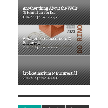
Another thing About the Walls
@ Hanul cu Tei 15...
18/04/2019 | Nistor Laurențiu
A viagem do rinocernote @
Bucureşti
30/10/2023 | Nistor Laurențiu
[:ro]Retinarium @ București[:]
04/05/2018 | Nistor Laurențiu