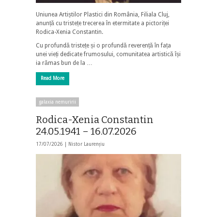
Uniunea Artiștilor Plastici din România, Filiala Cluj,
anunță cu tristețe trecerea în etermitate a pictoriței
Rodica-Xenia Constantin.
Cu profundă tristețe și o profundă reverență în fața
unei vieți dedicate frumosului, comunitatea artistică își
ia rămas bun de la …
Read More
galaxia nemuririi
Rodica-Xenia Constantin
24.05.1941 – 16.07.2026
17/07/2026 |
Nistor Laurențiu