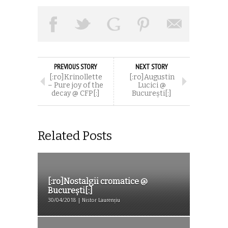
PREVIOUS STORY
NEXT STORY
[:ro]Krinollette
[:ro]Augustin
– Pure joy of the
Lucici @
decay @ CFP[:]
București[:]
Related Posts
[:ro]Nostalgii cromatice @
București[:]
30/04/2018 | Nistor Laurențiu