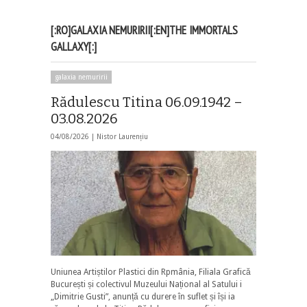
[:RO]GALAXIA NEMURIRII[:EN]THE IMMORTALS
GALLAXY[:]
galaxia nemuririi
Rădulescu Titina 06.09.1942 –
03.08.2026
04/08/2026 |
Nistor Laurențiu
Uniunea Artiștilor Plastici din Rpmânia, Filiala Grafică
București și colectivul Muzeului Național al Satului i
„Dimitrie Gusti”, anunță cu durere în suflet și își ia