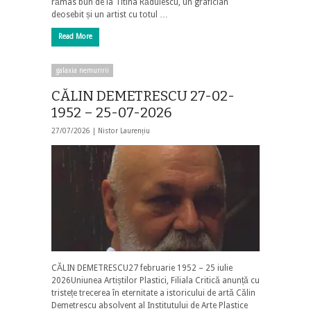
rămas bun de la Titina Rădulescu, un grafician
deosebit și un artist cu totul …
Read More
galaxia nemuririi
CĂLIN DEMETRESCU 27-02-
1952 – 25-07-2026
27/07/2026 |
Nistor Laurențiu
CĂLIN DEMETRESCU27 februarie 1952 – 25 iulie
2026Uniunea Artiștilor Plastici, Filiala Critică anunță cu
tristețe trecerea în eternitate a istoricului de artă Călin
Demetrescu absolvent al Institutului de Arte Plastice