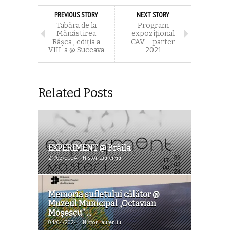
PREVIOUS STORY
NEXT STORY
Tabăra de la
Program
Mănăstirea
expozițional
Râşca , ediţia a
CAV – parter
VIII-a @ Suceava
2021
Related Posts
EXPERIMENT @ Brăila
21/03/2024 | Nistor Laurențiu
Memoria sufletului călător @
Muzeul Municipal „Octavian
Moşescu” ...
04/04/2024 | Nistor Laurențiu