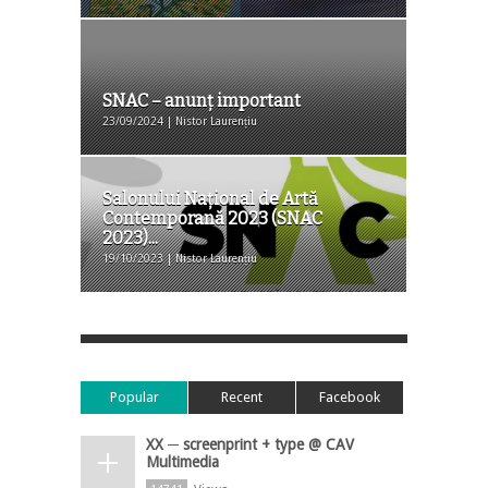
SNAC – anunț important
23/09/2024 | Nistor Laurențiu
Salonului Național de Artă
Contemporană 2023 (SNAC
2023)...
19/10/2023 | Nistor Laurențiu
Popular
Recent
Facebook
XX ─ screenprint + type @ CAV
Multimedia