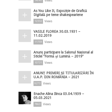
Views
14741
As You Like It, Expoziție de Grafică
Digitală pe teme shakespeariene
Views
12332
VASILE FLOREA 30.03.1931 –
11.02.2019
Views
11759
Anunț participare la Salonul Național al
Sticlei ”Formă și Lumină – 2019”
Views
10731
ANUNȚ PRIMIRI ȘI TITULARIZĂRI ÎN
U.A.P. DIN ROMÂNIA – 2021
Views
8273
Enache Alina Ilinca 03.04.1939 –
05.03.2021
Views
7863