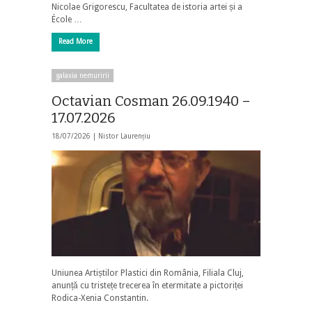
Nicolae Grigorescu, Facultatea de istoria artei și a
École …
Read More
galaxia nemuririi
Octavian Cosman 26.09.1940 –
17.07.2026
18/07/2026 |
Nistor Laurențiu
Uniunea Artiștilor Plastici din România, Filiala Cluj,
anunță cu tristețe trecerea în etermitate a pictoriței
Rodica-Xenia Constantin.