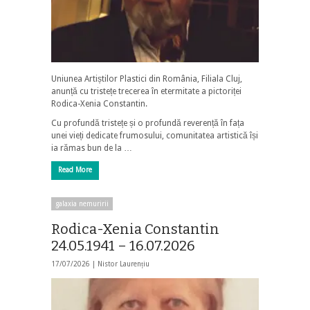
Uniunea Artiștilor Plastici din România, Filiala Cluj,
anunță cu tristețe trecerea în etermitate a pictoriței
Rodica-Xenia Constantin.
Cu profundă tristețe și o profundă reverență în fața
unei vieți dedicate frumosului, comunitatea artistică își
ia rămas bun de la …
Read More
galaxia nemuririi
Rodica-Xenia Constantin
24.05.1941 – 16.07.2026
17/07/2026 |
Nistor Laurențiu