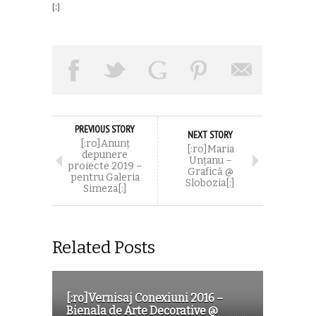
[:]
PREVIOUS STORY
NEXT STORY
[:ro]Anunț
[:ro]Maria
depunere
Unțanu –
proiecte 2019 –
Grafică @
pentru Galeria
Slobozia[:]
Simeza[:]
Related Posts
[:ro]Vernisaj Conexiuni 2016 –
Bienala de Arte Decorative @