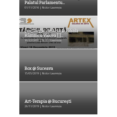
Palatul Parlamentu...
01/11/2016 | Nistor Laurențiu
[:ro]Târgul de Artă @ Filiala
Râmnicu Vâlcea [:]...
16/12/2015 | Nistor Laurențiu
Box @ Suceava
15/05/2019 | Nistor Laurențiu
Art-Terapia @ București
26/11/2019 | Nistor Laurențiu