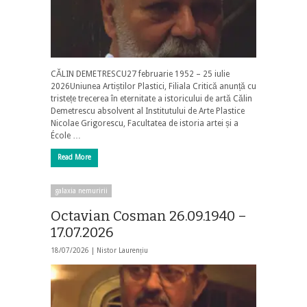
CĂLIN DEMETRESCU27 februarie 1952 – 25 iulie
2026Uniunea Artiștilor Plastici, Filiala Critică anunță cu
tristețe trecerea în eternitate a istoricului de artă Călin
Demetrescu absolvent al Institutului de Arte Plastice
Nicolae Grigorescu, Facultatea de istoria artei și a
École …
Read More
galaxia nemuririi
Octavian Cosman 26.09.1940 –
17.07.2026
18/07/2026 |
Nistor Laurențiu