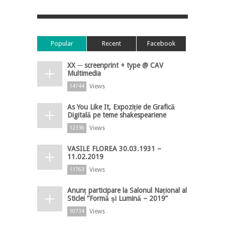
Popular
Recent
Facebook
XX ─ screenprint + type @ CAV
Multimedia
Views
14744
As You Like It, Expoziție de Grafică
Digitală pe teme shakespeariene
Views
12336
VASILE FLOREA 30.03.1931 –
11.02.2019
Views
11763
Anunț participare la Salonul Național al
Sticlei ”Formă și Lumină – 2019”
Views
10734