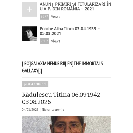
ANUNȚ PRIMIRI ȘI TITULARIZĂRI ÎN
U.A.P. DIN ROMÂNIA – 2021
Views
8277
Enache Alina Ilinca 03.04.1939 –
05.03.2021
Views
7867
[:RO]GALAXIA NEMURIRII[:EN]THE IMMORTALS
GALLAXY[:]
galaxia nemuririi
Rădulescu Titina 06.09.1942 –
03.08.2026
04/08/2026 |
Nistor Laurențiu