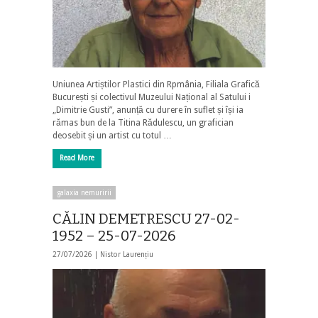
Uniunea Artiștilor Plastici din Rpmânia, Filiala Grafică
București și colectivul Muzeului Național al Satului i
„Dimitrie Gusti”, anunță cu durere în suflet și își ia
rămas bun de la Titina Rădulescu, un grafician
deosebit și un artist cu totul …
Read More
galaxia nemuririi
CĂLIN DEMETRESCU 27-02-
1952 – 25-07-2026
27/07/2026 |
Nistor Laurențiu