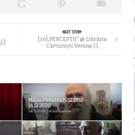
NEXT STORY
[:ro]„PERCEPTII” @ Librăria
[:]
Cărtureşti Verona [:]
Mihai Dumitru 15.12.1952 –
14.12.2020
14/12/2020 | Nistor Laurențiu