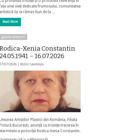
Cu profundă tristețe și o profundă reverență în
fața unei vieți dedicate frumosului, comunitatea
artistică își ia rămas bun de la …
Read More
galaxia nemuririi
Rodica-Xenia Constantin
24.05.1941 – 16.07.2026
17/07/2026 |
Nistor Laurențiu
Uniunea Artiștilor Plastici din România, Filiala
Pictură București, anunță cu tristețe trecerea în
etermitate a pictoriței Rodica-Xenia Constantin.
Dumnezeu să o odihnească!