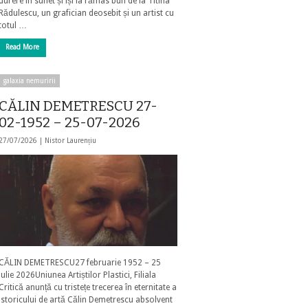
durere în suflet și își ia rămas bun de la Titina
Rădulescu, un grafician deosebit și un artist cu
totul …
Read More
galaxia nemuririi
CĂLIN DEMETRESCU 27-
02-1952 – 25-07-2026
27/07/2026 |
Nistor Laurențiu
CĂLIN DEMETRESCU27 februarie 1952 – 25
iulie 2026Uniunea Artiștilor Plastici, Filiala
Critică anunță cu tristețe trecerea în eternitate a
istoricului de artă Călin Demetrescu absolvent