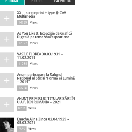
Popular
Recent
Facebook
XX ─ screenprint + type @ CAV
Multimedia
14739
Views
As You Like It, Expoziție de Grafică
Digitală pe teme shakespeariene
12327
Views
VASILE FLOREA 30.03.1931 –
11.02.2019
11755
Views
Anunț participare la Salonul
Național al Sticlei ”Formă și Lumină
– 2019”
10728
Views
ANUNȚ PRIMIRI ȘI TITULARIZĂRI ÎN
U.A.P. DIN ROMÂNIA – 2021
8268
Views
Enache Alina Ilinca 03.04.1939 –
05.03.2021
7859
Views