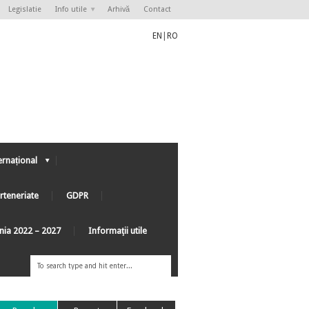
Legislatie
Info utile
Arhivă
Contact
EN
|
RO
ernațional
rteneriate
GDPR
ânia 2022 – 2027
Informaţii utile