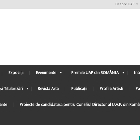
Despre UAP
Expoziții
Evenimente
Premile UAP din ROMÂNIA
Int
și Titularizări
Revista Arta
Publicații
Profile Artiști
Pa
ente
Proiecte de candidatură pentru Consiliul Director al U.A.P. din Rom