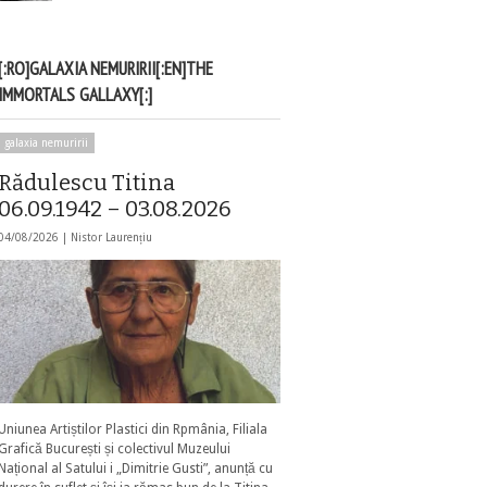
[:RO]GALAXIA NEMURIRII[:EN]THE
IMMORTALS GALLAXY[:]
galaxia nemuririi
Rădulescu Titina
06.09.1942 – 03.08.2026
04/08/2026 |
Nistor Laurențiu
Uniunea Artiștilor Plastici din Rpmânia, Filiala
Grafică București și colectivul Muzeului
Național al Satului i „Dimitrie Gusti”, anunță cu