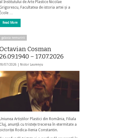
al Institutului de Arte Plastice Nicolae
Grigorescu, Facultatea de istoria artei și a
École …
Read More
galaxia nemuririi
Octavian Cosman
26.09.1940 – 17.07.2026
18/07/2026 |
Nistor Laurențiu
Uniunea Artiștilor Plastici din România, Filiala
Cluj, anunță cu tristețe trecerea în etermitate a
pictoriței Rodica-Xenia Constantin.