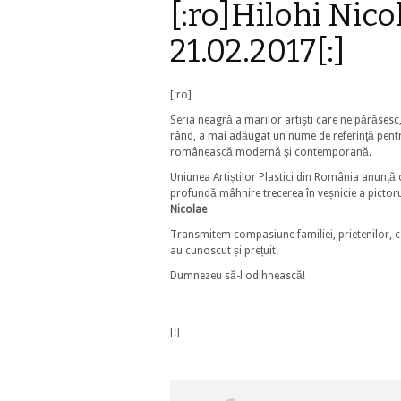
[:ro]Hilohi Nico
21.02.2017[:]
[:ro]
Seria neagră a marilor artişti care ne părăsesc
rând, a mai adăugat un nume de referinţă pent
românească modernă şi contemporană.
Uniunea Artiștilor Plastici din România anunță 
profundă mâhnire trecerea în veșnicie a pictor
Nicolae
Transmitem compasiune familiei, prietenilor, ce
au cunoscut și prețuit.
Dumnezeu să-l odihnească!
[:]