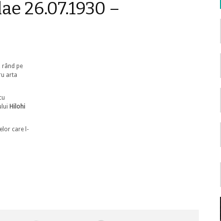
lae 26.07.1930 –
, rând pe
ru arta
cu
ului
Hilohi
lor care l-