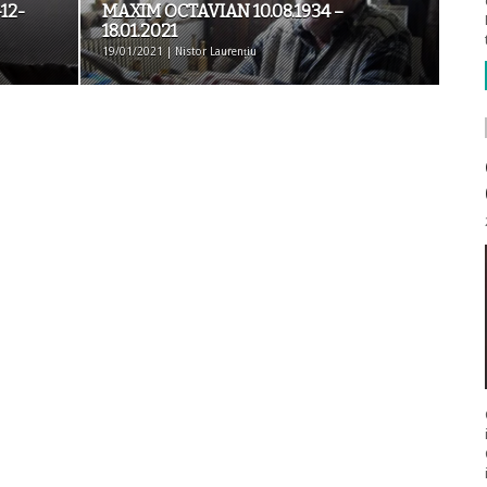
12-
MAXIM OCTAVIAN 10.08.1934 –
18.01.2021
19/01/2021 | Nistor Laurențiu