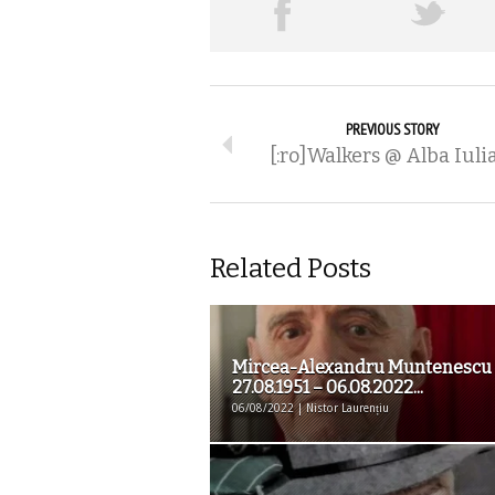
PREVIOUS STORY
[:ro]Walkers @ Alba Iulia
Related Posts
Mircea-Alexandru Muntenescu
27.08.1951 – 06.08.2022...
06/08/2022 | Nistor Laurențiu