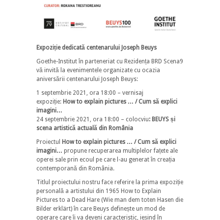
Expoziție dedicată centenarului Joseph Beuys
Goethe-Institut în parteneriat cu Rezidența BRD Scena9
vă invită la evenimentele organizate cu ocazia
aniversării centenarului Joseph Beuys:
1 septembrie 2021, ora 18:00 – vernisaj
expoziție:
How to explain pictures … / Cum să explici
imagini…
24 septembrie 2021, ora 18:00 – colocviu
: BEUYS și
scena artistică actuală din România
Proiectul
How to explain pictures … / Cum să explici
imagini…
propune recuperarea multiplelor fațete ale
operei sale prin ecoul pe care l-au generat în creația
contemporană din România.
Titlul proiectului nostru face referire la prima expoziție
personală a artistului din 1965 How to Explain
Pictures to a Dead Hare (Wie man dem toten Hasen die
Bilder erklärt) în care Beuys definește un mod de
operare care îi va deveni caracteristic, ieșind în