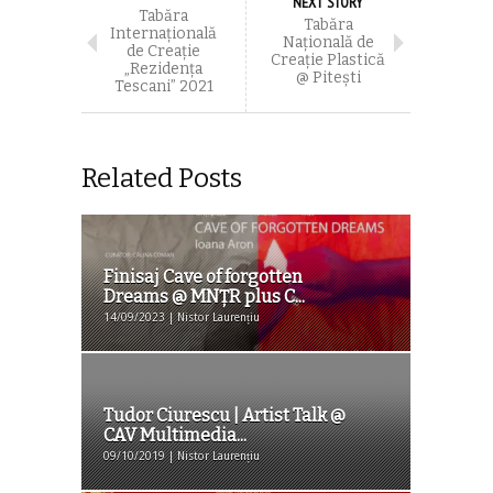
NEXT STORY
Tabăra
Tabăra
Internațională
Națională de
de Creație
Creație Plastică
„Rezidența
@ Pitești
Tescani” 2021
Related Posts
Finisaj Cave of forgotten
Dreams @ MNŢR plus C...
14/09/2023 | Nistor Laurențiu
Tudor Ciurescu | Artist Talk @
CAV Multimedia...
09/10/2019 | Nistor Laurențiu