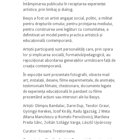
întâmpinarea publicului în receptarea experienței
artistice, prin limbaj și dialog.
Beuys a fost un artist angajat social, politic, a militat
pentru drepturile omului, pentru protejarea mediului,
pentru construirea unei legături cu comunitatea, a
definitivat un model pentru practica artistică și
educațională contemporană.
Artiștii participanți sunt personalități care, prin opera
lor și implicarea socială, formativă/pedagogică, au
repoziționat abordarea generațiilor următoare față de
creația contemporană.
În expoziție sunt prezentate fotografii, obiecte mail
art, instalații, desene, filme experimentale, de animație,
testimoniale filmate, chestionare, documente legate
de experiența educațională în pandant cu filme
prezentând acțiuni sau interviuri ale lui Beuys.
Artiști: Olimpiu Bandalac, Darie Dup, Teodor Graur,
Gyöngyi Kerekes, Iosif Király, Radu Igazság, 2 Meta
(Maria Manolescu și Romelo Pervolovici), Marilena
Preda Sânc, Zoltán Szilágyi Varga, László Ujvárossy
Curator: Roxana Trestioreanu