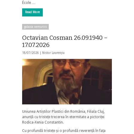
École …
Read More
galaxia nemuririi
Octavian Cosman 26.09.1940 –
17.07.2026
18/07/2026 |
Nistor Laurențiu
Uniunea Artiștilor Plastici din România, Filiala Cluj,
anunță cu tristețe trecerea în etermitate a pictoriței
Rodica-Xenia Constantin.
Cu profundă tristețe și o profundă reverență în fața