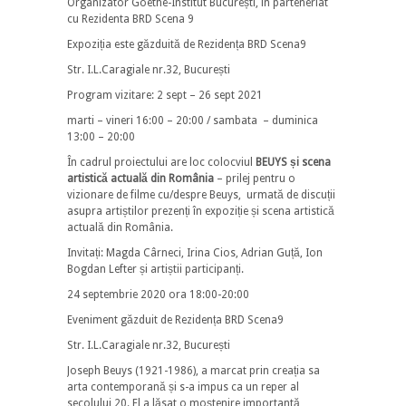
Organizator Goethe-Institut București, în parteneriat
cu Rezidenta BRD Scena 9
Expoziția este găzduită de Rezidența BRD Scena9
Str. I.L.Caragiale nr.32, București
Program vizitare: 2 sept – 26 sept 2021
marti – vineri 16:00 – 20:00 / sambata – duminica
13:00 – 20:00
În cadrul proiectului are loc colocviul
BEUYS și scena
artistică actuală din România
– prilej pentru o
vizionare de filme cu/despre Beuys, urmată de discuții
asupra artiștilor prezenți în expoziție și scena artistică
actuală din România.
Invitați: Magda Cârneci, Irina Cios, Adrian Guță, Ion
Bogdan Lefter și artiștii participanți.
24 septembrie 2020 ora 18:00-20:00
Eveniment găzduit de Rezidența BRD Scena9
Str. I.L.Caragiale nr.32, București
Joseph Beuys (1921-1986), a marcat prin creația sa
arta contemporană și s-a impus ca un reper al
secolului 20. El a lăsat o moștenire importantă