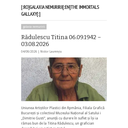
[:RO]GALAXIA NEMURIRII[:EN]THE IMMORTALS
GALLAXY[:]
galaxia nemuririi
Rădulescu Titina 06.09.1942 –
03.08.2026
04/08/2026 |
Nistor Laurențiu
Uniunea Artiștilor Plastici din Rpmânia, Filiala Grafică
București și colectivul Muzeului Național al Satului i
„Dimitrie Gusti”, anunță cu durere în suflet și își ia
rămas bun de la Titina Rădulescu, un grafician