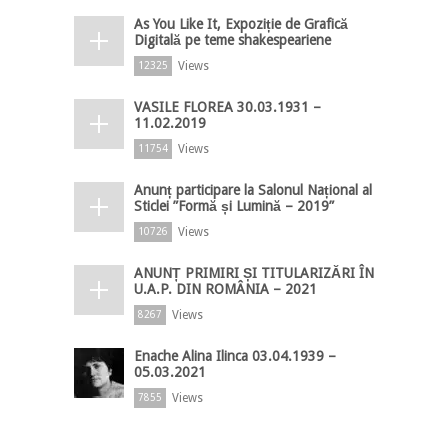
As You Like It, Expoziție de Grafică
Digitală pe teme shakespeariene
Views
12325
VASILE FLOREA 30.03.1931 –
11.02.2019
Views
11754
Anunț participare la Salonul Național al
Sticlei ”Formă și Lumină – 2019”
Views
10726
ANUNȚ PRIMIRI ȘI TITULARIZĂRI ÎN
U.A.P. DIN ROMÂNIA – 2021
Views
8267
Enache Alina Ilinca 03.04.1939 –
05.03.2021
Views
7855