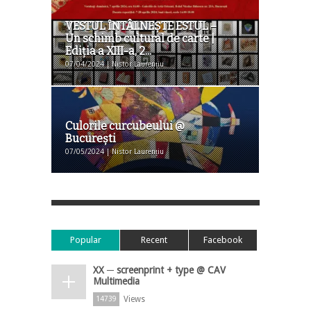
VESTUL ȊNTÂLNEŞTE ESTUL –
Un schimb cultural de carte |
Ediţia a XIII-a, 2...
07/04/2024 | Nistor Laurențiu
Culorile curcubeului @
Bucureşti
07/05/2024 | Nistor Laurențiu
Popular
Recent
Facebook
XX ─ screenprint + type @ CAV
Multimedia
Views
14739