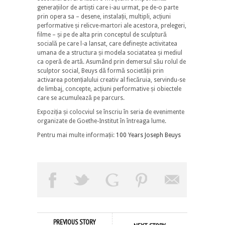
generațiilor de artiști care i-au urmat, pe de-o parte
prin opera sa – desene, instalații, multipli, acțiuni
performative și relicve-martori ale acestora, prelegeri,
filme – și pe de alta prin conceptul de sculptură
socială pe care l-a lansat, care definește activitatea
umana de a structura și modela sociatatea și mediul
ca operă de artă. Asumând prin demersul său rolul de
sculptor social, Beuys dă formă societății prin
activarea potențialului creativ al fiecăruia, servindu-se
de limbaj, concepte, acțiuni performative și obiectele
care se acumulează pe parcurs.
Expoziția și colocviul se înscriu în seria de evenimente
organizate de Goethe-Institut în întreaga lume.
Pentru mai multe informații:
100 Years Joseph Beuys
PREVIOUS STORY