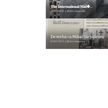
𝐓𝐡𝐞 𝐈𝐧𝐭𝐞𝐫𝐧𝐚𝐭𝐢𝐨𝐧𝐚𝐥 𝐌𝐚𝐢�...
15/07/2026 | Nistor Laurențiu
De vorbă cu Mihai Sârbulescu
02/03/2021 | Nistor Laurențiu