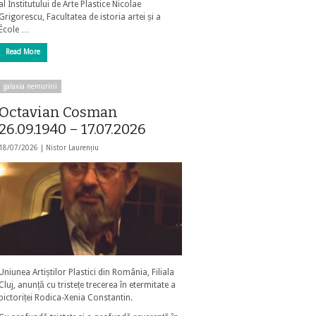
al Institutului de Arte Plastice Nicolae
Grigorescu, Facultatea de istoria artei și a
École …
Read More
galaxia nemuririi
Octavian Cosman
26.09.1940 – 17.07.2026
18/07/2026 |
Nistor Laurențiu
Uniunea Artiștilor Plastici din România, Filiala
Cluj, anunță cu tristețe trecerea în etermitate a
pictoriței Rodica-Xenia Constantin.