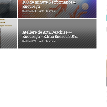
100 de minute. Performance @
Bucureşti
02/04/2024 | Nistor Laurențiu
Ateliere de Artă Deschise @
București – Ediția Enescu 2019...
02/09/2019 | Nistor Laurențiu