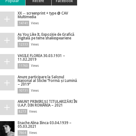
Popular
Recent
Facebook
XX ─ screenprint + type @ CAV
Multimedia
14741
Views
As You Like It, Expoziție de Grafică
Digitală pe teme shakespeariene
12333
Views
VASILE FLOREA 30.03.1931 –
11.02.2019
11760
Views
Anunț participare la Salonul
Național al Sticlei ”Formă și Lumină
– 2019”
10731
Views
ANUNȚ PRIMIRI ȘI TITULARIZĂRI ÎN
U.A.P. DIN ROMÂNIA – 2021
8273
Views
Enache Alina Ilinca 03.04.1939 –
05.03.2021
7864
Views