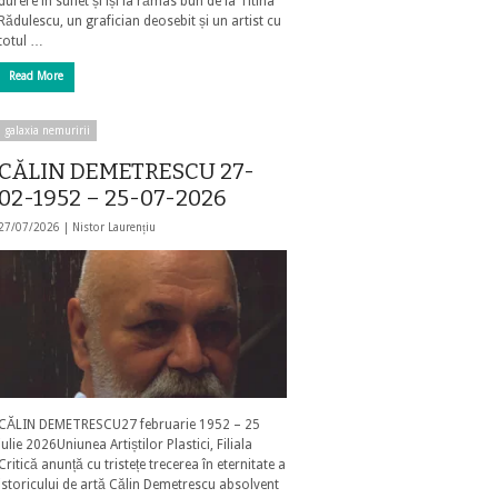
durere în suflet și își ia rămas bun de la Titina
Rădulescu, un grafician deosebit și un artist cu
totul …
Read More
galaxia nemuririi
CĂLIN DEMETRESCU 27-
02-1952 – 25-07-2026
27/07/2026 |
Nistor Laurențiu
CĂLIN DEMETRESCU27 februarie 1952 – 25
iulie 2026Uniunea Artiștilor Plastici, Filiala
Critică anunță cu tristețe trecerea în eternitate a
istoricului de artă Călin Demetrescu absolvent