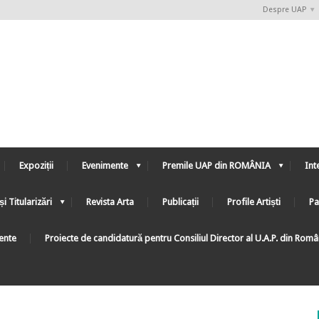
Despre UAP
Expoziții
Evenimente
Premile UAP din ROMÂNIA
Int
și Titularizări
Revista Arta
Publicații
Profile Artiști
Pa
ente
Proiecte de candidatură pentru Consiliul Director al U.A.P. din Rom