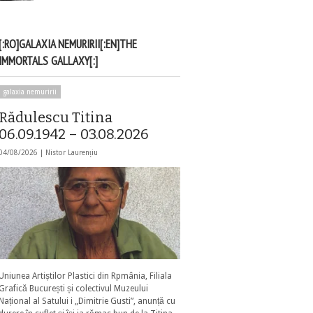
[:RO]GALAXIA NEMURIRII[:EN]THE
IMMORTALS GALLAXY[:]
galaxia nemuririi
Rădulescu Titina
06.09.1942 – 03.08.2026
04/08/2026 |
Nistor Laurențiu
Uniunea Artiștilor Plastici din Rpmânia, Filiala
Grafică București și colectivul Muzeului
Național al Satului i „Dimitrie Gusti”, anunță cu