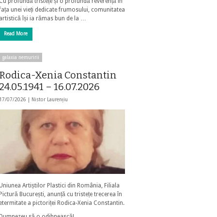
Cu profundă tristețe și o profundă reverență în
fața unei vieți dedicate frumosului, comunitatea
artistică își ia rămas bun de la …
Read More
galaxia nemuririi
Rodica-Xenia Constantin
24.05.1941 – 16.07.2026
17/07/2026 |
Nistor Laurențiu
Uniunea Artiștilor Plastici din România, Filiala
Pictură București, anunță cu tristețe trecerea în
etermitate a pictoriței Rodica-Xenia Constantin.
Dumnezeu să o odihnească!