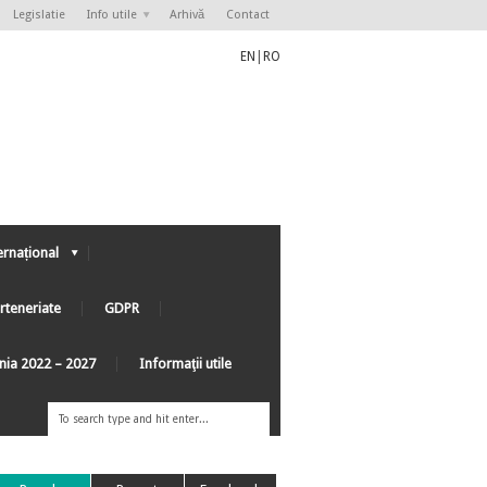
Legislatie
Info utile
Arhivă
Contact
EN
|
RO
ernațional
rteneriate
GDPR
ânia 2022 – 2027
Informaţii utile