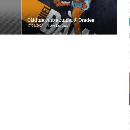
Căldura cuib a ruinei @ Oradea
17/08/2021 | Nistor Laurențiu