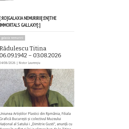
[:RO]GALAXIA NEMURIRII[:EN]THE
IMMORTALS GALLAXY[:]
galaxia nemuririi
Rădulescu Titina
06.09.1942 – 03.08.2026
04/08/2026 |
Nistor Laurențiu
Uniunea Artiștilor Plastici din Rpmânia, Filiala
Grafică București și colectivul Muzeului
Național al Satului i „Dimitrie Gusti”, anunță cu