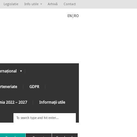
Legislatie
Info utile
Arhivă
Contact
EN
|
RO
ernațional
rteneriate
GDPR
ânia 2022 – 2027
Informaţii utile