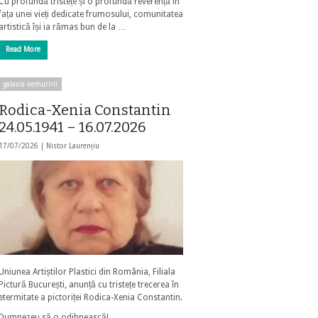
Cu profundă tristețe și o profundă reverență în
fața unei vieți dedicate frumosului, comunitatea
artistică își ia rămas bun de la …
Read More
galaxia nemuririi
Rodica-Xenia Constantin
24.05.1941 – 16.07.2026
17/07/2026 |
Nistor Laurențiu
Uniunea Artiștilor Plastici din România, Filiala
Pictură București, anunță cu tristețe trecerea în
etermitate a pictoriței Rodica-Xenia Constantin.
Dumnezeu să o odihnească!