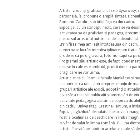
Artistul vizual și graficianul László Ujvárossy,
personală, își propune o amplă sinteză a creației 
Romano-Catolic, sub titlul Ieșirea din cadru.
Expoziția, cu un concept inedit, care se va desch
activitatea sa de grafician și pedagog, precum ș
parcursul artistic al autorului, de la debutul să
„Prin firea mea am ieșit întotdeauna din cadru… 
numeroase lucrări interdisciplinare: am tratat 
broderie ca pe o gravură, fotomontajul ca pe un
Programul său artistic este, de fapt, condensat î
ne iese în cale este umbrită, privită dintr-o part
dragi care ne vor urma.
Artist distins cu Premiul Mihály Munkácsy și m
din tinerețe ca unul dintre reprezentanții de ma
grupări artistice ale epocii, adoptând o atitudi
diversă: a realizat publicații și amenajări de vi
activitate pedagogică alături de copii cu dizabi
din cadrul Universității Creștine Partium, a iniți
Expoziția găzduită de palatul baroc va fi inaugu
rosti alocuțiunea de deschidere în limba maghi
cuvânt de salut în limba română. Cu una dintre 
artistul îi invită pe iubitorii artelor vizuale s