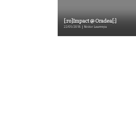
[:ro]Impact @ Oradea[:]
22/05/2018 | Nistor Laurențiu