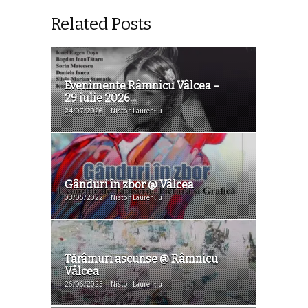
Related Posts
Evenimente Râmnicu Vâlcea –
29 iulie 2026...
24/07/2026 | Nistor Laurențiu
Gânduri în zbor @ Vâlcea
03/05/2022 | Nistor Laurențiu
Tărâmuri ascunse @ Râmnicu
Vâlcea
26/06/2023 | Nistor Laurențiu