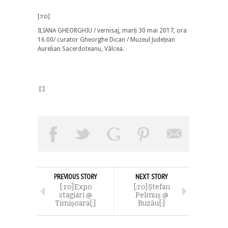
[:ro]
ILIANA GHEORGHIU / vernisaj, marți 30 mai 2017, ora
16.00/ curator Gheorghe Dican / Muzeul Județean
Aurelian Sacerdoteanu, Vâlcea.
[:]
PREVIOUS STORY
NEXT STORY
[:ro]Expo
[:ro]Ștefan
stagiari @
Pelmuș @
Timișoara[:]
Buzău[:]