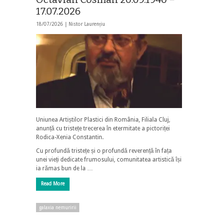
17.07.2026
18/07/2026 |
Nistor Laurențiu
Uniunea Artiștilor Plastici din România, Filiala Cluj,
anunță cu tristețe trecerea în etermitate a pictoriței
Rodica-Xenia Constantin.
Cu profundă tristețe și o profundă reverență în fața
unei vieți dedicate frumosului, comunitatea artistică își
ia rămas bun de la …
Read More
galaxia nemuririi