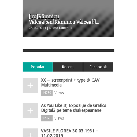
[:ro]Râmnicu
Vâlcea[:en]Râmnicu Vâlcea[:]...
28/10/2014 | Nistor Laurențiu
Popular
Recent
Facebook
XX ─ screenprint + type @ CAV
Multimedia
Views
14739
As You Like It, Expoziție de Grafică
Digitală pe teme shakespeariene
Views
12325
VASILE FLOREA 30.03.1931 –
11.02.2019