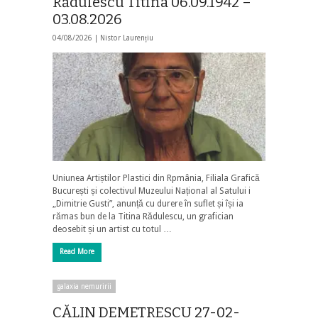
Rădulescu Titina 06.09.1942 –
03.08.2026
04/08/2026 |
Nistor Laurențiu
Uniunea Artiștilor Plastici din Rpmânia, Filiala Grafică
București și colectivul Muzeului Național al Satului i
„Dimitrie Gusti”, anunță cu durere în suflet și își ia
rămas bun de la Titina Rădulescu, un grafician
deosebit și un artist cu totul …
Read More
galaxia nemuririi
CĂLIN DEMETRESCU 27-02-