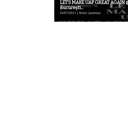
LET’S MAKE UAP GREAT AGAIN 
București...
03/07/2021 | Nistor Laurențiu