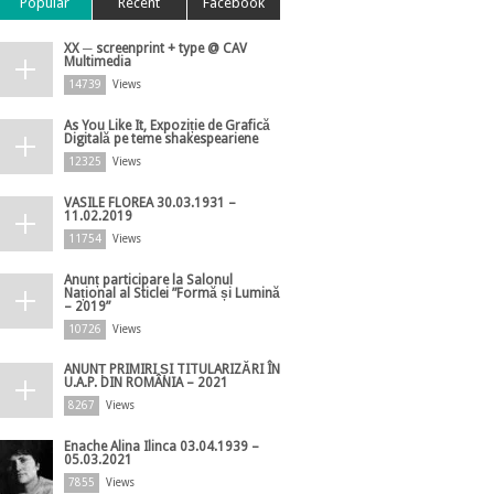
Popular
Recent
Facebook
XX ─ screenprint + type @ CAV
Multimedia
14739
Views
As You Like It, Expoziție de Grafică
Digitală pe teme shakespeariene
12325
Views
VASILE FLOREA 30.03.1931 –
11.02.2019
11754
Views
Anunț participare la Salonul
Național al Sticlei ”Formă și Lumină
– 2019”
10726
Views
ANUNȚ PRIMIRI ȘI TITULARIZĂRI ÎN
U.A.P. DIN ROMÂNIA – 2021
8267
Views
Enache Alina Ilinca 03.04.1939 –
05.03.2021
7855
Views