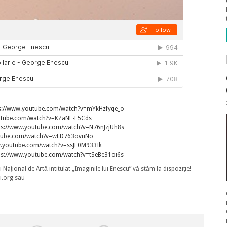
s://www.youtube.com/watch?v=mYkHzfyqe_o
utube.com/watch?v=KZaNE-E5Cds
ps://www.youtube.com/watch?v=N76nJzjUh8s
utube.com/watch?v=wLD763ovuNo
w.youtube.com/watch?v=ssJF0M933Ik
ps://www.youtube.com/watch?v=tSeBe31oi6s
ațional de Artă intitulat „Imaginile lui Enescu” vă stăm la dispoziție!
i.org sau