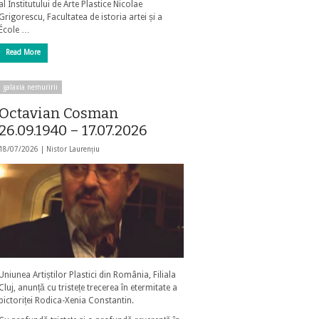
al Institutului de Arte Plastice Nicolae
Grigorescu, Facultatea de istoria artei și a
École …
Read More
galaxia nemuririi
Octavian Cosman
26.09.1940 – 17.07.2026
18/07/2026 |
Nistor Laurențiu
Uniunea Artiștilor Plastici din România, Filiala
Cluj, anunță cu tristețe trecerea în etermitate a
pictoriței Rodica-Xenia Constantin.