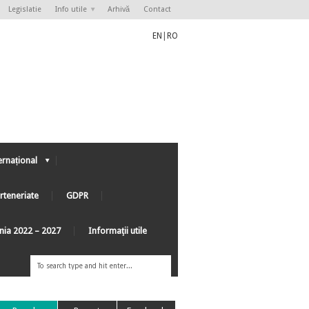
Legislatie
Info utile
Arhivă
Contact
EN
|
RO
ernațional
rteneriate
GDPR
ânia 2022 – 2027
Informaţii utile