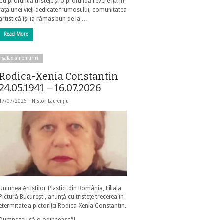
Cu profundă tristețe și o profundă reverență în
fața unei vieți dedicate frumosului, comunitatea
artistică își ia rămas bun de la …
Read More
galaxia nemuririi
Rodica-Xenia Constantin
24.05.1941 – 16.07.2026
17/07/2026 |
Nistor Laurențiu
Uniunea Artiștilor Plastici din România, Filiala
Pictură București, anunță cu tristețe trecerea în
etermitate a pictoriței Rodica-Xenia Constantin.
Dumnezeu să o odihnească!