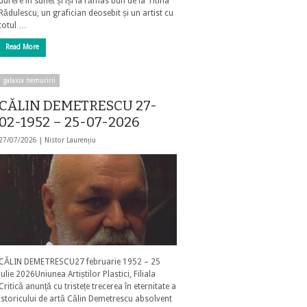
durere în suflet și își ia rămas bun de la Titina
Rădulescu, un grafician deosebit și un artist cu
totul …
Read More
galaxia nemuririi
CĂLIN DEMETRESCU 27-
02-1952 – 25-07-2026
27/07/2026 |
Nistor Laurențiu
CĂLIN DEMETRESCU27 februarie 1952 – 25
iulie 2026Uniunea Artiștilor Plastici, Filiala
Critică anunță cu tristețe trecerea în eternitate a
istoricului de artă Călin Demetrescu absolvent