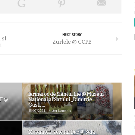
NEXT STORY
 și
Zurlele @ CCPB
i
Iarmaroc de Sfântul Ilie @ Muzeul
” @
Naţional al Satului „Dimitrie
Gusti”...
15/07/2021 | Nistor Laurențiu
Metamorfozele lui Dao @ Sala