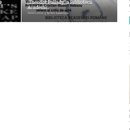
@
„Theodor Pallady” a Bibliotecii
Academi...
30/05/2026 | Nistor Laurențiu