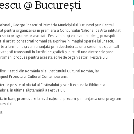
nescu @ București
țional „George Enescu” și Primăria Municipiului București prin Centrul
iat pentru organizarea în premieră a Concursului Național de Artă intitulat
n seria programelor asociate Festivalului și va invita studenți, proaspăt
a și artiști consacrați români să exprime în imagini operele lui Enescu.
 a lunii iunie și va fi anunțată prin deschiderea unei sesiuni de open call
 invitați să transpună în lucrări de grafică și pictură una dintre cele șase
omân, propuse pentru această ediție de organizatorii Festivalului
ilor Plastici din România și al Institutului Cultural Român, iar
rijinul Proiectului Cultural Contemporanii.
erior pe site-ul oficial al Festivalului și vor fi expuse la Biblioteca
brie, în ultima săptămână a Festivalului.
onsta în bani, promovare la nivel național precum și finanțarea unui program
ursului.
nt: