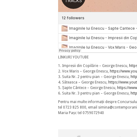
LINKURI YOUTUBE
1. Impresii din Copilărie – George Enescu,
http
2. Vox Maris – George Enescu,
https://www.yo
3. Suita Nr. 2 pentru pian – George Enescu,
htt
4. Săteasca – George Enescu,
https://www.yo
5. Șapte Cântece – George Enescu,
https://ww
6. Suita Nr. 3 pentru pian – George Enescu,
htt
Pentru mai multe informații despre Concursului N
tel 0723 825 800, email simina@contemporani
Maria Pașc tel 0759072940