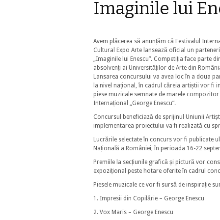
Imaginile lui E
Avem plăcerea să anunțăm că Festivalul Interna
Cultural Expo Arte lansează oficial un partener
„Imaginile lui Enescu”. Competiția face parte di
absolvenți ai Universităților de Arte din Români
Lansarea concursului va avea loc în a doua parte
la nivel național, în cadrul căreia artiștii vor fi
piese muzicale semnate de marele compozitor r
Internațional „George Enescu”.
Concursul beneficiază de sprijinul Uniunii Artișt
implementarea proiectului va fi realizată cu sp
Lucrările selectate în concurs vor fi publicate ult
Națională a României, în perioada 16-22 septem
Premiile la secțiunile grafică și pictură vor c
expozițional peste hotare oferite în cadrul conc
Piesele muzicale ce vor fi sursă de inspirație su
1. Impresii din Copilărie – George Enescu
2. Vox Maris – George Enescu