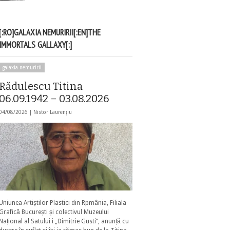
[:RO]GALAXIA NEMURIRII[:EN]THE
IMMORTALS GALLAXY[:]
galaxia nemuririi
Rădulescu Titina
06.09.1942 – 03.08.2026
04/08/2026 |
Nistor Laurențiu
Uniunea Artiștilor Plastici din Rpmânia, Filiala
Grafică București și colectivul Muzeului
Național al Satului i „Dimitrie Gusti”, anunță cu