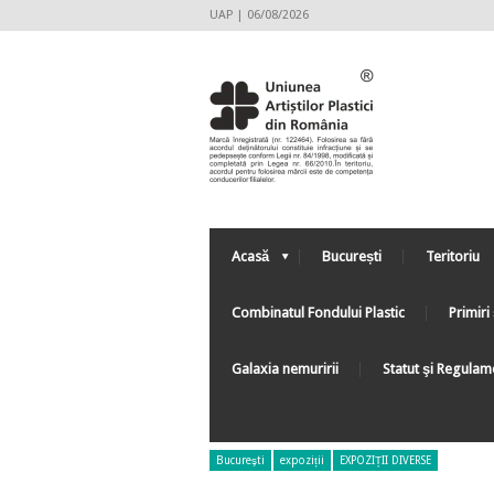
UAP | 06/08/2026
Acasă
București
Teritoriu
Combinatul Fondului Plastic
Primiri 
Galaxia nemuririi
Statut şi Regulam
Bucureşti
expoziții
EXPOZIȚII DIVERSE