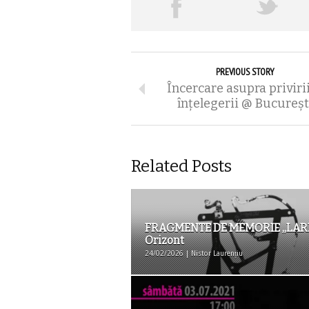
PREVIOUS STORY
Încercare asupra privirii
înțelegerii @ Bucureșt
Related Posts
FRAGMENTE DE MEMORIE ,,LARI
Orizont
24/02/2026 | Nistor Laurențiu