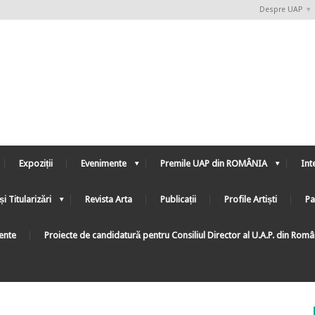
Despre UAP
Expoziții
Evenimente
Premile UAP din ROMÂNIA
Int
și Titularizări
Revista Arta
Publicații
Profile Artiști
Pa
ente
Proiecte de candidatură pentru Consiliul Director al U.A.P. din Rom