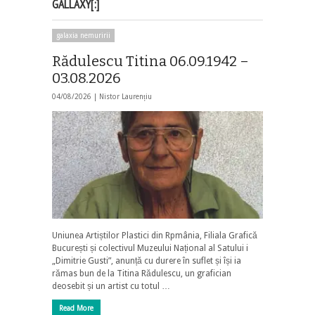
GALLAXY[:]
galaxia nemuririi
Rădulescu Titina 06.09.1942 –
03.08.2026
04/08/2026 |
Nistor Laurențiu
Uniunea Artiștilor Plastici din Rpmânia, Filiala Grafică
București și colectivul Muzeului Național al Satului i
„Dimitrie Gusti”, anunță cu durere în suflet și își ia
rămas bun de la Titina Rădulescu, un grafician
deosebit și un artist cu totul …
Read More