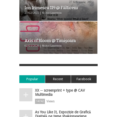
Ion Irimescu 119 @ Fălticeni
27/02/2022 | Nistor Laurențiu
Axis of Bloom @ Timișoara
02/03/2026 | Nistor Laurențiu
Popular
Recent
Facebook
XX ─ screenprint + type @ CAV
Multimedia
Views
14742
As You Like It, Expoziție de Grafică
Digitală pe teme shakespeariene