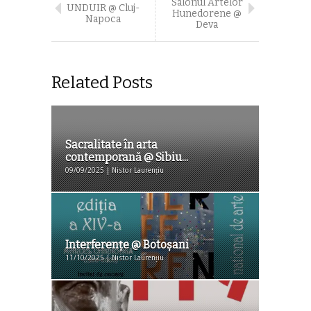
Salonul Artelor
UNDUIR @ Cluj-
Hunedorene @
Napoca
Deva
Related Posts
Sacralitate în arta
contemporană @ Sibiu...
09/09/2025 | Nistor Laurențiu
Interferenţe @ Botoşani
11/10/2025 | Nistor Laurențiu