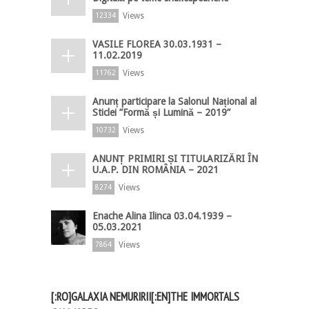
Views
12334
VASILE FLOREA 30.03.1931 –
11.02.2019
Views
11762
Anunț participare la Salonul Național al
Sticlei ”Formă și Lumină – 2019”
Views
10732
ANUNȚ PRIMIRI ȘI TITULARIZĂRI ÎN
U.A.P. DIN ROMÂNIA – 2021
Views
8274
Enache Alina Ilinca 03.04.1939 –
05.03.2021
Views
7864
[:RO]GALAXIA NEMURIRII[:EN]THE IMMORTALS