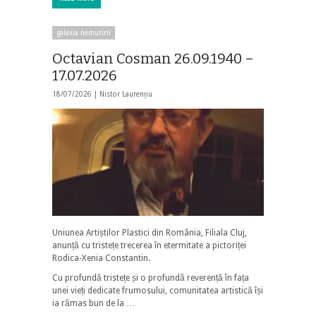
galaxia nemuririi
Octavian Cosman 26.09.1940 –
17.07.2026
18/07/2026 |
Nistor Laurențiu
Uniunea Artiștilor Plastici din România, Filiala Cluj,
anunță cu tristețe trecerea în etermitate a pictoriței
Rodica-Xenia Constantin.
Cu profundă tristețe și o profundă reverență în fața
unei vieți dedicate frumosului, comunitatea artistică își
ia rămas bun de la …