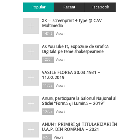
Popular
Recent
Facebook
XX ─ screenprint + type @ CAV
Multimedia
Views
14743
As You Like It, Expoziție de Grafică
Digitală pe teme shakespeariene
Views
12334
VASILE FLOREA 30.03.1931 –
11.02.2019
Views
11762
Anunț participare la Salonul Național al
Sticlei ”Formă și Lumină – 2019”
Views
10732
ANUNȚ PRIMIRI ȘI TITULARIZĂRI ÎN
U.A.P. DIN ROMÂNIA – 2021
Views
8276