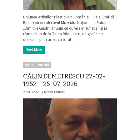
Uniunea Artiștilor Plastici din Rpmânia, Filiala Grafică
București și colectivul Muzeului Național al Satului i
„Dimitrie Gusti”, anunță cu durere în suflet și își ia
rămas bun de la Titina Rădulescu, un grafician
deosebit și un artist cu totul …
Read More
galaxia nemuririi
CĂLIN DEMETRESCU 27-02-
1952 – 25-07-2026
27/07/2026 |
Nistor Laurențiu