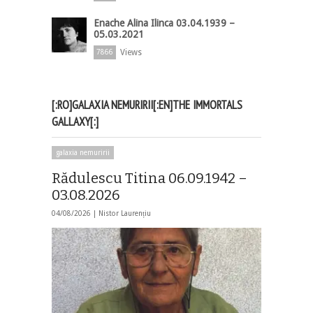
Enache Alina Ilinca 03.04.1939 –
05.03.2021
Views
7866
[:RO]GALAXIA NEMURIRII[:EN]THE IMMORTALS
GALLAXY[:]
galaxia nemuririi
Rădulescu Titina 06.09.1942 –
03.08.2026
04/08/2026 |
Nistor Laurențiu