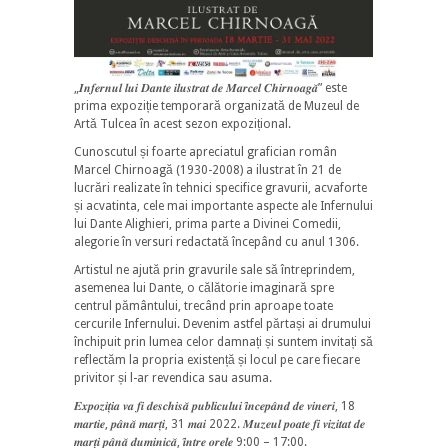
„𝑰𝒏𝒇𝒆𝒓𝒏𝒖𝒍 𝒍𝒖𝒊 𝑫𝒂𝒏𝒕𝒆 𝒊𝒍𝒖𝒔𝒕𝒓𝒂𝒕 𝒅𝒆 𝑴𝒂𝒓𝒄𝒆𝒍 𝑪𝒉𝒊𝒓𝒏𝒐𝒂𝒈𝒂̆” este
prima expoziție temporară organizată de Muzeul de
Artă Tulcea în acest sezon expozițional.
Cunoscutul și foarte apreciatul grafician român
Marcel Chirnoagă (1930-2008) a ilustrat în 21 de
lucrări realizate în tehnici specifice gravurii, acvaforte
și acvatinta, cele mai importante aspecte ale Infernului
lui Dante Alighieri, prima parte a Divinei Comedii,
alegorie în versuri redactată începând cu anul 1306.
Artistul ne ajută prin gravurile sale să întreprindem,
asemenea lui Dante, o călătorie imaginară spre
centrul pământului, trecând prin aproape toate
cercurile Infernului. Devenim astfel părtași ai drumului
închipuit prin lumea celor damnați și suntem invitați să
reflectăm la propria existență și locul pe care fiecare
privitor și l-ar revendica sau asuma.
𝑬𝒙𝒑𝒐𝒛𝒊𝒕̦𝒊𝒂 𝒗𝒂 𝒇𝒊 𝒅𝒆𝒔𝒄𝒉𝒊𝒔𝒂̆ 𝒑𝒖𝒃𝒍𝒊𝒄𝒖𝒍𝒖𝒊 𝒊̂𝒏𝒄𝒆𝒑𝒂̂𝒏𝒅 𝒅𝒆 𝒗𝒊𝒏𝒆𝒓𝒊, 18
𝒎𝒂𝒓𝒕𝒊𝒆, 𝒑𝒂̂𝒏𝒂̆ 𝒎𝒂𝒓𝒕̦𝒊, 31 𝒎𝒂𝒊 2022. 𝑴𝒖𝒛𝒆𝒖𝒍 𝒑𝒐𝒂𝒕𝒆 𝒇𝒊 𝒗𝒊𝒛𝒊𝒕𝒂𝒕 𝒅𝒆
𝒎𝒂𝒓𝒕̦𝒊 𝒑𝒂̂𝒏𝒂̆ 𝒅𝒖𝒎𝒊𝒏𝒊𝒄𝒂̆, 𝒊̂𝒏𝒕𝒓𝒆 𝒐𝒓𝒆𝒍𝒆 9:00 – 17:00.