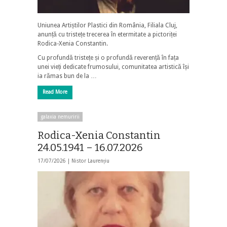
Uniunea Artiștilor Plastici din România, Filiala Cluj,
anunță cu tristețe trecerea în etermitate a pictoriței
Rodica-Xenia Constantin.
Cu profundă tristețe și o profundă reverență în fața
unei vieți dedicate frumosului, comunitatea artistică își
ia rămas bun de la …
Read More
galaxia nemuririi
Rodica-Xenia Constantin
24.05.1941 – 16.07.2026
17/07/2026 |
Nistor Laurențiu