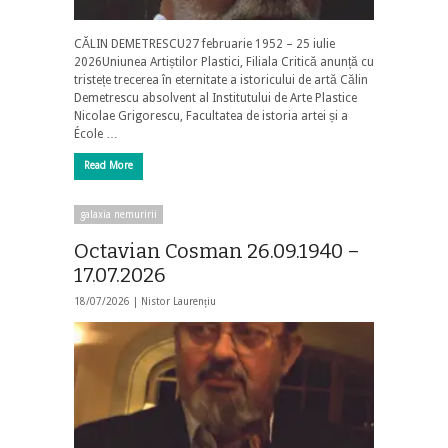
CĂLIN DEMETRESCU27 februarie 1952 – 25 iulie
2026Uniunea Artiștilor Plastici, Filiala Critică anunță cu
tristețe trecerea în eternitate a istoricului de artă Călin
Demetrescu absolvent al Institutului de Arte Plastice
Nicolae Grigorescu, Facultatea de istoria artei și a
École …
Read More
galaxia nemuririi
Octavian Cosman 26.09.1940 –
17.07.2026
18/07/2026 |
Nistor Laurențiu