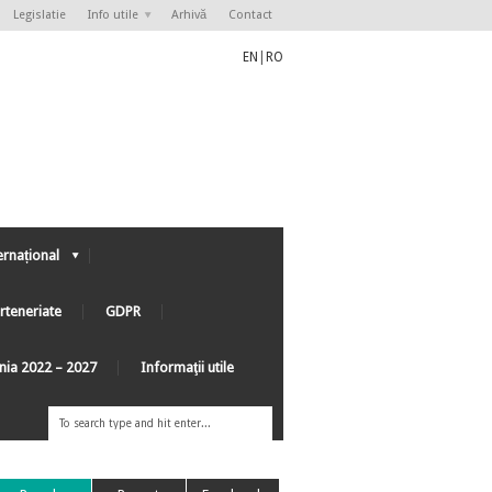
Legislatie
Info utile
Arhivă
Contact
EN
|
RO
ernațional
rteneriate
GDPR
ânia 2022 – 2027
Informaţii utile