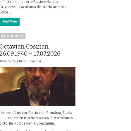
al Institutului de Arte Plastice Nicolae
Grigorescu, Facultatea de istoria artei și a
École …
Read More
galaxia nemuririi
Octavian Cosman
26.09.1940 – 17.07.2026
18/07/2026 |
Nistor Laurențiu
Uniunea Artiștilor Plastici din România, Filiala
Cluj, anunță cu tristețe trecerea în etermitate a
pictoriței Rodica-Xenia Constantin.