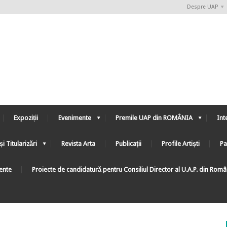
Despre UAP
Expoziții
Evenimente
Premile UAP din ROMÂNIA
Int
și Titularizări
Revista Arta
Publicații
Profile Artiști
Pa
ente
Proiecte de candidatură pentru Consiliul Director al U.A.P. din Rom