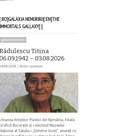
[:RO]GALAXIA NEMURIRII[:EN]THE
IMMORTALS GALLAXY[:]
galaxia nemuririi
Rădulescu Titina
06.09.1942 – 03.08.2026
04/08/2026 |
Nistor Laurențiu
Uniunea Artiștilor Plastici din Rpmânia, Filiala
Grafică București și colectivul Muzeului
Național al Satului i „Dimitrie Gusti”, anunță cu