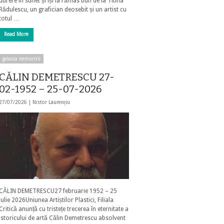
durere în suflet și își ia rămas bun de la Titina
Rădulescu, un grafician deosebit și un artist cu
totul …
Read More
galaxia nemuririi
CĂLIN DEMETRESCU 27-
02-1952 – 25-07-2026
27/07/2026 |
Nistor Laurențiu
CĂLIN DEMETRESCU27 februarie 1952 – 25
iulie 2026Uniunea Artiștilor Plastici, Filiala
Critică anunță cu tristețe trecerea în eternitate a
istoricului de artă Călin Demetrescu absolvent