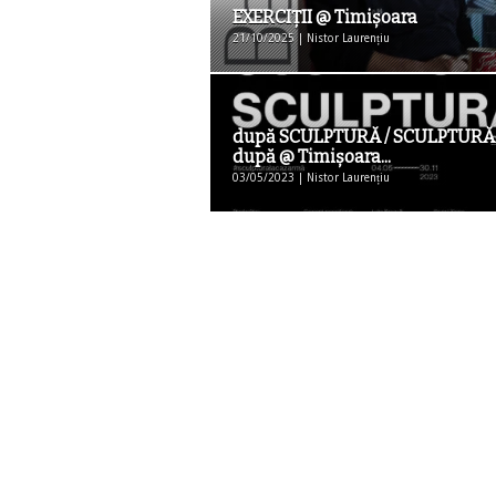
EXERCIȚII @ Timişoara
21/10/2025 | Nistor Laurențiu
după SCULPTURĂ / SCULPTURĂ
după @ Timişoara...
03/05/2023 | Nistor Laurențiu