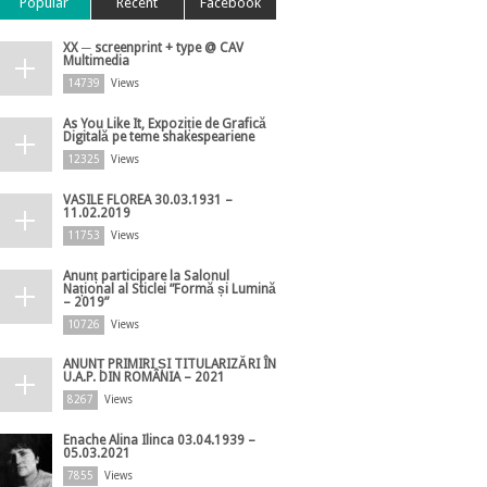
Popular
Recent
Facebook
XX ─ screenprint + type @ CAV
Multimedia
14739
Views
As You Like It, Expoziție de Grafică
Digitală pe teme shakespeariene
12325
Views
VASILE FLOREA 30.03.1931 –
11.02.2019
11753
Views
Anunț participare la Salonul
Național al Sticlei ”Formă și Lumină
– 2019”
10726
Views
ANUNȚ PRIMIRI ȘI TITULARIZĂRI ÎN
U.A.P. DIN ROMÂNIA – 2021
8267
Views
Enache Alina Ilinca 03.04.1939 –
05.03.2021
7855
Views