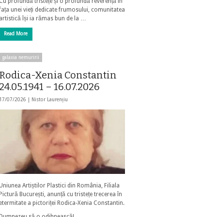
Cu profundă tristețe și o profundă reverență în
fața unei vieți dedicate frumosului, comunitatea
artistică își ia rămas bun de la …
Read More
galaxia nemuririi
Rodica-Xenia Constantin
24.05.1941 – 16.07.2026
17/07/2026 |
Nistor Laurențiu
Uniunea Artiștilor Plastici din România, Filiala
Pictură București, anunță cu tristețe trecerea în
etermitate a pictoriței Rodica-Xenia Constantin.
Dumnezeu să o odihnească!