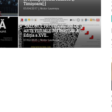
Timișoara[:]
05/04/2017 | Nistor Laurențiu
„SALONUL PROFESORILOR DE
ARTE VIZUALE ÎN TIMIȘOARA” –
Ediția a XVII...
07/02/2025 | Nistor Laurențiu