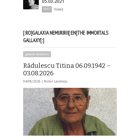
05.03.2021
Views
7857
[:RO]GALAXIA NEMURIRII[:EN]THE IMMORTALS
GALLAXY[:]
galaxia nemuririi
Rădulescu Titina 06.09.1942 –
03.08.2026
04/08/2026 |
Nistor Laurențiu