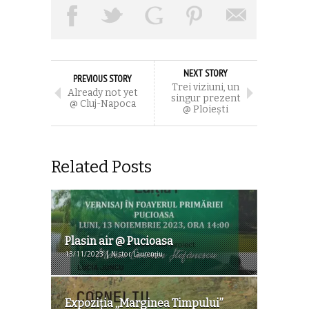
NEXT STORY
PREVIOUS STORY
Trei viziuni, un
Already not yet
singur prezent
@ Cluj-Napoca
@ Ploieşti
Related Posts
Plasin air @ Pucioasa
13/11/2023 | Nistor Laurențiu
Expoziția „Marginea Timpului”