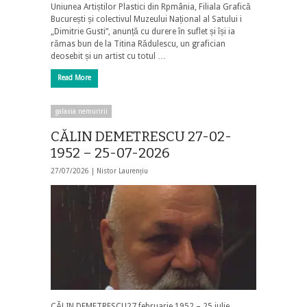
Uniunea Artiștilor Plastici din Rpmânia, Filiala Grafică
București și colectivul Muzeului Național al Satului i
„Dimitrie Gusti”, anunță cu durere în suflet și își ia
rămas bun de la Titina Rădulescu, un grafician
deosebit și un artist cu totul …
Read More
galaxia nemuririi
CĂLIN DEMETRESCU 27-02-
1952 – 25-07-2026
27/07/2026 |
Nistor Laurențiu
CĂLIN DEMETRESCU27 februarie 1952 – 25 iulie