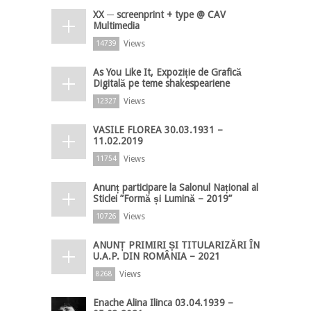
XX ─ screenprint + type @ CAV
Multimedia
Views
14739
As You Like It, Expoziție de Grafică
Digitală pe teme shakespeariene
Views
12327
VASILE FLOREA 30.03.1931 –
11.02.2019
Views
11754
Anunț participare la Salonul Național al
Sticlei ”Formă și Lumină – 2019”
Views
10726
ANUNȚ PRIMIRI ȘI TITULARIZĂRI ÎN
U.A.P. DIN ROMÂNIA – 2021
Views
8268
Enache Alina Ilinca 03.04.1939 –