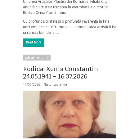
Uniunea Artiștilor Plastici din România, Filiala Cluj,
anunță cu tristețe trecerea în etermitate a pictoriței
Rodica-Xenia Constantin.
Cu profundă tristețe și o profundă reverență în fața
unei vieți dedicate frumosului, comunitatea artistică își
ia rămas bun de la …
Read More
galaxia nemuririi
Rodica-Xenia Constantin
24.05.1941 – 16.07.2026
17/07/2026 |
Nistor Laurențiu