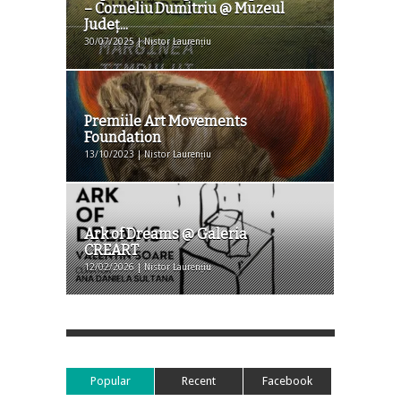
– Corneliu Dumitriu @ Muzeul
Județ...
30/07/2025 | Nistor Laurențiu
Premiile Art Movements
Foundation
13/10/2023 | Nistor Laurențiu
Ark of Dreams @ Galeria
CREART
12/02/2026 | Nistor Laurențiu
Popular
Recent
Facebook