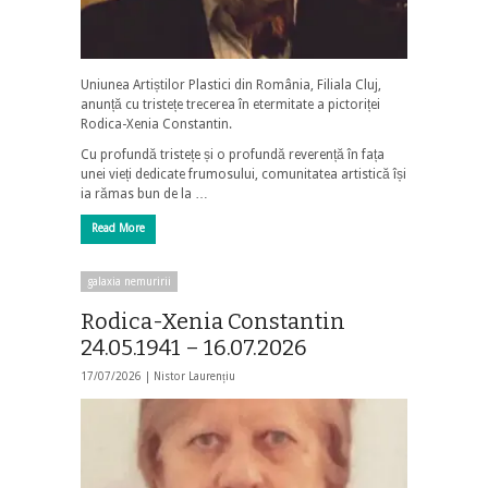
Uniunea Artiștilor Plastici din România, Filiala Cluj,
anunță cu tristețe trecerea în etermitate a pictoriței
Rodica-Xenia Constantin.
Cu profundă tristețe și o profundă reverență în fața
unei vieți dedicate frumosului, comunitatea artistică își
ia rămas bun de la …
Read More
galaxia nemuririi
Rodica-Xenia Constantin
24.05.1941 – 16.07.2026
17/07/2026 |
Nistor Laurențiu