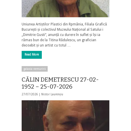
Uniunea Artiștilor Plastici din Rpmânia, Filiala Grafică
București și colectivul Muzeului Național al Satului i
„Dimitrie Gusti”, anunță cu durere în suflet și își ia
rămas bun de la Titina Rădulescu, un grafician
deosebit și un artist cu totul …
Read More
galaxia nemuririi
CĂLIN DEMETRESCU 27-02-
1952 – 25-07-2026
27/07/2026 |
Nistor Laurențiu