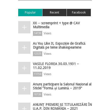
Popular
Recent
Facebook
XX ─ screenprint + type @ CAV
Multimedia
Views
14739
As You Like It, Expoziție de Grafică
Digitală pe teme shakespeariene
Views
12325
VASILE FLOREA 30.03.1931 –
11.02.2019
Views
11754
Anunț participare la Salonul Național al
Sticlei ”Formă și Lumină – 2019”
Views
10726
ANUNȚ PRIMIRI ȘI TITULARIZĂRI ÎN
U.A.P. DIN ROMÂNIA – 2021