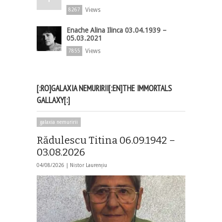
Views
8267
Enache Alina Ilinca 03.04.1939 –
05.03.2021
Views
7855
[:RO]GALAXIA NEMURIRII[:EN]THE IMMORTALS
GALLAXY[:]
galaxia nemuririi
Rădulescu Titina 06.09.1942 –
03.08.2026
04/08/2026 |
Nistor Laurențiu