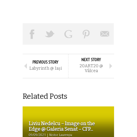
NEXT STORY
PREVIOUS STORY
20ART20 @
Labyrinth @ Iași
Vâlcea
Related Posts
Liviu Nedelcu – Image on the
Edge @ Galeria Senat – CFP...
09/09/2021 | Nistor Laurențiu