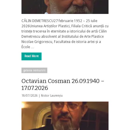
CĂLIN DEMETRESCU27 februarie 1952 – 25 iulie
2026Uniunea Artiștilor Plastici, Filiala Critică anunță cu
tristețe trecerea în eternitate a istoricului de artă Călin
Demetrescu absolvent al Institutului de Arte Plastice
Nicolae Grigorescu, Facultatea de istoria artei și a
École …
Read More
galaxia nemuririi
Octavian Cosman 26.09.1940 –
17.07.2026
18/07/2026 |
Nistor Laurențiu