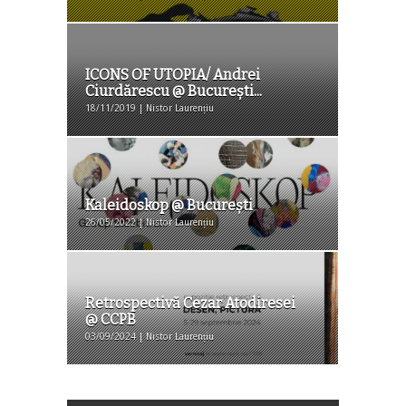
ICONS OF UTOPIA/ Andrei
Ciurdărescu @ București...
18/11/2019 | Nistor Laurențiu
Kaleidoskop @ București
26/05/2022 | Nistor Laurențiu
Retrospectivă Cezar Atodiresei
@ CCPB
03/09/2024 | Nistor Laurențiu