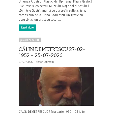
Uniunea Artiștilor Plastici din Rpmânia, Filiala Grafică
București și colectivul Muzeului Național al Satului i
„Dimitrie Gusti”, anunță cu durere în suflet și își ia
rămas bun de la Titina Rădulescu, un grafician
deosebit și un artist cu totul …
Read More
galaxia nemuririi
CĂLIN DEMETRESCU 27-02-
1952 – 25-07-2026
27/07/2026 |
Nistor Laurențiu
CĂLIN DEMETRESCU27 februarie 1952 – 25 iulie