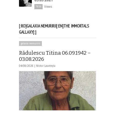
Views
7856
[:RO]GALAXIA NEMURIRII[:EN]THE IMMORTALS
GALLAXY[:]
galaxia nemuririi
Rădulescu Titina 06.09.1942 –
03.08.2026
04/08/2026 |
Nistor Laurențiu