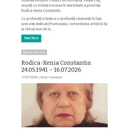
Uniunea Artiștilor Plastici din România, Filiala Cluj,
anunță cu tristețe trecerea în etermitate a pictoriței
Rodica-Xenia Constantin.
Cu profundă tristețe și o profundă reverență în fața
unei vieți dedicate frumosului, comunitatea artistică își
ia rămas bun de la …
Read More
galaxia nemuririi
Rodica-Xenia Constantin
24.05.1941 – 16.07.2026
17/07/2026 |
Nistor Laurențiu