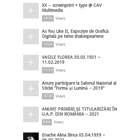
XX ─ screenprint + type @ CAV
Multimedia
Views
14739
As You Like It, Expoziție de Grafică
Digitală pe teme shakespeariene
Views
12326
VASILE FLOREA 30.03.1931 –
11.02.2019
Views
11754
Anunț participare la Salonul Național al
Sticlei ”Formă și Lumină – 2019”
Views
10726
ANUNȚ PRIMIRI ȘI TITULARIZĂRI ÎN
U.A.P. DIN ROMÂNIA – 2021
Views
8268
Enache Alina Ilinca 03.04.1939 –
05.03.2021