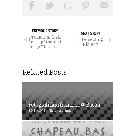
PREVIOUS STORY
NEXT STORY
Preludiu și fugă.
Intersecții @
Între pământ și
Ploiești
cer @ Timișoara
Related Posts
Fotografi fara frontiere @ Bacău
13/11/2019 | Nistor Laurențiu