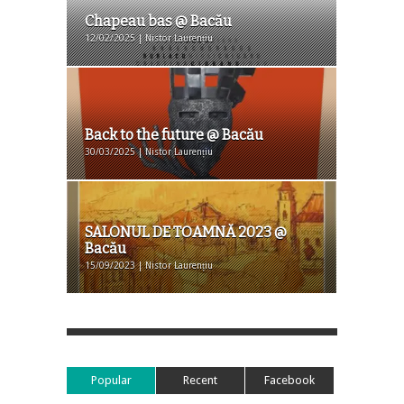
Chapeau bas @ Bacău
12/02/2025 | Nistor Laurențiu
Back to the future @ Bacău
30/03/2025 | Nistor Laurențiu
SALONUL DE TOAMNĂ 2023 @
Bacău
15/09/2023 | Nistor Laurențiu
Popular
Recent
Facebook