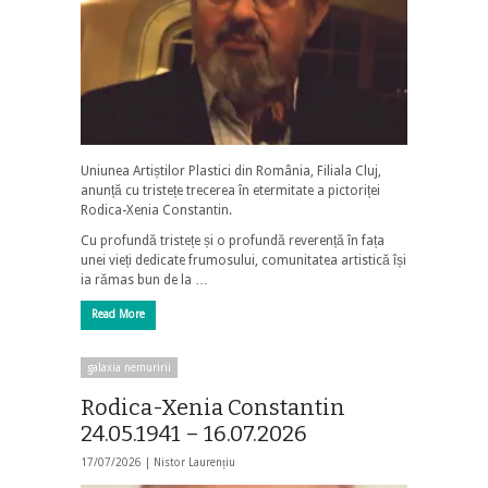
Uniunea Artiștilor Plastici din România, Filiala Cluj,
anunță cu tristețe trecerea în etermitate a pictoriței
Rodica-Xenia Constantin.
Cu profundă tristețe și o profundă reverență în fața
unei vieți dedicate frumosului, comunitatea artistică își
ia rămas bun de la …
Read More
galaxia nemuririi
Rodica-Xenia Constantin
24.05.1941 – 16.07.2026
17/07/2026 |
Nistor Laurențiu