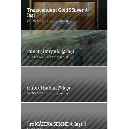
Transcendent Gold&Silver @
Iaşi
24/09/2025 | Nistor Laurențiu
Punct și virgulă @ Iaşi
06/11/2024 | Nistor Laurențiu
Gabrel Baban @ Iași
09/10/2019 | Nistor Laurențiu
[:ro]CÂTEVA SEMNE @ Iași[:]