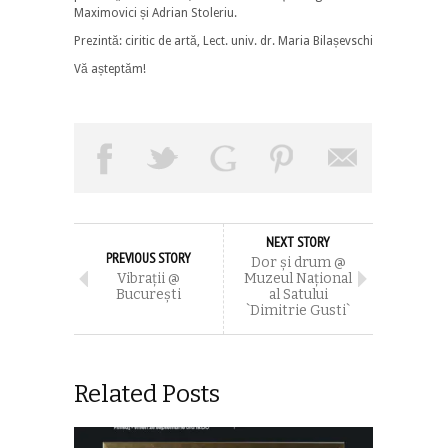
Maximovici și Adrian Stoleriu.
Prezintă: ciritic de artă, Lect. univ. dr. Maria Bilașevschi
Vă așteptăm!
NEXT STORY
PREVIOUS STORY
Dor şi drum @
Vibraţii @
Muzeul Naţional
Bucureşti
al Satului
`Dimitrie Gusti`
Related Posts