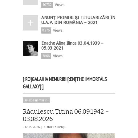
Views
10732
ANUNȚ PRIMIRI ȘI TITULARIZĂRI ÎN
U.A.P. DIN ROMÂNIA – 2021
Views
8276
Enache Alina Ilinca 03.04.1939 –
05.03.2021
Views
7866
[:RO]GALAXIA NEMURIRII[:EN]THE IMMORTALS
GALLAXY[:]
galaxia nemuririi
Rădulescu Titina 06.09.1942 –
03.08.2026
04/08/2026 |
Nistor Laurențiu