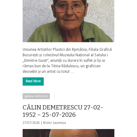
Uniunea Artiștilor Plastici din Rpmânia, Filiala Grafică
București și colectivul Muzeului Național al Satului i
„Dimitrie Gusti”, anunță cu durere în suflet și își ia
rămas bun de la Titina Rădulescu, un grafician
deosebit și un artist cu totul …
Read More
galaxia nemuririi
CĂLIN DEMETRESCU 27-02-
1952 – 25-07-2026
27/07/2026 |
Nistor Laurențiu