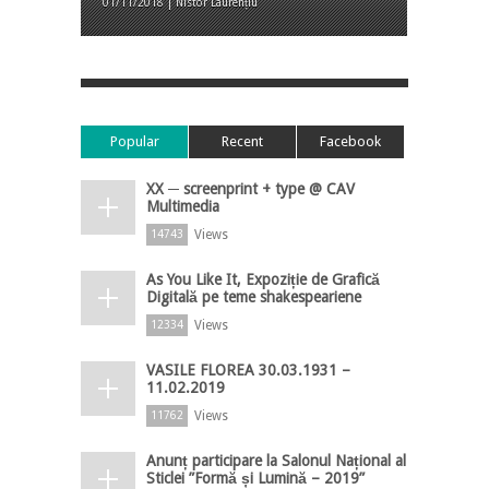
01/11/2018 | Nistor Laurențiu
Popular
Recent
Facebook
XX ─ screenprint + type @ CAV
Multimedia
Views
14743
As You Like It, Expoziție de Grafică
Digitală pe teme shakespeariene
Views
12334
VASILE FLOREA 30.03.1931 –
11.02.2019
Views
11762
Anunț participare la Salonul Național al
Sticlei ”Formă și Lumină – 2019”