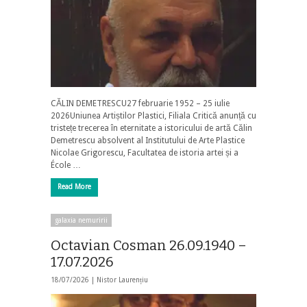
CĂLIN DEMETRESCU27 februarie 1952 – 25 iulie
2026Uniunea Artiștilor Plastici, Filiala Critică anunță cu
tristețe trecerea în eternitate a istoricului de artă Călin
Demetrescu absolvent al Institutului de Arte Plastice
Nicolae Grigorescu, Facultatea de istoria artei și a
École …
Read More
galaxia nemuririi
Octavian Cosman 26.09.1940 –
17.07.2026
18/07/2026 |
Nistor Laurențiu